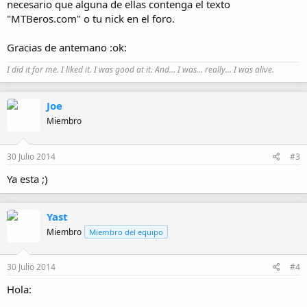
necesario que alguna de ellas contenga el texto
"MTBeros.com" o tu nick en el foro.
Gracias de antemano :ok:
I did it for me. I liked it. I was good at it. And... I was... really... I was alive.
Joe
Miembro
30 Julio 2014
#3
Ya esta ;)
Yast
Miembro
Miembro del equipo
30 Julio 2014
#4
Hola: