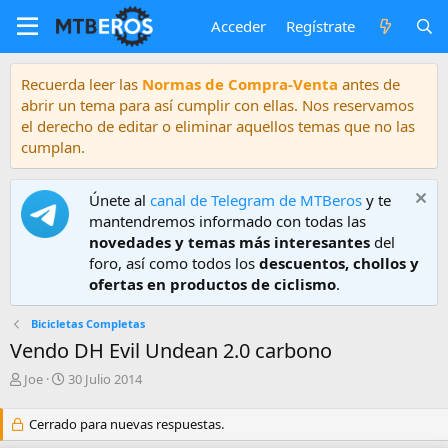
Acceder
Regístrate
Recuerda leer las
Normas de Compra-Venta
antes de
abrir un tema para así cumplir con ellas. Nos reservamos
el derecho de editar o eliminar aquellos temas que no las
cumplan.
Únete al
canal de Telegram de MTBeros
y te
mantendremos informado con todas las
novedades y temas más interesantes
del
foro, así como todos los
descuentos, chollos y
ofertas en productos de ciclismo
.
Bicicletas Completas
Vendo DH Evil Undean 2.0 carbono
A
F
Joe
30 Julio 2014
u
e
t
c
Cerrado para nuevas respuestas.
o
h