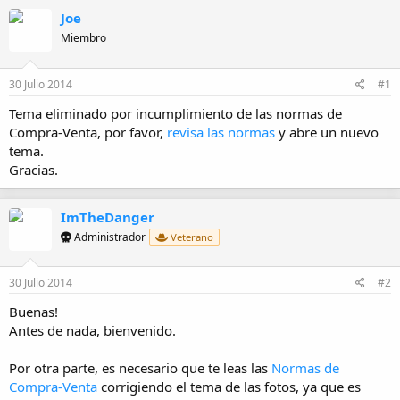
r
a
Joe
d
e
Miembro
i
n
i
30 Julio 2014
#1
c
Tema eliminado por incumplimiento de las normas de
i
o
Compra-Venta, por favor,
revisa las normas
y abre un nuevo
tema.
Gracias.
ImTheDanger
Administrador
Veterano
30 Julio 2014
#2
Buenas!
Antes de nada, bienvenido.
Por otra parte, es necesario que te leas las
Normas de
Compra-Venta
corrigiendo el tema de las fotos, ya que es