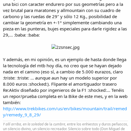
i
una bici con caracter endurero por sus geometrías pero a la
o
vez brutal para maratones y allmountain con su cuadro de
carbono y las ruedas de 29" y sólo 12 Kg., posibilidad de
cambiar la geometría en +-1º simplemente cambiando una
pieza en las punteras, bujes especiales para darle rigidez a las
29,... :baba: :baba:
Y además, en mi opinión, es un ejemplo de hasta donde llega
la tecnología del mtb hoy día, no creo que se hayan dejado
nada en el camino (eso sí, a cambio de 5.000 eurazos, claro
:triste: :triste: ... aunque aun hay un modelo superior por
8.000 euros :shocked:). Flipante el amortiguador trasero
Re:Aktiv diseñado por ingenieros de la F1 :shocked:... Tenéis
un repor/prueba completa en la Bike de este mes, y en la web
también:
http://www.trekbikes.com/us/en/bikes/mountain/trail/remed
y/remedy_9_8_29/
Y allí arriba, en la soledad
de la
cumbre
, entre los enhiestos y duros peñascos,
un silencio divino, un silencio recreador. Silencio sobre todo (Don Miguel de