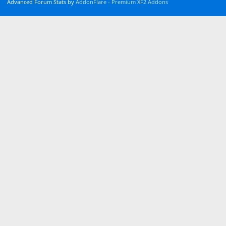
Advanced Forum Stats by
AddonFlare - Premium XF2 Addons