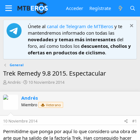
Acceder
Regístrate
Únete al
canal de Telegram de MTBeros
y te
mantendremos informado con todas las
novedades y temas más interesantes
del
foro, así como todos los
descuentos, chollos y
ofertas en productos de ciclismo
.
General
Trek Remedy 9.8 2015. Espectacular
A
F
Andrés
10 Noviembre 2014
u
e
t
c
Andrés
o
h
r
a
Miembro
Veterano
d
e
10 Noviembre 2014
#1
i
n
Permitidme que ponga por aquí lo que considero una obra de
i
arte que ha salido de la factoría Trek. Han conseguido hacer
c