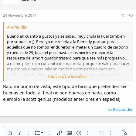
24 Noviembre 2014
#5
Andrés dijo:
Bueno en cuanto a gustos ya se sabe... muy chula la Fuel también
por supuesto ;). Pero yo me refería a la Remedy porque para
aquellos que no somos "endureros" el meter un cuadro de carbono
y ruedas de 29, bajar el peso hasta esos niveles y mejorar la
respuesta del amortiguador trasero para que sea más progresivo...
a mi me parece un concepto de bici brutal porque te vale para hacer
maratones e incluso rally en modo no competitivo pero con
prestaciones añadidas de una bici de enduro para meterte donde
Haz clic para expandir...
quieras.
Bajo mi punto de vista, este tipo de bicis que pretenden ser
buenas en todo, al final no son buenas en nada, como
ejemplo la scott genius (modelos anteriores en especial)
Responder
Lista numerada
Negrita
Cursiva
Más opciones…
Lista
Más opciones…
Insertar enlace
Insertar imagen
Emoticonos
Más opciones…
Deshacer
Más opciones
Vista p