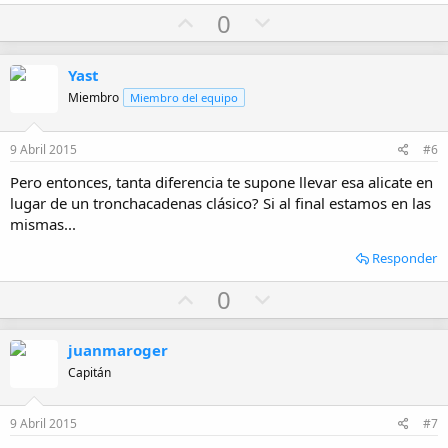
U
D
0
p
o
v
w
Yast
o
n
Miembro
Miembro del equipo
t
v
e
o
9 Abril 2015
#6
t
Pero entonces, tanta diferencia te supone llevar esa alicate en
e
lugar de un tronchacadenas clásico? Si al final estamos en las
mismas...
Responder
U
D
0
p
o
v
w
juanmaroger
o
n
Capitán
t
v
e
o
9 Abril 2015
#7
t