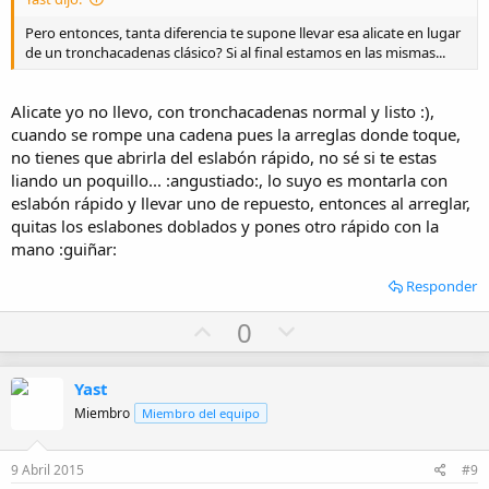
e
Pero entonces, tanta diferencia te supone llevar esa alicate en lugar
de un tronchacadenas clásico? Si al final estamos en las mismas...
Alicate yo no llevo, con tronchacadenas normal y listo :),
cuando se rompe una cadena pues la arreglas donde toque,
no tienes que abrirla del eslabón rápido, no sé si te estas
liando un poquillo... :angustiado:, lo suyo es montarla con
eslabón rápido y llevar uno de repuesto, entonces al arreglar,
quitas los eslabones doblados y pones otro rápido con la
mano :guiñar:
Responder
U
D
0
p
o
v
w
Yast
o
n
Miembro
Miembro del equipo
t
v
e
o
9 Abril 2015
#9
t