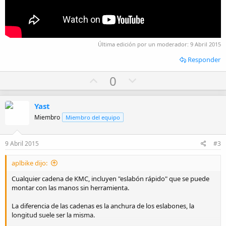
Última edición por un moderador:
9 Abril 2015
Responder
U
D
0
p
o
v
w
Yast
o
n
Miembro
Miembro del equipo
t
v
e
o
9 Abril 2015
#3
t
e
aplbike dijo:
Cualquier cadena de KMC, incluyen "eslabón rápido" que se puede
montar con las manos sin herramienta.
La diferencia de las cadenas es la anchura de los eslabones, la
longitud suele ser la misma.