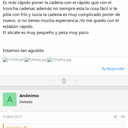
Es más rápido poner la cadena con el rápido que con el
e
troncha cadenas además no siempre esta la cosa fácil si te
pilla con frío y sucia la cadena es muy complicado poner de
nuevo. si no tienes mucha experiencia ;Yo me quedo con el
eslabón rápido.
El alicate es muy pequeño y pesa muy poco
Estamos tan agustito
Responder
U
D
0
p
o
v
w
Anónimo
A
o
n
Invitado
t
v
e
o
9 Abril 2015
#8
t
Yast dijo: