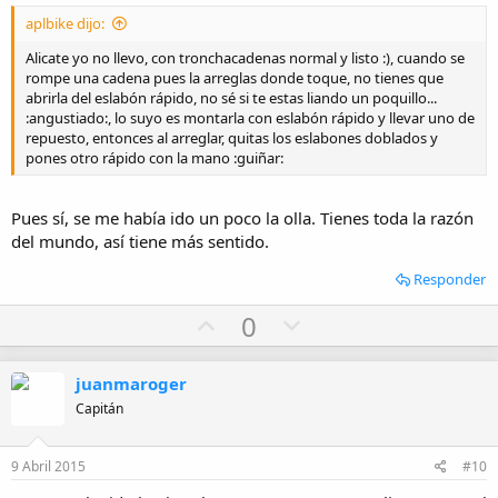
e
aplbike dijo:
Alicate yo no llevo, con tronchacadenas normal y listo :), cuando se
rompe una cadena pues la arreglas donde toque, no tienes que
abrirla del eslabón rápido, no sé si te estas liando un poquillo...
:angustiado:, lo suyo es montarla con eslabón rápido y llevar uno de
repuesto, entonces al arreglar, quitas los eslabones doblados y
pones otro rápido con la mano :guiñar:
Pues sí, se me había ido un poco la olla. Tienes toda la razón
del mundo, así tiene más sentido.
Responder
U
D
0
p
o
v
w
juanmaroger
o
n
Capitán
t
v
e
o
9 Abril 2015
#10
t