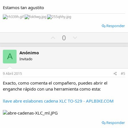
Estamos tan agustito
Responder
U
D
0
p
o
v
w
Anónimo
A
o
n
Invitado
t
v
e
o
9 Abril 2015
#5
t
Exacto, como comenta el compañero, puedes abrir el
e
enganche rápido con una herramienta como esta:
llave abre eslabones cadena XLC TO-S29 - APLBIKE.COM
Responder