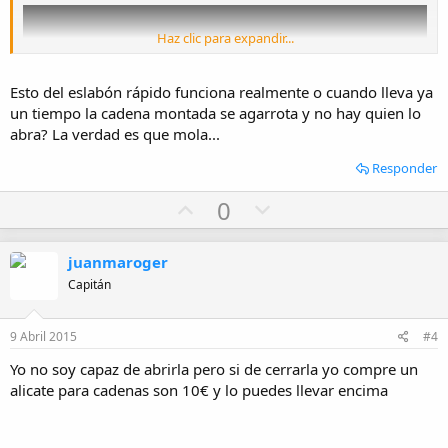
Haz clic para expandir...
Esto del eslabón rápido funciona realmente o cuando lleva ya
un tiempo la cadena montada se agarrota y no hay quien lo
abra? La verdad es que mola...
Responder
U
D
0
p
o
v
w
juanmaroger
o
n
Capitán
t
v
e
o
9 Abril 2015
#4
t
Yo no soy capaz de abrirla pero si de cerrarla yo compre un
e
alicate para cadenas son 10€ y lo puedes llevar encima