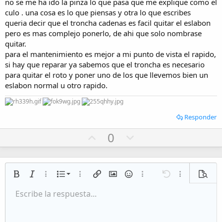
no se me ha ido la pinza lo que pasa que me explique como el
e
culo . una cosa es lo que piensas y otra lo que escribes
queria decir que el troncha cadenas es facil quitar el eslabon
pero es mas complejo ponerlo, de ahi que solo nombrase
quitar.
para el mantenimiento es mejor a mi punto de vista el rapido,
si hay que reparar ya sabemos que el troncha es necesario
para quitar el roto y poner uno de los que llevemos bien un
eslabon normal u otro rapido.
Responder
U
D
0
p
o
v
w
o
n
Lista numerada
Negrita
Cursiva
Más opciones…
Lista
Más opciones…
Insertar enlace
Insertar imagen
Emoticonos
Más opciones…
Deshacer
Más opciones
Vista p
t
v
Lista desordenada
Escribe la respuesta...
e
o
Alineación izquierda
9
Normal
Guardar borrador
Arial
Tamaño del texto
Alineamiento
Citar
Rehacer
Multimedia
Cambiar a código BB
Color de texto
Paragraph format
Insert table
Eliminar formato
Fuente
Insert horizontal line
Borradores
Tachado
Spoiler
Subrayado
Código
Código en línea
Inline spoiler
t
Aumentar sangría
10
Eliminar borrador
Alineación centrada
Heading 1
Book Antiqua
e