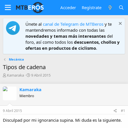
Acceder
Regístrate
Únete al
canal de Telegram de MTBeros
y te
mantendremos informado con todas las
novedades y temas más interesantes
del
foro, así como todos los
descuentos, chollos y
ofertas en productos de ciclismo
.
Mecánica
Tipos de cadena
A
F
Kamaraka
9 Abril 2015
u
e
t
c
Kamaraka
o
h
r
a
Miembro
d
e
9 Abril 2015
#1
i
n
Disculpad por mi ignorancia supina. Mi duda es la siguiente.
i
c