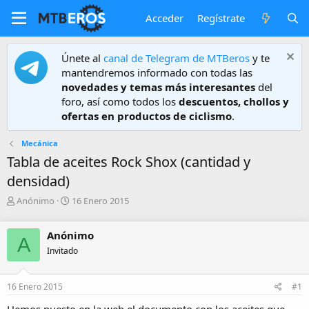
Acceder
Regístrate
Únete al
canal de Telegram de MTBeros
y te
mantendremos informado con todas las
novedades y temas más interesantes
del
foro, así como todos los
descuentos, chollos y
ofertas en productos de ciclismo
.
Mecánica
Tabla de aceites Rock Shox (cantidad y
densidad)
A
F
Anónimo
16 Enero 2015
u
e
t
c
Anónimo
o
h
A
r
a
Invitado
d
e
16 Enero 2015
#1
i
n
Hemos puesto en la web el documento con los aceites que