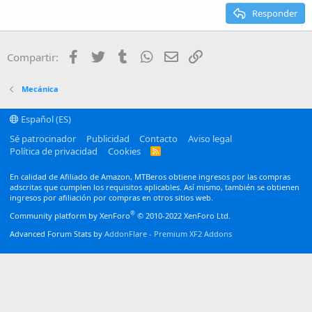
15
Georgia
Justify text
Responder
Heading 3
18
Tahoma
22
Times New Roman
Facebook
Twitter
Tumblr
WhatsApp
Email
Enlace
Compartir:
26
Trebuchet MS
Verdana
Mecánica
Español (ES)
Sé patrocinador
Publicidad
Contacto
Aviso legal
Política de privacidad
Cookies
R
S
S
En calidad de Afiliado de Amazon, MTBeros obtiene ingresos por las compras
adscritas que cumplen los requisitos aplicables. Así mismo, también se obtienen
ingresos por afiliación por compras en otros sitios web.
®
Community platform by XenForo
© 2010-2022 XenForo Ltd.
Advanced Forum Stats by
AddonFlare - Premium XF2 Addons