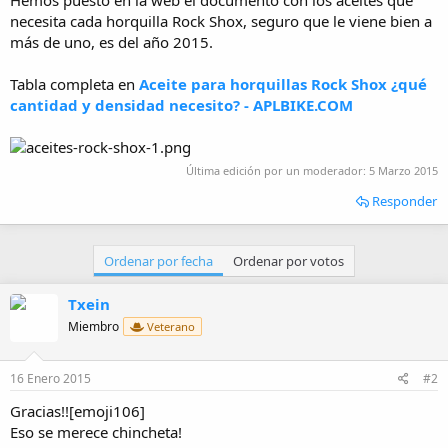
i
necesita cada horquilla Rock Shox, seguro que le viene bien a
c
i
más de uno, es del año 2015.
o
Tabla completa en
Aceite para horquillas Rock Shox ¿qué
cantidad y densidad necesito? - APLBIKE.COM
Última edición por un moderador:
5 Marzo 2015
Responder
Ordenar por fecha
Ordenar por votos
Txein
Miembro
Veterano
16 Enero 2015
#2
Gracias!![emoji106]
Eso se merece chincheta!