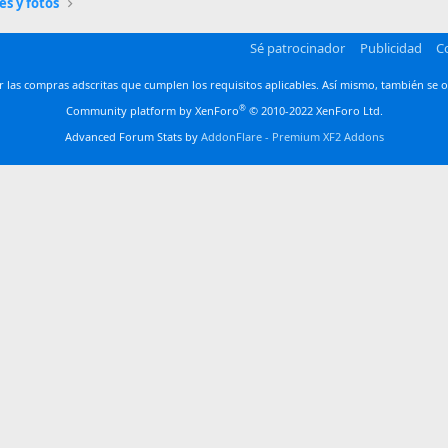
es y fotos
Sé patrocinador
Publicidad
C
las compras adscritas que cumplen los requisitos aplicables. Así mismo, también se o
®
Community platform by XenForo
© 2010-2022 XenForo Ltd.
Advanced Forum Stats by
AddonFlare - Premium XF2 Addons