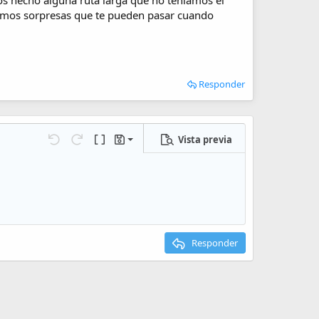
os hecho alguna ruta larga que no teníamos el
vitamos sorpresas que te pueden pasar cuando
Responder
Vista previa
Guardar borrador
iones…
Deshacer
Rehacer
Cambiar a código BB
Borradores
Eliminar borrador
Responder