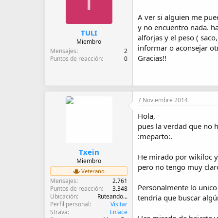
T
d
e
A ver si alguien me pue
i
y no encuentro nada. ha
n
TULI
i
alforjas y el peso ( saco
Miembro
c
informar o aconsejar otr
Mensajes
2
i
Gracias!!
Puntos de reacción
0
o
7 Noviembre 2014
Hola,
pues la verdad que no he
:meparto:.
Txein
He mirado por wikiloc 
Miembro
pero no tengo muy claro
Veterano
Mensajes
2.761
Personalmente lo unico q
Puntos de reacción
3.348
Ubicación
Ruteando...
tendria que buscar algún
Perfil personal
Visitar
Strava
Enlace