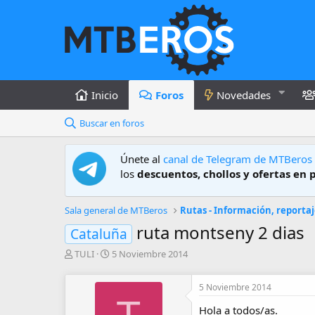
Inicio
Foros
Novedades
Buscar en foros
Únete al
canal de Telegram de MTBeros
los
descuentos, chollos y ofertas en 
Sala general de MTBeros
Rutas - Información, reportaj
ruta montseny 2 dias
Cataluña
A
F
TULI
5 Noviembre 2014
u
e
t
c
5 Noviembre 2014
o
h
r
a
Hola a todos/as.