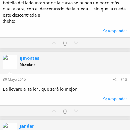
botella del lado interior de la curva se hunda un poco más
que la otra, con el descentrado de la rueda.... sin que la rueda
esté descentrada!!!
:hehe:
Responder
U
D
0
p
o
v
w
ljmontes
o
n
Miembro
t
v
e
o
30 Mayo 2015
#13
t
La llevare al taller , que será lo mejor
e
Responder
U
D
0
p
o
v
w
Jander