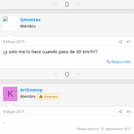
U
D
0
p
o
v
w
ljmontes
o
n
Miembro
t
v
e
o
9 Mayo 2015
#5
t
¿y solo me lo hace cuando paso de 30 km/h??
e
Responder
U
D
0
p
o
v
w
krilinmvp
K
o
n
Miembro
Veterano
t
v
e
o
9 Mayo 2015
#6
t
.
e
Última edición:
27 Septiembre 2017