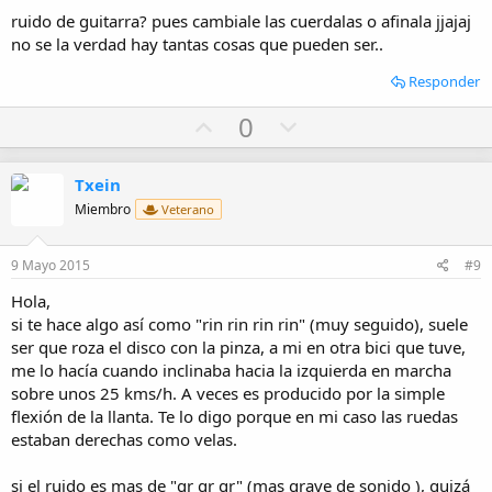
t
ruido de guitarra? pues cambiale las cuerdalas o afinala jjajaj
e
no se la verdad hay tantas cosas que pueden ser..
Responder
U
D
0
p
o
v
w
Txein
o
n
Miembro
Veterano
t
v
e
o
9 Mayo 2015
#9
t
Hola,
e
si te hace algo así como "rin rin rin rin" (muy seguido), suele
ser que roza el disco con la pinza, a mi en otra bici que tuve,
me lo hacía cuando inclinaba hacia la izquierda en marcha
sobre unos 25 kms/h. A veces es producido por la simple
flexión de la llanta. Te lo digo porque en mi caso las ruedas
estaban derechas como velas.
si el ruido es mas de "gr gr gr" (mas grave de sonido ), quizá