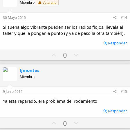
o
n
Miembro
Veterano
t
v
e
o
30 Mayo 2015
#14
t
Si suena algo vibrante pueden ser los radios flojos, llevala al
e
taller y que la pongan a punto (y ya de paso la otra también).
Responder
U
D
0
p
o
v
w
ljmontes
o
n
Miembro
t
v
e
o
9 Junio 2015
#15
t
Ya esta reparado, era problema del rodamiento
e
Responder
U
D
0
p
o