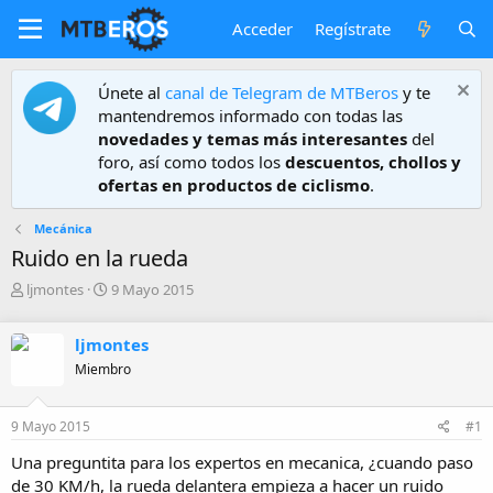
Acceder
Regístrate
Únete al
canal de Telegram de MTBeros
y te
mantendremos informado con todas las
novedades y temas más interesantes
del
foro, así como todos los
descuentos, chollos y
ofertas en productos de ciclismo
.
Mecánica
Ruido en la rueda
A
F
ljmontes
9 Mayo 2015
u
e
t
c
ljmontes
o
h
r
a
Miembro
d
e
9 Mayo 2015
#1
i
n
Una preguntita para los expertos en mecanica, ¿cuando paso
i
de 30 KM/h, la rueda delantera empieza a hacer un ruido
c