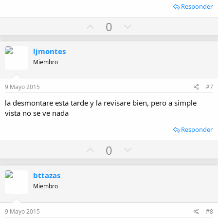
Responder
U
D
0
p
o
v
w
ljmontes
o
n
Miembro
t
v
e
o
9 Mayo 2015
#7
t
la desmontare esta tarde y la revisare bien, pero a simple
e
vista no se ve nada
Responder
U
D
0
p
o
v
w
bttazas
o
n
Miembro
t
v
e
o
9 Mayo 2015
#8