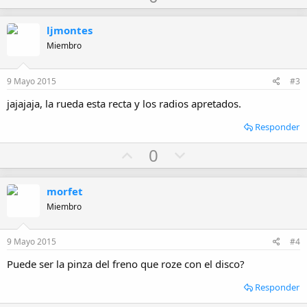
p
o
v
w
ljmontes
o
n
Miembro
t
v
e
o
9 Mayo 2015
#3
t
jajajaja, la rueda esta recta y los radios apretados.
e
Responder
U
D
0
p
o
v
w
morfet
o
n
Miembro
t
v
e
o
9 Mayo 2015
#4
t
Puede ser la pinza del freno que roze con el disco?
e
Responder