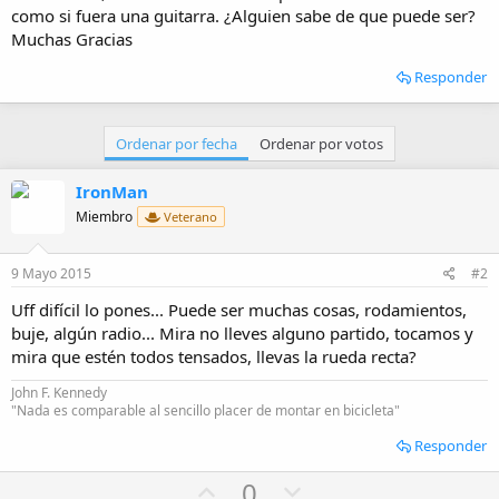
i
como si fuera una guitarra. ¿Alguien sabe de que puede ser?
o
Muchas Gracias
Responder
Ordenar por fecha
Ordenar por votos
IronMan
Miembro
Veterano
9 Mayo 2015
#2
Uff difícil lo pones... Puede ser muchas cosas, rodamientos,
buje, algún radio... Mira no lleves alguno partido, tocamos y
mira que estén todos tensados, llevas la rueda recta?
John F. Kennedy
"Nada es comparable al sencillo placer de montar en bicicleta"
Responder
U
D
0