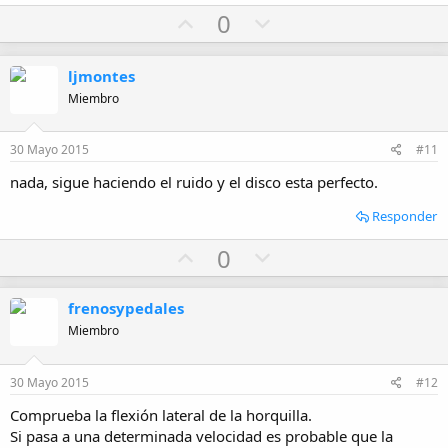
U
D
0
p
o
v
w
ljmontes
o
n
Miembro
t
v
e
o
30 Mayo 2015
#11
t
nada, sigue haciendo el ruido y el disco esta perfecto.
e
Responder
U
D
0
p
o
v
w
frenosypedales
o
n
Miembro
t
v
e
o
30 Mayo 2015
#12
t
Comprueba la flexión lateral de la horquilla.
e
Si pasa a una determinada velocidad es probable que la