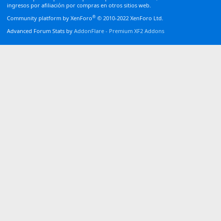
ingresos por afiliación por compras en otros sitios web.
®
Community platform by XenForo
© 2010-2022 XenForo Ltd.
Advanced Forum Stats by
AddonFlare - Premium XF2 Addons