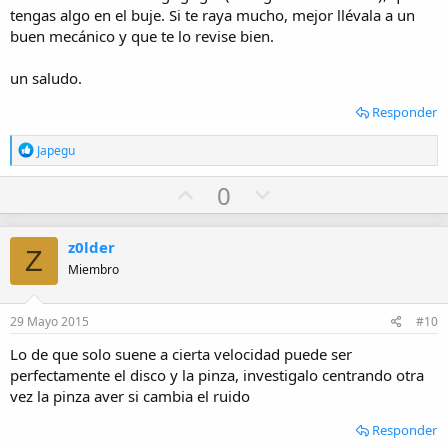
tengas algo en el buje. Si te raya mucho, mejor llévala a un
buen mecánico y que te lo revise bien.
un saludo.
Responder
R
Japegu
e
a
U
D
0
c
p
o
c
i
v
w
o
z0lder
Z
o
n
n
Miembro
e
t
v
s
e
o
:
29 Mayo 2015
#10
t
Lo de que solo suene a cierta velocidad puede ser
e
perfectamente el disco y la pinza, investigalo centrando otra
vez la pinza aver si cambia el ruido
Responder