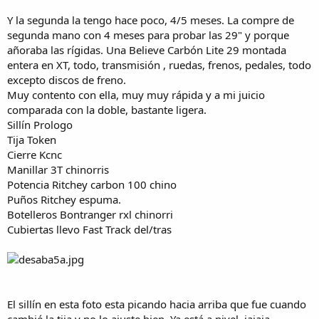
Y la segunda la tengo hace poco, 4/5 meses. La compre de
segunda mano con 4 meses para probar las 29" y porque
añoraba las rígidas. Una Believe Carbón Lite 29 montada
entera en XT, todo, transmisión , ruedas, frenos, pedales, todo
excepto discos de freno.
Muy contento con ella, muy muy rápida y a mi juicio
comparada con la doble, bastante ligera.
Sillín Prologo
Tija Token
Cierre Kcnc
Manillar 3T chinorris
Potencia Ritchey carbon 100 chino
Puños Ritchey espuma.
Botelleros Bontranger rxl chinorri
Cubiertas llevo Fast Track del/tras
El sillín en esta foto esta picando hacia arriba que fue cuando
cambié la tija y no lo ajuste bien. Ya está a nivel, jajaja.