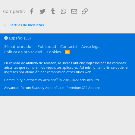
22
Times New Roman
Facebook
Twitter
Tumblr
WhatsApp
Email
Enlace
Compartir:
26
Trebuchet MS
Verdana
Perfiles de bicicletas
Español (ES)
Sé patrocinador
Publicidad
Contacto
Aviso legal
Política de privacidad
Cookies
R
S
S
En calidad de Afiliado de Amazon, MTBeros obtiene ingresos por las compras
adscritas que cumplen los requisitos aplicables. Así mismo, también se obtienen
ingresos por afiliación por compras en otros sitios web.
®
Community platform by XenForo
© 2010-2022 XenForo Ltd.
Advanced Forum Stats by
AddonFlare - Premium XF2 Addons