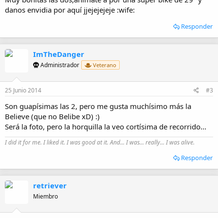
danos envidia por aquí jjejejejeje :wife:
Responder
ImTheDanger
Administrador
Veterano
25 Junio 2014
#3
Son guapísimas las 2, pero me gusta muchísimo más la
Believe (que no Belibe xD) :)
Será la foto, pero la horquilla la veo cortísima de recorrido...
I did it for me. I liked it. I was good at it. And... I was... really... I was alive.
Responder
retriever
Miembro