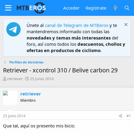
Acceder
Regístrate
Únete al
canal de Telegram de MTBeros
y te
mantendremos informado con todas las
novedades y temas más interesantes
del
foro, así como todos los
descuentos, chollos y
ofertas en productos de ciclismo
.
Perfiles de bicicletas
Retriever - xcontrol 310 / Belive carbon 29
A
F
retriever
25 Junio 2014
u
e
t
c
retriever
o
h
r
a
Miembro
d
e
25 Junio 2014
#1
i
n
Que tal, aquí os presento mis bicis:
i
c