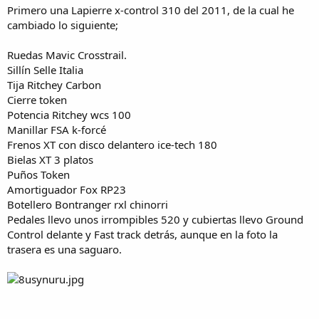
i
Primero una Lapierre x-control 310 del 2011, de la cual he
o
cambiado lo siguiente;
Ruedas Mavic Crosstrail.
Sillín Selle Italia
Tija Ritchey Carbon
Cierre token
Potencia Ritchey wcs 100
Manillar FSA k-forcé
Frenos XT con disco delantero ice-tech 180
Bielas XT 3 platos
Puños Token
Amortiguador Fox RP23
Botellero Bontranger rxl chinorri
Pedales llevo unos irrompibles 520 y cubiertas llevo Ground
Control delante y Fast track detrás, aunque en la foto la
trasera es una saguaro.