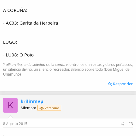
A CORUÑA:
- AC03: Garita da Herbeira
LUGO:
- LU08: O Poio
Y allí arriba, en la soledad
de la
cumbre
, entre los enhiestos y duros peñascos,
un silencio divino, un silencio recreador. Silencio sobre todo (Don Miguel de
Unamuno)
Responder
krilinmvp
K
Miembro
Veterano
8 Agosto 2015
#3
.