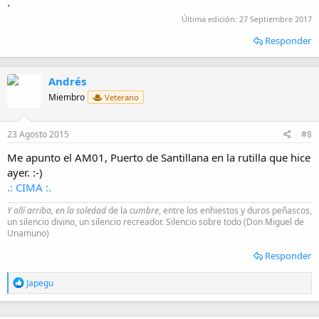
.
Última edición:
27 Septiembre 2017
Responder
Andrés
Miembro
Veterano
23 Agosto 2015
#8
Me apunto el AM01, Puerto de Santillana en la rutilla que hice
ayer. :-)
.: CIMA :.
Y allí arriba, en la soledad
de la
cumbre
, entre los enhiestos y duros peñascos,
un silencio divino, un silencio recreador. Silencio sobre todo (Don Miguel de
Unamuno)
Responder
R
Japegu
e
a
c