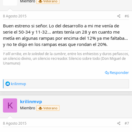
i
Miembro
Veterano
o
n
e
8 Agosto 2015
#6
s
:
Buen estreno si señor. Lo del desarrollo a mi me venía de
serie el 50-34 y 11-32... antes tenía un 28 y en cuanto me
metía en algunas rampas por encima del 12% ya me faltaba...
y no te digo en los rampas esas que rondan el 20%.
Y allí arriba, en la soledad
de la
cumbre
, entre los enhiestos y duros peñascos,
un silencio divino, un silencio recreador. Silencio sobre todo (Don Miguel de
Unamuno)
Responder
R
krilinmvp
e
a
c
krilinmvp
c
K
i
Miembro
Veterano
o
n
e
8 Agosto 2015
#7
s
: