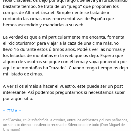
i
bastante tiempo. Se trata de un "juego" que proponen los
c
i
compis de Altimetrías.net. Simplemente se trata de ir
o
contando las cimas más representativas de España que
hemos ascendido y mandarlas a su web.
La verdad es que a mi particularmente me encanta, fomenta
el "cicloturismo" para viajar a la caza de una cima más. Yo
llevo 16 durante estos últimos años. Podéis ver las normas y
los listados de montañas en la web que os dejo. Espero que
alguno de vosotros se pique con el tema y vaya poniendo por
aquí que montañas ha "cazado". Cuando tenga tiempo os dejo
mi listado de cimas.
A ver si os aimáis a hacer el vuestro, este puede ser un post
interesante. Así podemos preguntarnos si necesitamos subir
por algún sitio.
:: CIMA ::
Y allí arriba, en la soledad
de la
cumbre
, entre los enhiestos y duros peñascos,
un silencio divino, un silencio recreador. Silencio sobre todo (Don Miguel de
Unamuno)