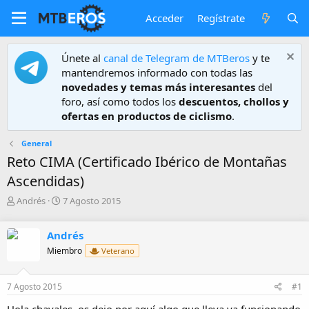
Acceder
Regístrate
Únete al
canal de Telegram de MTBeros
y te
mantendremos informado con todas las
novedades y temas más interesantes
del
foro, así como todos los
descuentos, chollos y
ofertas en productos de ciclismo
.
General
Reto CIMA (Certificado Ibérico de Montañas
Ascendidas)
A
F
Andrés
7 Agosto 2015
u
e
t
c
Andrés
o
h
r
a
Miembro
Veterano
d
e
7 Agosto 2015
#1
i
n
Hola chavales, os dejo por aquí algo que lleva ya funcionando