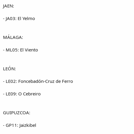
JAEN:
- JA03: El Yelmo
MÁLAGA:
- ML05: El Viento
LEÓN:
- LE02: Foncebadón-Cruz de Ferro
- LE09: O Cebreiro
GUIPUZCOA:
- GP11: Jaizkibel