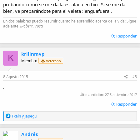
probando como se me da la escalada en bici. Si se me da
bien, ve preparándote para el Veleta :lenguafuera:.
En dos palabras puedo resumir cuanto he aprendido acerca de la vida: Sigue
adelante.
(Robert Frost)
Responder
krilinmvp
K
Miembro
Veterano
8 Agosto 2015
#5
.
Última edición:
27 Septiembre 2017
Responder
R
Txein
y
Japegu
e
a
c
Andrés
c