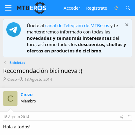
Acceder
Regístrate
Únete al
canal de Telegram de MTBeros
y te
mantendremos informado con todas las
novedades y temas más interesantes
del
foro, así como todos los
descuentos, chollos y
ofertas en productos de ciclismo
.
Bicicletas
Recomendación bici nueva :)
A
F
Ciezo
18 Agosto 2014
u
e
t
c
Ciezo
o
h
C
r
a
Miembro
d
e
18 Agosto 2014
#1
i
n
Hola a todos!
i
c