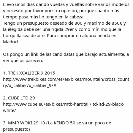
i
Llevo unos días dando vueltas y vueltas sobre varios modelos
o
y necesito por favor vuestra opinión, porque cuanto más
tiempo pasa más lio tengo en la cabeza.
Tengo un presupuesto deseado de 800 y máximo de 850€ y
la elegida debe ser una rígida 29er y como mínimo que la
horquilla sea de aire. Para comprar en alguna tienda en
Madrid.
Os pongo un link de las candidatas que barajo actualmente, a
ver qué os parecen.
1. TREK XCALIBER 9 2015
http://www.trekbikes.com/es/es/bikes/mountain/cross_count
ry/x_caliber/x_caliber_9/#
2. CUBE LTD 29
http://www.cube.eu/es/bikes/mtb-hardtail/ltd/ltd-29-black-
white/
3. MMR WOKI 29 10 (La KENDO 50 se va un poco de
presupuesto)