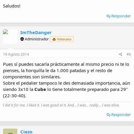
Saludos!
Responder
ImTheDanger
Administrador
Veterano
19 Agosto 2014
#6
Pues sí puedes sacarla prácticamente al mismo precio ni te lo
pienses, la horquilla le da 1.000 patadas y el resto de
componentes son similares.
Sobre el pedalier tampoco le des demasiada importancia, aún
siendo 3x10 la
Cube
lo tiene totalmente preparado para 29"
(22-30-40).
I did it for me. I liked it. I was good at it. And... I was... really... I was alive.
Responder
Ciezo