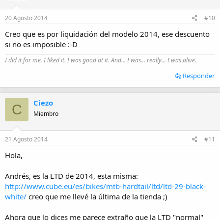
20 Agosto 2014
#10
Creo que es por liquidación del modelo 2014, ese descuento
si no es imposible :-D
I did it for me. I liked it. I was good at it. And... I was... really... I was alive.
Responder
Ciezo
C
Miembro
21 Agosto 2014
#11
Hola,
Andrés, es la LTD de 2014, esta misma:
http://www.cube.eu/es/bikes/mtb-hardtail/ltd/ltd-29-black-
white/
creo que me llevé la última de la tienda ;)
Ahora que lo dices me parece extraño que la LTD "normal"