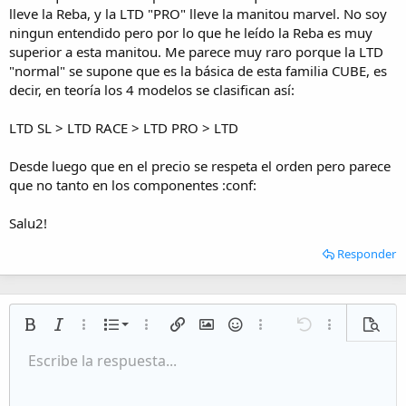
lleve la Reba, y la LTD "PRO" lleve la manitou marvel. No soy
ningun entendido pero por lo que he leído la Reba es muy
superior a esta manitou. Me parece muy raro porque la LTD
"normal" se supone que es la básica de esta familia CUBE, es
decir, en teoría los 4 modelos se clasifican así:
LTD SL > LTD RACE > LTD PRO > LTD
Desde luego que en el precio se respeta el orden pero parece
que no tanto en los componentes :conf:
Salu2!
Responder
Lista numerada
Negrita
Cursiva
Más opciones…
Lista
Más opciones…
Insertar enlace
Insertar imagen
Emoticonos
Más opciones…
Deshacer
Más opciones
Vista p
Lista desordenada
Escribe la respuesta...
Alineación izquierda
9
Normal
Guardar borrador
Arial
Tamaño del texto
Alineamiento
Citar
Rehacer
Multimedia
Cambiar a código BB
Color de texto
Paragraph format
Insert table
Eliminar formato
Fuente
Insert horizontal line
Borradores
Tachado
Spoiler
Subrayado
Código
Código en línea
Inline spoiler
Aumentar sangría
10
Eliminar borrador
Alineación centrada
Heading 1
Book Antiqua