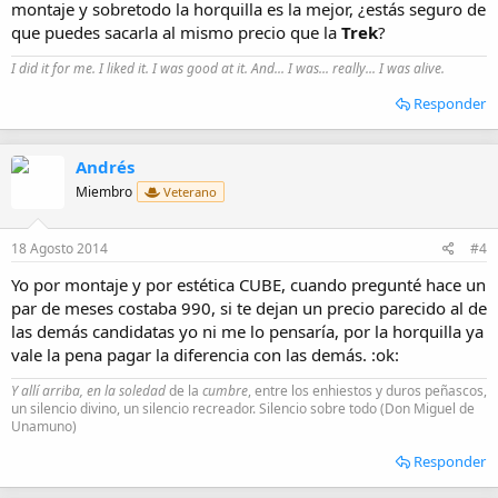
montaje y sobretodo la horquilla es la mejor, ¿estás seguro de
que puedes sacarla al mismo precio que la
Trek
?
I did it for me. I liked it. I was good at it. And... I was... really... I was alive.
Responder
Andrés
Miembro
Veterano
18 Agosto 2014
#4
Yo por montaje y por estética CUBE, cuando pregunté hace un
par de meses costaba 990, si te dejan un precio parecido al de
las demás candidatas yo ni me lo pensaría, por la horquilla ya
vale la pena pagar la diferencia con las demás. :ok:
Y allí arriba, en la soledad
de la
cumbre
, entre los enhiestos y duros peñascos,
un silencio divino, un silencio recreador. Silencio sobre todo (Don Miguel de
Unamuno)
Responder