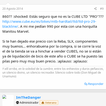
20 Agosto 2014
#9
860?? :shocked: Estás seguro que no es la CUBE LTD "PRO"???
http://www.cube.eu/es/bikes/mtb-hardtail/ltd/ltd-pro-29-
blackline/
. A mi me pedían 990 por esta con una horquilla
Manitou Marvel.
Si te han dejado ese precio con la Reba, SLX, componentes
muy buenos... enhorabuena por la compra, si se corre la voz
el de la tienda se va a hinchar a vender CUBES, no se si están
ya de liquidación de bicis de este año o CUBE se ha puesto las
pilas pero muy muy buen precio. :aplauso: :aplauso:
Y allí arriba, en la soledad
de la
cumbre
, entre los enhiestos y duros peñascos,
un silencio divino, un silencio recreador. Silencio sobre todo (Don Miguel de
Unamuno)
Responder
ImTheDanger
Administrador
Veterano