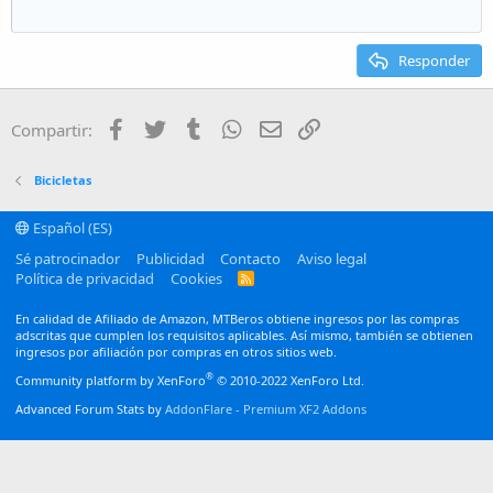
Disminuir sangría
12
Courier New
Alineación derecha
Heading 2
15
Georgia
Justify text
Responder
Heading 3
18
Tahoma
22
Times New Roman
Facebook
Twitter
Tumblr
WhatsApp
Email
Enlace
Compartir:
26
Trebuchet MS
Verdana
Bicicletas
Español (ES)
Sé patrocinador
Publicidad
Contacto
Aviso legal
Política de privacidad
Cookies
R
S
S
En calidad de Afiliado de Amazon, MTBeros obtiene ingresos por las compras
adscritas que cumplen los requisitos aplicables. Así mismo, también se obtienen
ingresos por afiliación por compras en otros sitios web.
®
Community platform by XenForo
© 2010-2022 XenForo Ltd.
Advanced Forum Stats by
AddonFlare - Premium XF2 Addons