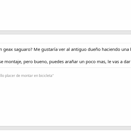
on geax saguaro? Me gustaría ver al antiguo dueño haciendo una b
 montaje, pero bueno, puedes arañar un poco mas, le vas a dar 
lo placer de montar en bicicleta"