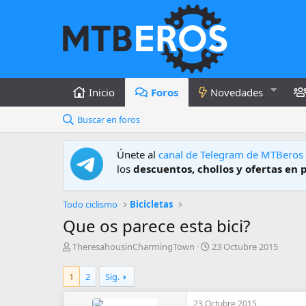
Inicio
Foros
Novedades
Buscar en foros
Únete al
canal de Telegram de MTBeros
los
descuentos, chollos y ofertas en 
Todo ciclismo
Bicicletas
Que os parece esta bici?
A
F
TheresahousinCharmingTown
23 Octubre 2015
u
e
t
c
1
2
Sig.
o
h
r
a
23 Octubre 2015