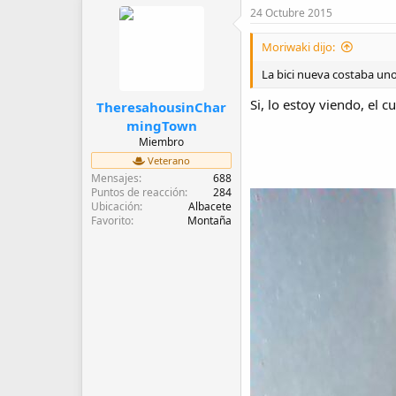
24 Octubre 2015
Moriwaki dijo:
La bici nueva costaba uno
Si, lo estoy viendo, el
TheresahousinChar
mingTown
Miembro
Veterano
Mensajes
688
Puntos de reacción
284
Ubicación
Albacete
Favorito
Montaña