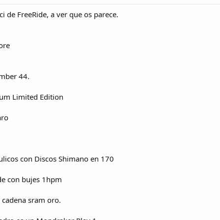
i de FreeRide, a ver que os parece.
ore
mber 44.
um Limited Edition
aro
áulicos con Discos Shimano en 170
ride con bujes 1hpm
m cadena sram oro.