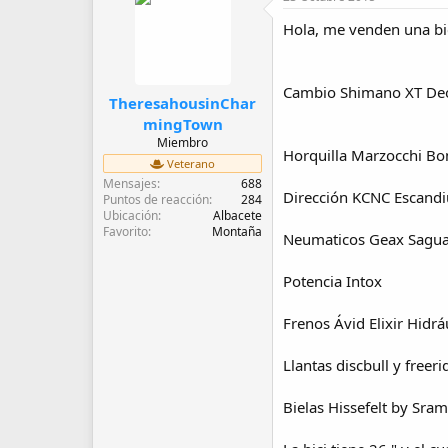
d
e
Hola, me venden una bic
i
n
i
Cambio Shimano XT De
c
TheresahousinChar
i
mingTown
o
Miembro
Horquilla Marzocchi Bo
Veterano
Mensajes
688
Dirección KCNC Escandi
Puntos de reacción
284
Ubicación
Albacete
Favorito
Montaña
Neumaticos Geax Sagu
Potencia Intox
Frenos Ávid Elixir Hidr
Llantas discbull y free
Bielas Hissefelt by Sra