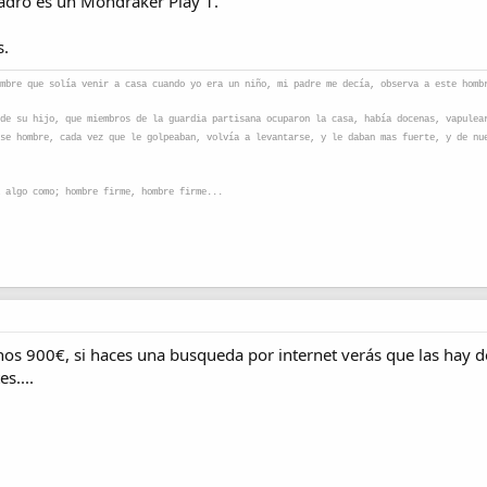
cuadro es un Mondraker Play 1.
s.
mbre que solía venir a casa cuando yo era un niño, mi padre me decía, observa a este homb
de su hijo, que miembros de la guardia partisana ocuparon la casa, había docenas, vapulea
se hombre, cada vez que le golpeaban, volvía a levantarse, y le daban mas fuerte, y de nu
 algo como; hombre firme, hombre firme...
nos 900€, si haces una busqueda por internet verás que las hay 
s....