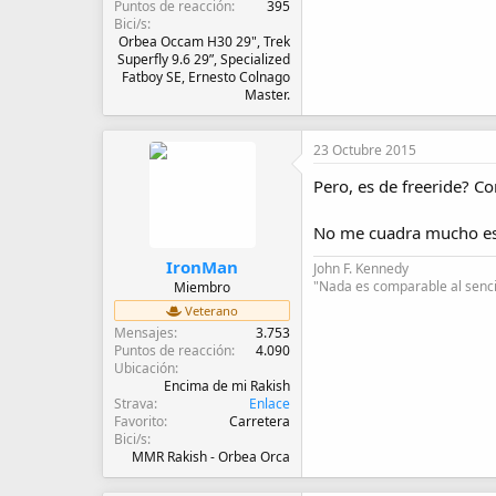
Puntos de reacción
395
Bici/s
Orbea Occam H30 29", Trek
Superfly 9.6 29”, Specialized
Fatboy SE, Ernesto Colnago
Master.
23 Octubre 2015
Pero, es de freeride? C
No me cuadra mucho ese
IronMan
John F. Kennedy
"Nada es comparable al sencil
Miembro
Veterano
Mensajes
3.753
Puntos de reacción
4.090
Ubicación
Encima de mi Rakish
Strava
Enlace
Favorito
Carretera
Bici/s
MMR Rakish - Orbea Orca