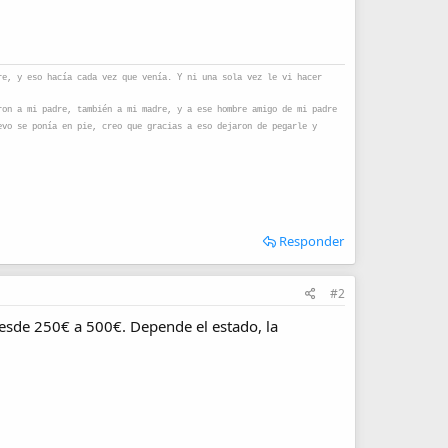
re, y eso hacía cada vez que venía. Y ni una sola vez le vi hacer
ron a mi padre, también a mi madre, y a ese hombre amigo de mi padre
evo se ponía en pie, creo que gracias a eso dejaron de pegarle y
Responder
#2
desde 250€ a 500€. Depende el estado, la