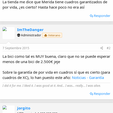
La tienda me dice que Merida tiene cuadros garantizados de
por vida, ¿es cierto? Hasta hace poco no era así
Responder
ImTheDanger
Administrador
Veterano
7 Septiembre 2015
#2
La bici como tal es MUY buena, claro que no se puede esperar
menos de una bici de 2.500€ jeje
Sobre la garantía de por vida en cuadros sí que es cierto (para
cuadros de XC), lo han puesto este año:
Noticias - Garantía
I did it for me. I liked it. I was good at it. And... I was... really... I was alive.
Responder
jorgito