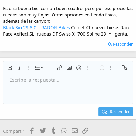
Es una buena bici con un buen cuadro, pero por ese precio las
ruedas son muy flojas. Otras opciones en tienda física,
ademas de las canyon:
Black Sin 29 8.0 – RADON Bikes
Con el XT nuevo, bielas Race
Face Aeffect SL, ruedas DT Swiss X1700 Spline 29. Y ligerita.
Responder
Lista numerada
Negrita
Cursiva
Más opciones…
Lista
Más opciones…
Insertar enlace
Insertar imagen
Emoticonos
Más opciones…
Deshacer
Más opciones
Vista p
Lista desordenada
Escribe la respuesta...
Alineación izquierda
9
Normal
Guardar borrador
Arial
Tamaño del texto
Alineamiento
Citar
Rehacer
Multimedia
Cambiar a código BB
Color de texto
Paragraph format
Insert table
Eliminar formato
Fuente
Insert horizontal line
Borradores
Tachado
Spoiler
Subrayado
Código
Código en línea
Inline spoiler
Aumentar sangría
10
Eliminar borrador
Alineación centrada
Heading 1
Book Antiqua
Disminuir sangría
12
Courier New
Alineación derecha
Heading 2
15
Georgia
Justify text
Responder
Heading 3
18
Tahoma
22
Times New Roman
Facebook
Twitter
Tumblr
WhatsApp
Email
Enlace
Compartir:
26
Trebuchet MS