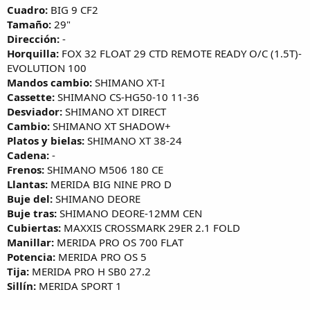
i
Cuadro:
BIG 9 CF2
o
Tamaño:
29"
Dirección:
-
Horquilla:
FOX 32 FLOAT 29 CTD REMOTE READY O/C (1.5T)-
EVOLUTION 100
Mandos cambio:
SHIMANO XT-I
Cassette:
SHIMANO CS-HG50-10 11-36
Desviador:
SHIMANO XT DIRECT
Cambio:
SHIMANO XT SHADOW+
Platos y bielas:
SHIMANO XT 38-24
Cadena:
-
Frenos:
SHIMANO M506 180 CE
Llantas:
MERIDA BIG NINE PRO D
Buje del:
SHIMANO DEORE
Buje tras:
SHIMANO DEORE-12MM CEN
Cubiertas:
MAXXIS CROSSMARK 29ER 2.1 FOLD
Manillar:
MERIDA PRO OS 700 FLAT
Potencia:
MERIDA PRO OS 5
Tija:
MERIDA PRO H SB0 27.2
Sillín:
MERIDA SPORT 1