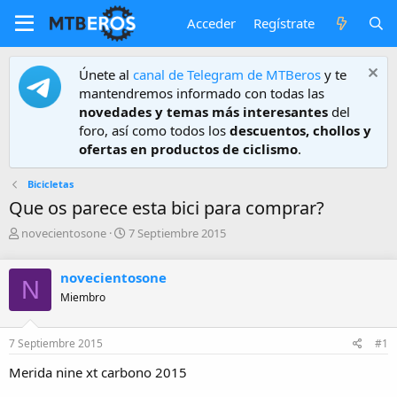
Acceder
Regístrate
Únete al
canal de Telegram de MTBeros
y te
mantendremos informado con todas las
novedades y temas más interesantes
del
foro, así como todos los
descuentos, chollos y
ofertas en productos de ciclismo
.
Bicicletas
Que os parece esta bici para comprar?
A
F
novecientosone
7 Septiembre 2015
u
e
t
c
novecientosone
o
h
N
r
a
Miembro
d
e
7 Septiembre 2015
#1
i
n
Merida nine xt carbono 2015
i
c