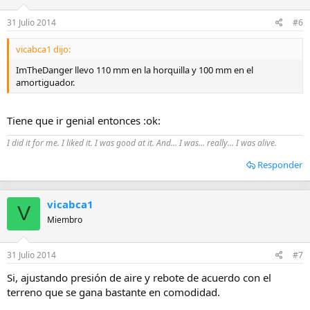
31 Julio 2014
#6
vicabca1 dijo:
ImTheDanger llevo 110 mm en la horquilla y 100 mm en el
amortiguador.
Tiene que ir genial entonces :ok:
I did it for me. I liked it. I was good at it. And... I was... really... I was alive.
Responder
vicabca1
V
Miembro
31 Julio 2014
#7
Si, ajustando presión de aire y rebote de acuerdo con el
terreno que se gana bastante en comodidad.