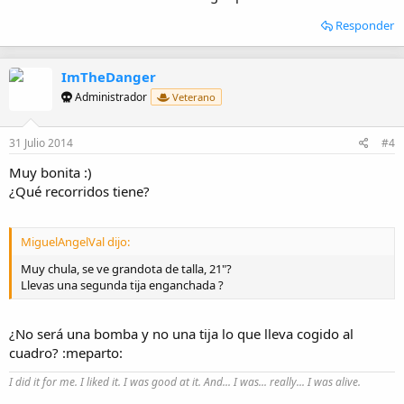
Responder
ImTheDanger
Administrador
Veterano
31 Julio 2014
#4
Muy bonita :)
¿Qué recorridos tiene?
MiguelAngelVal dijo:
Muy chula, se ve grandota de talla, 21"?
Llevas una segunda tija enganchada ?
¿No será una bomba y no una tija lo que lleva cogido al
cuadro? :meparto:
I did it for me. I liked it. I was good at it. And... I was... really... I was alive.