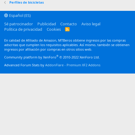
Verdana
Perfiles de bicicletas
Español (ES)
Sé patrocinador
Publicidad
Contacto
Aviso legal
Política de privacidad
Cookies
R
S
S
En calidad de Afiliado de Amazon, MTBeros obtiene ingresos por las compras
adscritas que cumplen los requisitos aplicables. Así mismo, también se obtienen
ingresos por afiliación por compras en otros sitios web.
®
Community platform by XenForo
© 2010-2022 XenForo Ltd.
Advanced Forum Stats by
AddonFlare - Premium XF2 Addons