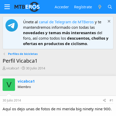
Acceder
Regístrate
Únete al
canal de Telegram de MTBeros
y te
mantendremos informado con todas las
novedades y temas más interesantes
del
foro, así como todos los
descuentos, chollos y
ofertas en productos de ciclismo
.
Perfiles de bicicletas
Perfil Vicabca1
A
F
vicabca1
30 Julio 2014
u
e
t
c
vicabca1
o
h
V
r
a
Miembro
d
e
30 Julio 2014
#1
i
n
Aquí os dejo unas de fotos de mi merida big ninety nine 900.
i
c