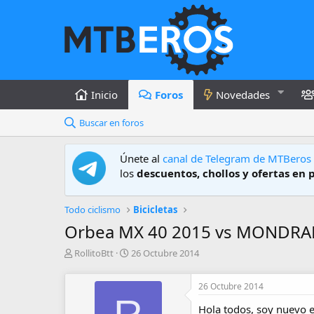
Inicio
Foros
Novedades
Buscar en foros
Únete al
canal de Telegram de MTBeros
los
descuentos, chollos y ofertas en 
Todo ciclismo
Bicicletas
Orbea MX 40 2015 vs MONDRA
A
F
RollitoBtt
26 Octubre 2014
u
e
t
c
26 Octubre 2014
o
h
r
a
Hola todos, soy nuevo e