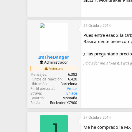
SILLÍN: Mondraker Phas
27 Octubre 2014
Pues entre esas 2 la Or
Básicamente tiene comp
¿Has preguntado preci
ImTheDanger
Administrador
I did it for me. I liked it. I was 
Veterano
Mensajes
6.382
Puntos de reacción
6.420
Ubicación
Barcelona
Perfil personal
Visitar
Strava
Enlace
Favorito
Montaña
Bici/s
Rockrider XC900
27 Octubre 2014
J
Me he comprado la MX ha