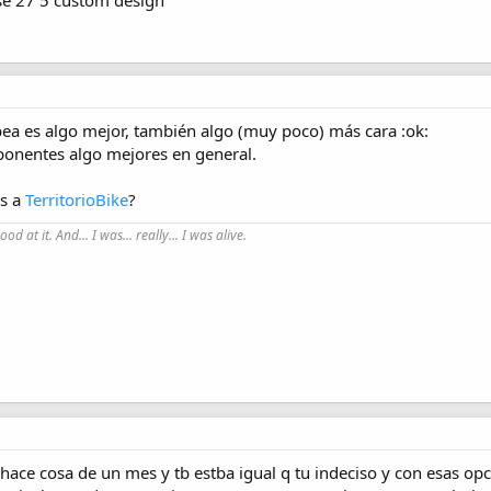
e 27´5 custom design
bea es algo mejor, también algo (muy poco) más cara :ok:
onentes algo mejores en general.
os a
TerritorioBike
?
good at it. And... I was... really... I was alive.
ce cosa de un mes y tb estba igual q tu indeciso y con esas opc