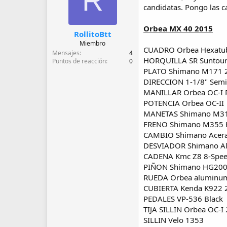
R
d
candidatas. Pongo las c
e
i
Orbea MX 40 2015
n
RollitoBtt
i
Miembro
c
CUADRO Orbea Hexatubi
Mensajes
4
i
HORQUILLA SR Suntou
Puntos de reacción
0
o
PLATO Shimano M171 
DIRECCION 1-1/8" Semi
MANILLAR Orbea OC-I 
POTENCIA Orbea OC-II
MANETAS Shimano M3
FRENO Shimano M355 H
CAMBIO Shimano Acer
DESVIADOR Shimano A
CADENA Kmc Z8 8-Spe
PIÑON Shimano HG200 
RUEDA Orbea aluminum
CUBIERTA Kenda K922 
PEDALES VP-536 Black
TIJA SILLIN Orbea OC-
SILLIN Velo 1353