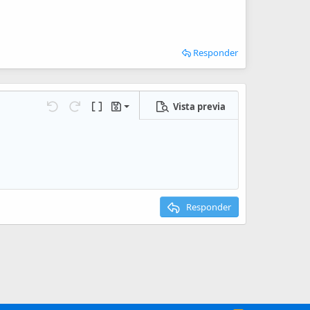
Responder
Vista previa
Guardar borrador
iones…
Deshacer
Rehacer
Cambiar a código BB
Borradores
Eliminar borrador
Responder