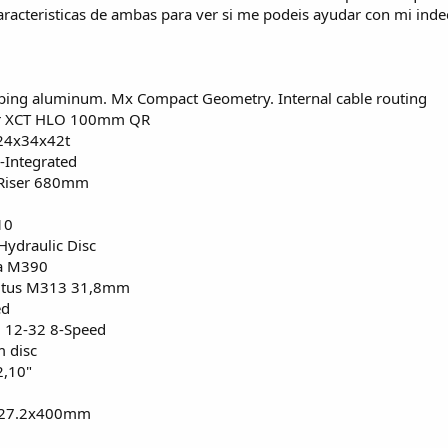
aracteristicas de ambas para ver si me podeis ayudar con mi inde
ng aluminum. Mx Compact Geometry. Internal cable routing
r XCT HLO 100mm QR
24x34x42t
-Integrated
Riser 680mm
10
ydraulic Disc
a M390
ltus M313 31,8mm
ed
12-32 8-Speed
 disc
2,10"
I 27.2x400mm