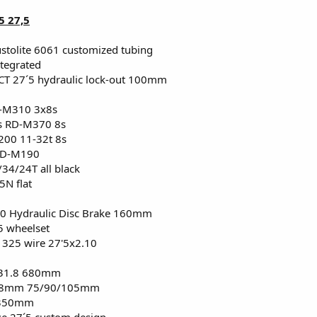
5 27,5
tolite 6061 customized tubing
tegrated
T 27´5 hydraulic lock-out 100mm
-M310 3x8s
s RD-M370 8s
00 11-32t 8s
FD-M190
34/24T all black
N flat
0 Hydraulic Disc Brake 160mm
 wheelset
 325 wire 27'5x2.10
 31.8 680mm
1.8mm 75/90/105mm
 350mm