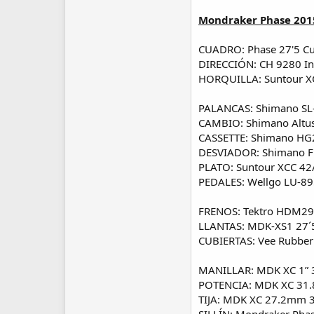
Mondraker Phase 201
CUADRO: Phase 27'5 Cus
DIRECCIÓN: CH 9280 In
HORQUILLA: Suntour XC
PALANCAS: Shimano SL
CAMBIO: Shimano Altu
CASSETTE: Shimano HG2
DESVIADOR: Shimano 
PLATO: Suntour XCC 42/
PEDALES: Wellgo LU-895
FRENOS: Tektro HDM29
LLANTAS: MDK-XS1 27´5
CUBIERTAS: Vee Rubber
MANILLAR: MDK XC 1”
POTENCIA: MDK XC 3
TIJA: MDK XC 27.2mm