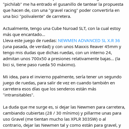
i
"pichilab" me ha entrado el gusanillo de tantear la propuesta
o
que hacen de, con una "gravel racing" poder convertirla en
una bici "polivalente" de carretera.
Actualmente, tengo una Cube Nuroad SLT, con la cual estoy
más que encantado...
Lleva este juego de ruedas:
NEWMEN ADVANCED SL X.R 36
(una pasada, de verdad) y con unos Maxxis Reaver 45mm y
tengo mis dudas que dichas ruedas, con un interno 24,
admitan unos 700x50 a presiones relativamente bajas... (la
bici si, tiene paso rueda 50 máximo).
Mi idea, para el invierno ppalmente, sería tener un segundo
juego de ruedas, para salir de vez en cuando también en
carretera esos días que los senderos están más
"intransitables".
La duda que me surge es, si dejar las Newmen para carretera,
cambiando cubiertas (28 / 30 mínimo) y pillarme unas para
uso Gravel (me tientan mucho las XPLR 303SW) o al
contrario, dejar las Newmen tal y como están para gravel, y