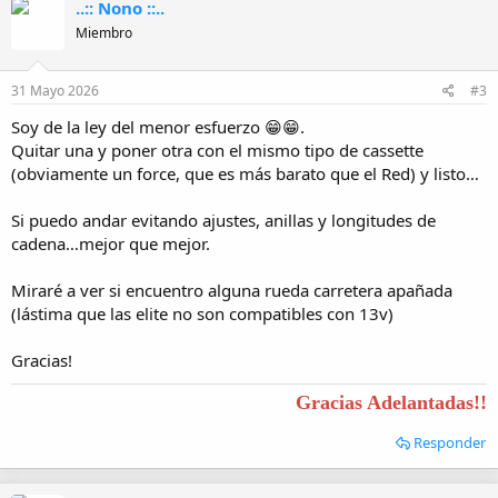
..:: Nono ::..
c
i
Miembro
o
n
e
31 Mayo 2026
#3
s
:
Soy de la ley del menor esfuerzo 😁😁.
Quitar una y poner otra con el mismo tipo de cassette
(obviamente un force, que es más barato que el Red) y listo…
Si puedo andar evitando ajustes, anillas y longitudes de
cadena…mejor que mejor.
Miraré a ver si encuentro alguna rueda carretera apañada
(lástima que las elite no son compatibles con 13v)
Gracias!
Gracias Adelantadas!!
Responder