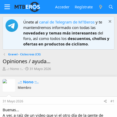
Acceder
Regístrate
Únete al
canal de Telegram de MTBeros
y te
mantendremos informado con todas las
novedades y temas más interesantes
del
foro, así como todos los
descuentos, chollos y
ofertas en productos de ciclismo
.
Gravel - Ciclocross (CX)
Opiniones / ayuda...
A
F
..:: Nono ::..
31 Mayo 2026
u
e
t
c
..:: Nono ::..
o
h
r
a
Miembro
d
e
31 Mayo 2026
#1
i
n
Buenas...
i
A ver, a raíz de un video que vi el otro día de la gente de
c