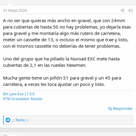
31 Mayo 2026
#2
A no ser que quieras más ancho en gravel, que con 24mm
para cubiertas de hasta 50 no hay problemas, yo dejaría esas
para gravel y me montaría algo más rutero de carretera,
meter un cassette de 13, o incluso el mismo que trae y listo,
con el mismos cassette no deberías de tener problemas.
Uno del grupo que ha pillado la Nuroad EXC mete hasta
cubiertas de 2,1 en las ruedas Newmen.
Mucha gente tiene un piñón 51 para gravel y un 45 para
carretera, a veces les toca ajustar un poco y listo.
BH Lynx Evo LT 8.0
KTM Gravelator Master
Responder
R
..:: Nono ::..
e
a
c