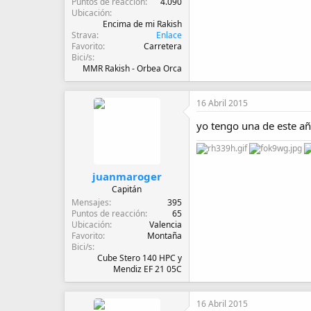
Puntos de reacción
4.090
Ubicación
Encima de mi Rakish
Strava
Enlace
Favorito
Carretera
Bici/s
MMR Rakish - Orbea Orca
16 Abril 2015
yo tengo una de este añ
juanmaroger
Capitán
Mensajes
395
Puntos de reacción
65
Ubicación
Valencia
Favorito
Montaña
Bici/s
Cube Stero 140 HPC y
Mendiz EF 21 05C
16 Abril 2015