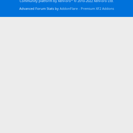
Community platform by XenForo
© 2010-2022 XenForo Ltd.
Advanced Forum Stats by
AddonFlare - Premium XF2 Addons