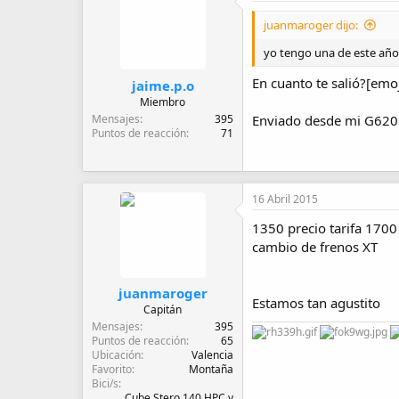
juanmaroger dijo:
yo tengo una de este año 
En cuanto te salió?[emo
jaime.p.o
Miembro
Mensajes
395
Enviado desde mi G620
Puntos de reacción
71
16 Abril 2015
1350 precio tarifa 1700 
cambio de frenos XT
juanmaroger
Estamos tan agustito
Capitán
Mensajes
395
Puntos de reacción
65
Ubicación
Valencia
Favorito
Montaña
Bici/s
Cube Stero 140 HPC y