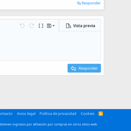
Responder
Vista previa
Guardar borrador
iones…
Deshacer
Rehacer
Cambiar a código BB
Borradores
Eliminar borrador
Responder
ontacto
Aviso legal
Política de privacidad
Cookies
R
S
S
btienen ingresos por afiliación por compras en otros sitios web.