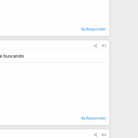
Responder
#3
gue buscando
Responder
#4