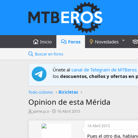
Inicio
Foros
Novedades
Buscar en foros
Únete al
canal de Telegram de MTBeros
los
descuentos, chollos y ofertas en 
Todo ciclismo
Bicicletas
Opinion de esta Mérida
A
F
jaime.p.o
16 Abril 2015
u
e
t
c
16 Abril 2015
o
h
r
a
Pues el otro dia, habla