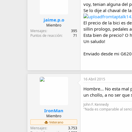
d
voy, tenian alguna del p
e
Se lo dije al chaval de 
i
n
jaime.p.o
i
El precio de la bici es
Miembro
c
sillin prologo, pedales
Mensajes
395
i
Esta bien de precio? O 
Puntos de reacción
71
o
Un saludo!
Enviado desde mi G620
16 Abril 2015
Hombre... No esta mal 
un chollo, a no ser que 
John F. Kennedy
"Nada es comparable al sencil
IronMan
Miembro
Veterano
Mensajes
3.753