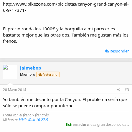
http://www.bikezona.com/bicicletas/canyon-grand-canyon-al-
6-9/17371/
El precio ronda los 1000€ y la horquilla a mi parecer es
bastante mejor que las otras dos. También me gustan más los
frenos.
Responder
jaimebop
Miembro
Veterano
20 Mayo 2014
#3
Yo también me decanto por la Canyon. El problema sería que
sólo se puede comprar por internet...
Frena con el freno y frenarás.
Mi burra:
MMR Woki 10 27.5
Extr
ema
dura
, esa gran desconocida...