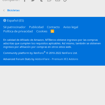
26
Trebuchet MS
Verdana
Bicicletas
Español (ES)
Sé patrocinador
Publicidad
Contacto
Aviso legal
Política de privacidad
Cookies
R
S
S
En calidad de Afiliado de Amazon, MTBeros obtiene ingresos por las compras
adscritas que cumplen los requisitos aplicables. Así mismo, también se obtienen
ingresos por afiliación por compras en otros sitios web.
®
Community platform by XenForo
© 2010-2022 XenForo Ltd.
Advanced Forum Stats by
AddonFlare - Premium XF2 Addons