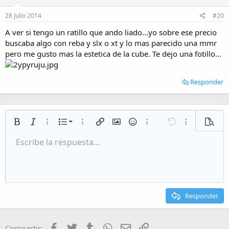
28 Julio 2014
#20
A ver si tengo un ratillo que ando liado...yo sobre ese precio
buscaba algo con reba y slx o xt y lo mas parecido una mmr
pero me gusto mas la estetica de la cube. Te dejo una fotillo...
Responder
Lista numerada
Negrita
Cursiva
Más opciones…
Lista
Más opciones…
Insertar enlace
Insertar imagen
Emoticonos
Más opciones…
Deshacer
Más opciones
Vista p
Lista desordenada
Escribe la respuesta...
Alineación izquierda
9
Normal
Guardar borrador
Arial
Tamaño del texto
Alineamiento
Citar
Rehacer
Multimedia
Cambiar a código BB
Color de texto
Paragraph format
Insert table
Eliminar formato
Fuente
Insert horizontal line
Borradores
Tachado
Spoiler
Subrayado
Código
Código en línea
Inline spoiler
Aumentar sangría
10
Eliminar borrador
Alineación centrada
Heading 1
Book Antiqua
Disminuir sangría
12
Courier New
Alineación derecha
Heading 2
15
Georgia
Justify text
Responder
Heading 3
18
Tahoma
22
Times New Roman
Facebook
Twitter
Tumblr
WhatsApp
Email
Enlace
Compartir: