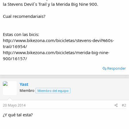
i
la Stevens Devil´s Trail y la Merida Big Nine 900.
o
Cual recomendariais?
Estas con las bicis:
http://www.bikezona.com/bicicletas/stevens-devil%60s-
trail/16954/
http://www.bikezona.com/bicicletas/merida-big-nine-
900/16157/
Responder
Yast
Miembro
Miembro del equipo
20 Mayo 2014
#2
¿Y qué tal esta?