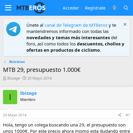
Acceder
Regístrate
Únete al
canal de Telegram de MTBeros
y te
mantendremos informado con todas las
novedades y temas más interesantes
del
foro, así como todos los
descuentos, chollos y
ofertas en productos de ciclismo
.
Bicicletas
MTB 29, presupuesto 1.000€
A
F
Ibizage
20 Mayo 2014
u
e
t
c
Ibizage
o
h
I
r
a
Miembro
d
e
20 Mayo 2014
#1
i
n
Hola, tengo un colega buscando una 29, el presupuesto son
i
unos 1000€. Por este precio ahora mismo esta dudando entre
c