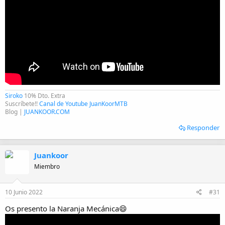
Siroko
10% Dto. Extra
Suscríbete!!
Canal de Youtube JuanKoorMTB
Blog |
JUANKOOR.COM
Responder
Juankoor
Miembro
10 Junio 2022
#31
Os presento la Naranja Mecánica😄