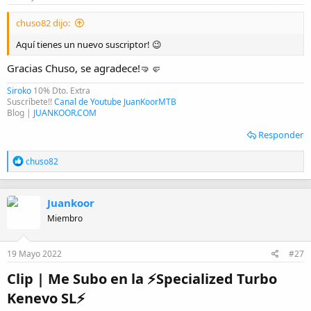
s
:
chuso82 dijo:
Aquí tienes un nuevo suscriptor! 😉
Gracias Chuso, se agradece!🤜🤛
Siroko
10% Dto. Extra
Suscríbete!!
Canal de Youtube JuanKoorMTB
Blog |
JUANKOOR.COM
Responder
R
chuso82
e
a
c
Juankoor
c
i
Miembro
o
n
e
19 Mayo 2022
#27
s
:
Clip | Me Subo en la ⚡️Specialized Turbo
Kenevo SL⚡️​