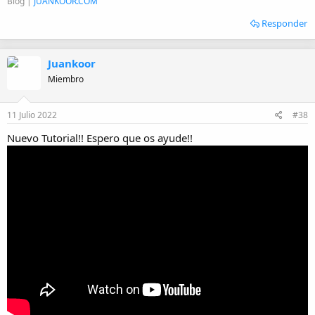
Blog |
JUANKOOR.COM
Responder
Juankoor
Miembro
11 Julio 2022
#38
Nuevo Tutorial!! Espero que os ayude!!