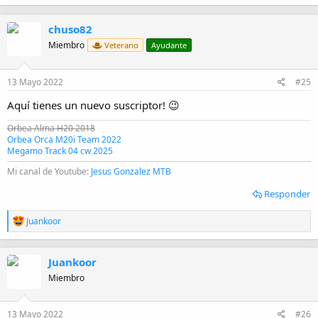
a
c
chuso82
c
i
Miembro
Veterano
Ayudante
o
n
e
13 Mayo 2022
#25
s
:
Aquí tienes un nuevo suscriptor! 😉
Orbea Alma H20 2018
Orbea Orca M20i Team 2022
Megamo Track 04 cw 2025
Mi canal de Youtube:
Jesus Gonzalez MTB
Responder
R
Juankoor
e
a
c
Juankoor
c
i
Miembro
o
n
e
13 Mayo 2022
#26