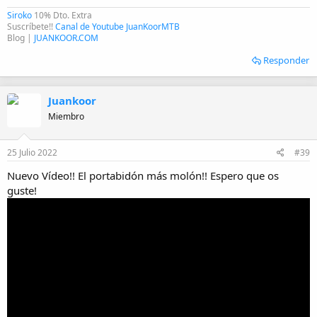
Siroko
10% Dto. Extra
Suscríbete!!
Canal de Youtube JuanKoorMTB
Blog |
JUANKOOR.COM
Responder
Juankoor
Miembro
25 Julio 2022
#39
Nuevo Vídeo!! El portabidón más molón!! Espero que os
guste!