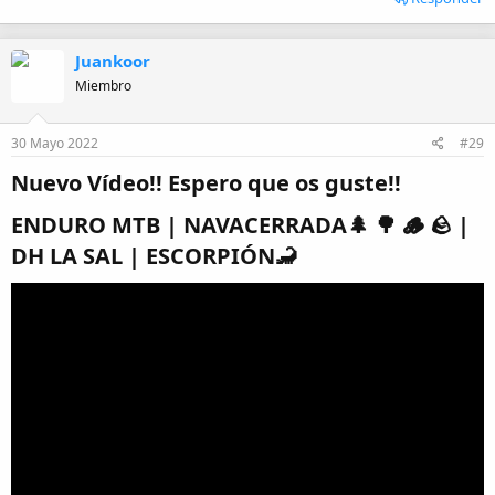
Juankoor
Miembro
30 Mayo 2022
#29
Nuevo Vídeo!! Espero que os guste!!​
ENDURO MTB | NAVACERRADA🌲 🌳 🪵 🪨 |
DH LA SAL | ESCORPIÓN🦂​