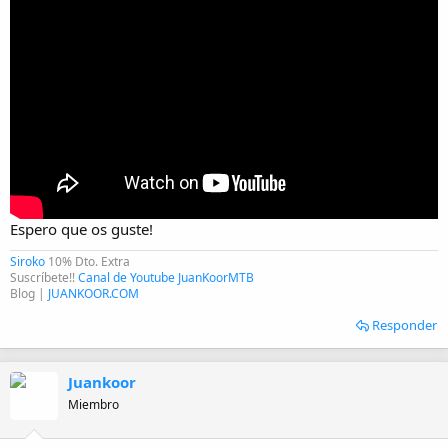
Espero que os guste!
Siroko
10% Dto. Extra
Suscríbete!!
Canal de Youtube JuanKoorMTB
Blog |
JUANKOOR.COM
Responder
Juankoor
Miembro