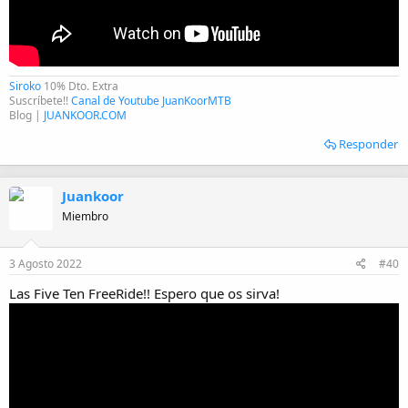
Siroko
10% Dto. Extra
Suscríbete!!
Canal de Youtube JuanKoorMTB
Blog |
JUANKOOR.COM
Responder
Juankoor
Miembro
3 Agosto 2022
#40
Las Five Ten FreeRide!! Espero que os sirva!