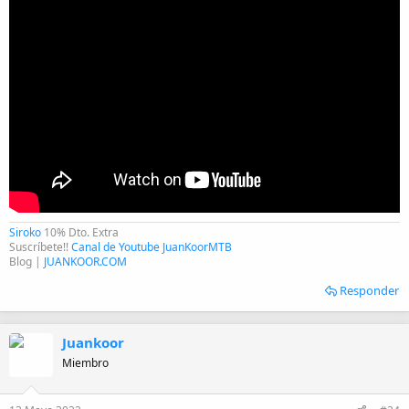
Siroko
10% Dto. Extra
Suscríbete!!
Canal de Youtube JuanKoorMTB
Blog |
JUANKOOR.COM
Responder
Juankoor
Miembro