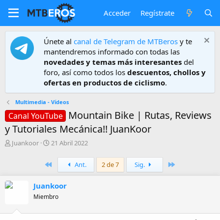
Acceder
Regístrate
Únete al
canal de Telegram de MTBeros
y te
mantendremos informado con todas las
novedades y temas más interesantes
del
foro, así como todos los
descuentos, chollos y
ofertas en productos de ciclismo
.
Multimedia - Vídeos
Mountain Bike | Rutas, Reviews
Canal YouTube
y Tutoriales Mecánica!! JuanKoor
A
F
Juankoor
21 Abril 2022
u
e
t
c
Primero
Último
Ant.
2 de 7
Sig.
o
h
r
a
Juankoor
d
e
Miembro
i
n