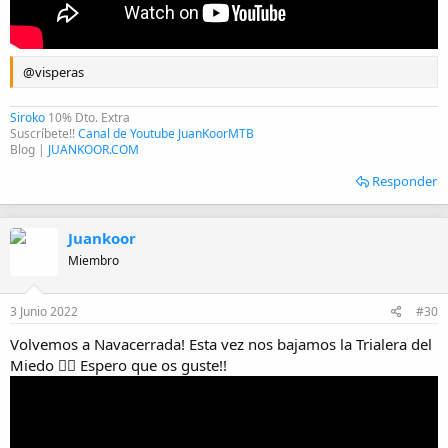
@visperas
Siroko
10% Dto. Extra
Suscríbete!!
Canal de Youtube JuanKoorMTB
Blog |
JUANKOOR.COM
Responder
Juankoor
Miembro
3 Junio 2022
#30
Volvemos a Navacerrada! Esta vez nos bajamos la Trialera del
Miedo 🧟‍♀️ Espero que os guste!!