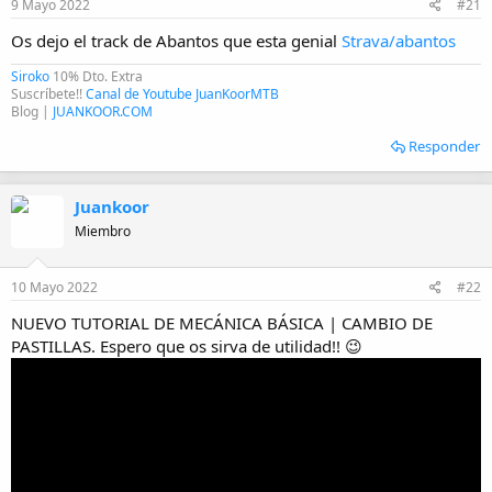
i
9 Mayo 2022
#21
c
Os dejo el track de Abantos que esta genial
Strava/abantos
i
o
Siroko
10% Dto. Extra
Suscríbete!!
Canal de Youtube JuanKoorMTB
Blog |
JUANKOOR.COM
Responder
Juankoor
Miembro
10 Mayo 2022
#22
NUEVO TUTORIAL DE MECÁNICA BÁSICA | CAMBIO DE
PASTILLAS. Espero que os sirva de utilidad!! 😉