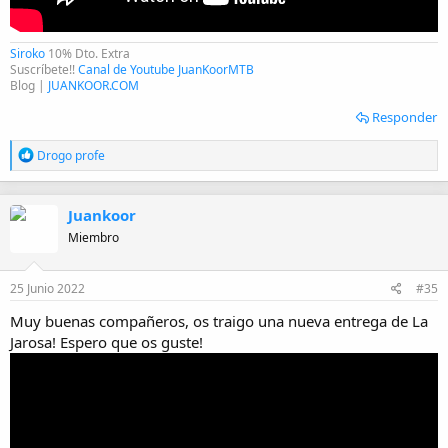
Siroko
10% Dto. Extra
Suscríbete!!
Canal de Youtube JuanKoorMTB
Blog |
JUANKOOR.COM
Responder
R
Drogo profe
e
a
c
Juankoor
c
i
Miembro
o
n
e
25 Junio 2022
#35
s
:
Muy buenas compañeros, os traigo una nueva entrega de La
Jarosa! Espero que os guste!