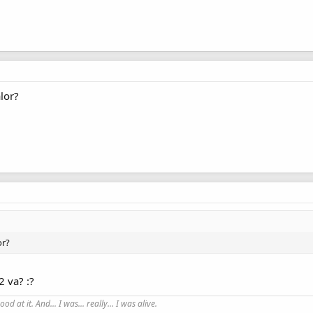
lor?
or?
2 va? :?
good at it. And... I was... really... I was alive.