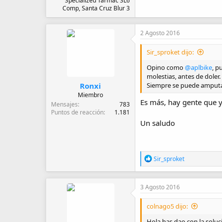
Specialized Tarmac SL6
Comp, Santa Cruz Blur 3
2 Agosto 2016
Sir_sproket dijo:
Opino como
@aplbike
, p
molestias, antes de doler.
Ronxi
Siempre se puede amputar,
Miembro
Es más, hay gente que y
Mensajes
783
Puntos de reacción
1.181
Un saludo
R
Sir_sproket
e
a
c
3 Agosto 2016
c
i
o
colnago5 dijo:
n
Hola,has dao con la soluc
e