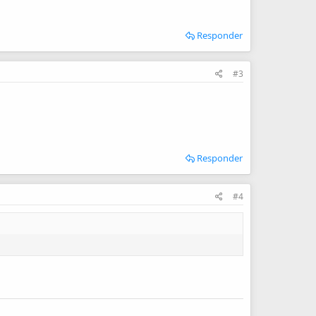
Responder
#3
Responder
#4