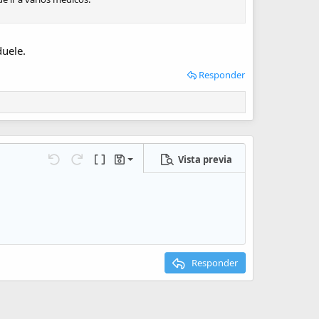
duele.
Responder
Vista previa
Guardar borrador
iones…
Deshacer
Rehacer
Cambiar a código BB
Borradores
Eliminar borrador
Responder