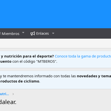
Enlaces
Miembros
 y nutrición para el deporte?
Conoce toda la gama de produc
cuento
con el código "MTBEROS".
y te mantendremos informado con todas las
novedades y tema
productos de ciclismo
.
Entrenamiento, Medicina deportiva y Nutrición
alear.