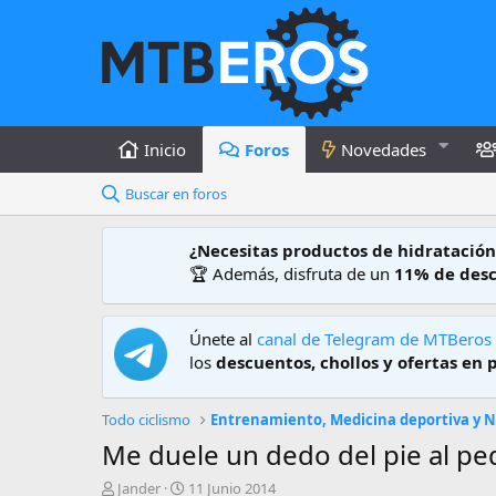
Inicio
Foros
Novedades
Buscar en foros
¿Necesitas productos de hidratación
🏆 Además, disfruta de un
11% de des
Únete al
canal de Telegram de MTBeros
los
descuentos, chollos y ofertas en 
Todo ciclismo
Me duele un dedo del pie al ped
A
F
Jander
11 Junio 2014