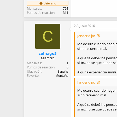
Veterano
Mensajes
791
Puntos de reacción
311
2 Agosto 2016
C
Jander dijo:
Me ocurre cuando hago rut
si no recuerdo mal.
colnago5
A qué se debe? he pensado
Miembro
sillín...no se qué puede ser
Mensajes
1
Puntos de reacción
0
Ubicación
España
Alguna experiencia simila
Favorito
Montaña
Jander dijo:
Me ocurre cuando hago rut
si no recuerdo mal.
A qué se debe? he pensado
sillín...no se qué puede ser