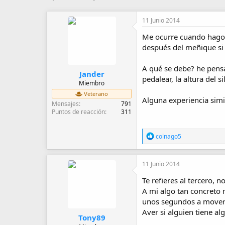
u
e
t
c
11 Junio 2014
o
h
r
a
Me ocurre cuando hago r
d
después del meñique si
e
i
A qué se debe? he pensa
n
Jander
i
pedalear, la altura del si
Miembro
c
Veterano
i
Alguna experiencia simi
Mensajes
791
o
Puntos de reacción
311
R
colnago5
e
a
c
11 Junio 2014
c
i
Te refieres al tercero, n
o
A mi algo tan concreto 
n
e
unos segundos a moverl
s
Aver si alguien tiene alg
:
Tony89