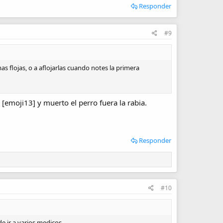
Responder
#9
as flojas, o a aflojarlas cuando notes la primera
[emoji13] y muerto el perro fuera la rabia.
Responder
#10
e ir a varios medicos.