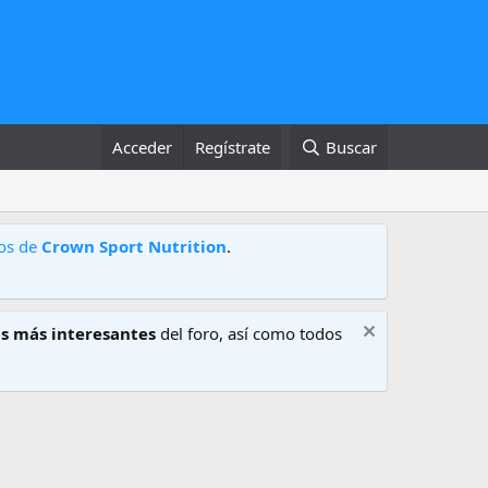
Acceder
Regístrate
Buscar
tos de
Crown Sport Nutrition
.
s más interesantes
del foro, así como todos