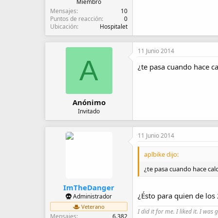
Miembro
Mensajes
10
Puntos de reacción
0
Ubicación
Hospitalet
11 Junio 2014
A
¿te pasa cuando hace ca
Anónimo
Invitado
11 Junio 2014
aplbike dijo:
¿te pasa cuando hace cal
ImTheDanger
¿Ésto para quien de los 
Administrador
Veterano
I did it for me. I liked it. I was 
Mensajes
6.382