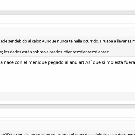
uede ser debido al calor. Aunque nunca te halla ocurrido. Prueba a llevarlas m
 los dedos están sobre-valorados. :dientes::dientes::dientes:.
a nace con el meñique pegado al anular! Así que si molesta fuera 
ion?Estoy igual y no consigo solucionar el tema de el dolor,incluso despues d