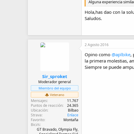
Alguna experiencia simila
Hola,has dao con la solu
Saludos.
2 Agosto 2016
Opino como
@aplbike
,
la primera molestias, an
Siempre se puede amputa
Sir_sproket
Moderador general
Miembro del equipo
Veterano
Mensajes
11.767
Puntos de reacción
24.365
Ubicación
Bilbao
Strava
Enlace
Favorito
Montaña
Bici/s
GT Bravado, Olympia Fly,