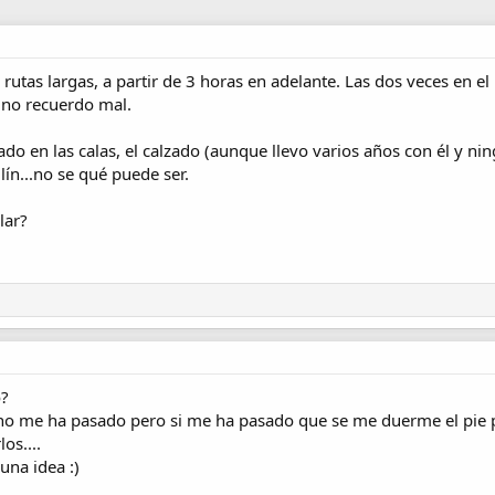
utas largas, a partir de 3 horas en adelante. Las dos veces en el 
 no recuerdo mal.
do en las calas, el calzado (aunque llevo varios años con él y n
llín...no se qué puede ser.
lar?
o?
no me ha pasado pero si me ha pasado que se me duerme el pie p
os....
una idea :)