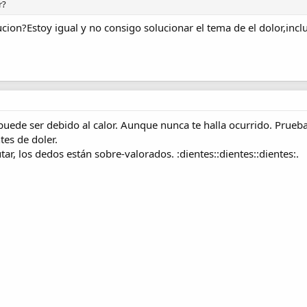
r?
cion?Estoy igual y no consigo solucionar el tema de el dolor,incl
 puede ser debido al calor. Aunque nunca te halla ocurrido. Prueba 
tes de doler.
r, los dedos están sobre-valorados. :dientes::dientes::dientes:.