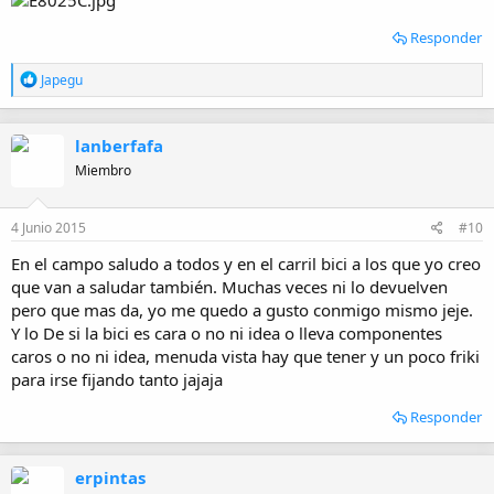
Responder
R
Japegu
e
a
c
lanberfafa
c
i
Miembro
o
n
e
4 Junio 2015
#10
s
:
En el campo saludo a todos y en el carril bici a los que yo creo
que van a saludar también. Muchas veces ni lo devuelven
pero que mas da, yo me quedo a gusto conmigo mismo jeje.
Y lo De si la bici es cara o no ni idea o lleva componentes
caros o no ni idea, menuda vista hay que tener y un poco friki
para irse fijando tanto jajaja
Responder
erpintas