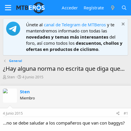
Acceder
Regístrate
Únete al
canal de Telegram de MTBeros
y te
mantendremos informado con todas las
novedades y temas más interesantes
del
foro, así como todos los
descuentos, chollos y
ofertas en productos de ciclismo
.
General
¿Hay alguna norma no escrita que diga que...
A
F
Sten
4 Junio 2015
u
e
t
c
Sten
o
h
r
a
Miembro
d
e
4 Junio 2015
#1
i
n
...no se debe saludar a los compañeros que van con baggys?
i
c