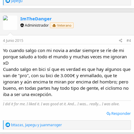
R
Japegu
e
a
c
ImTheDanger
c
i
Administrador
Veterano
o
n
e
4 Junio 2015
#4
s
:
Yo cuando salgo con mi novia a andar siempre se ríe de mi
porque saludo a todo el mundo y muchas veces me ignoran
xD
Cuando salgo en bici sí que es verdad es que hay algunos que
van de "pro", con su bici de 3.000€ y enmallado, que te
ignoran y aún encima te miran por encima del hombro; pero
bueno, en todas partes hay todo tipo de gente, el ciclismo no
iba a ser una excepción.
I did it for me. I liked it. I was good at it. And... I was... really... I was alive.
Responder
R
bttazas
,
Japegu
y
juanmaroger
e
a