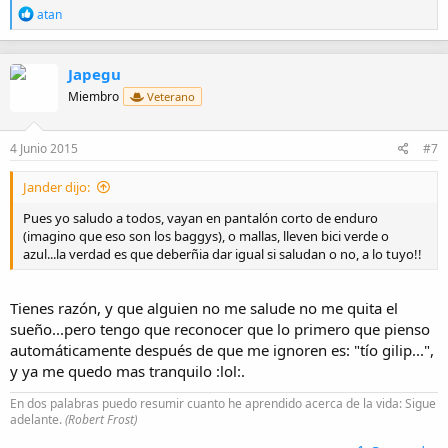
R
atan
e
a
c
Japegu
c
i
Miembro
Veterano
o
n
e
4 Junio 2015
#7
s
:
Jander dijo:
Pues yo saludo a todos, vayan en pantalón corto de enduro
(imagino que eso son los baggys), o mallas, lleven bici verde o
azul...la verdad es que deberñia dar igual si saludan o no, a lo tuyo!!
Tienes razón, y que alguien no me salude no me quita el
sueño...pero tengo que reconocer que lo primero que pienso
automáticamente después de que me ignoren es: "tío gilip...",
y ya me quedo mas tranquilo :lol:.
En dos palabras puedo resumir cuanto he aprendido acerca de la vida: Sigue
adelante.
(Robert Frost)