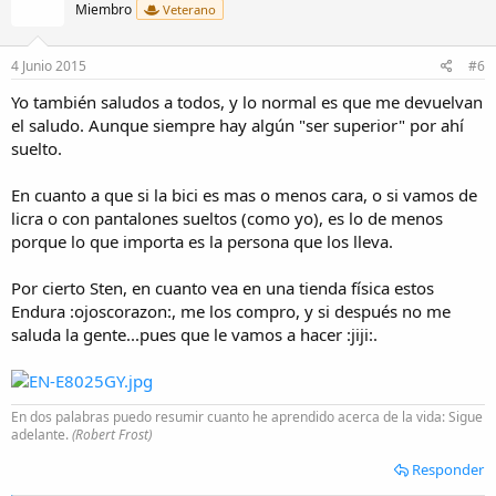
i
Miembro
Veterano
o
n
e
4 Junio 2015
#6
s
:
Yo también saludos a todos, y lo normal es que me devuelvan
el saludo. Aunque siempre hay algún "ser superior" por ahí
suelto.
En cuanto a que si la bici es mas o menos cara, o si vamos de
licra o con pantalones sueltos (como yo), es lo de menos
porque lo que importa es la persona que los lleva.
Por cierto Sten, en cuanto vea en una tienda física estos
Endura :ojoscorazon:, me los compro, y si después no me
saluda la gente...pues que le vamos a hacer :jiji:.
En dos palabras puedo resumir cuanto he aprendido acerca de la vida: Sigue
adelante.
(Robert Frost)
Responder