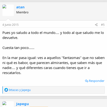
c
atan
c
i
Miembro
o
n
e
4 Junio 2015
#5
s
:
Pues yo saludo a todo el mundo.... y todo al que saludo me lo
devuelve.
Cuesta tan poco......
En la mar pasa igual: ves a aquellos "fantasmas" que no saben
ni qué es babor, que parecen almirantes, que saben más que
nadie.... y qué diferentes caras cuando tienes que ir a
rescatarlos.
Responder
R
bttazas
y
Japegu
e
a
c
Japegu
c