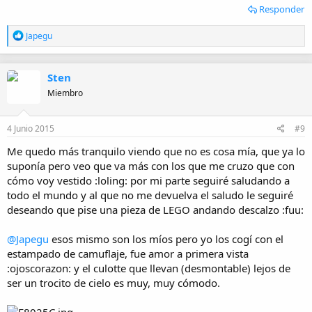
Responder
R
Japegu
e
a
c
Sten
c
i
Miembro
o
n
e
4 Junio 2015
#9
s
:
Me quedo más tranquilo viendo que no es cosa mía, que ya lo
suponía pero veo que va más con los que me cruzo que con
cómo voy vestido :loling: por mi parte seguiré saludando a
todo el mundo y al que no me devuelva el saludo le seguiré
deseando que pise una pieza de LEGO andando descalzo :fuu:
@Japegu
esos mismo son los míos pero yo los cogí con el
estampado de camuflaje, fue amor a primera vista
:ojoscorazon: y el culotte que llevan (desmontable) lejos de
ser un trocito de cielo es muy, muy cómodo.