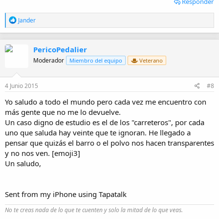
Responder
R
Jander
e
a
c
PericoPedalier
c
i
Moderador
Miembro del equipo
Veterano
o
n
e
4 Junio 2015
#8
s
:
Yo saludo a todo el mundo pero cada vez me encuentro con
más gente que no me lo devuelve.
Un caso digno de estudio es el de los "carreteros", por cada
uno que saluda hay veinte que te ignoran. He llegado a
pensar que quizás el barro o el polvo nos hacen transparentes
y no nos ven. [emoji3]
Un saludo,
Sent from my iPhone using Tapatalk
No te creas nada de lo que te cuenten y solo la mitad de lo que veas.