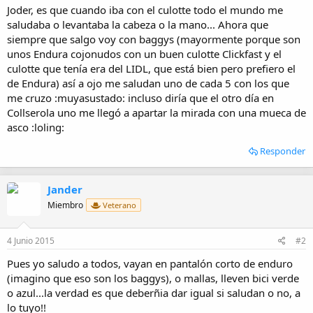
i
Joder, es que cuando iba con el culotte todo el mundo me
o
saludaba o levantaba la cabeza o la mano... Ahora que
siempre que salgo voy con baggys (mayormente porque son
unos Endura cojonudos con un buen culotte Clickfast y el
culotte que tenía era del LIDL, que está bien pero prefiero el
de Endura) así a ojo me saludan uno de cada 5 con los que
me cruzo :muyasustado: incluso diría que el otro día en
Collserola uno me llegó a apartar la mirada con una mueca de
asco :loling:
Responder
Jander
Miembro
Veterano
4 Junio 2015
#2
Pues yo saludo a todos, vayan en pantalón corto de enduro
(imagino que eso son los baggys), o mallas, lleven bici verde
o azul...la verdad es que deberñia dar igual si saludan o no, a
lo tuyo!!