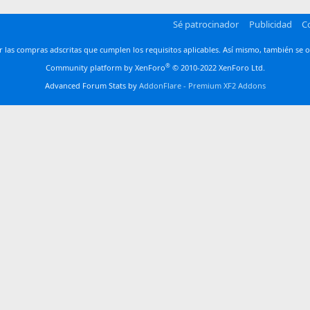
Sé patrocinador
Publicidad
C
las compras adscritas que cumplen los requisitos aplicables. Así mismo, también se o
®
Community platform by XenForo
© 2010-2022 XenForo Ltd.
Advanced Forum Stats by
AddonFlare - Premium XF2 Addons