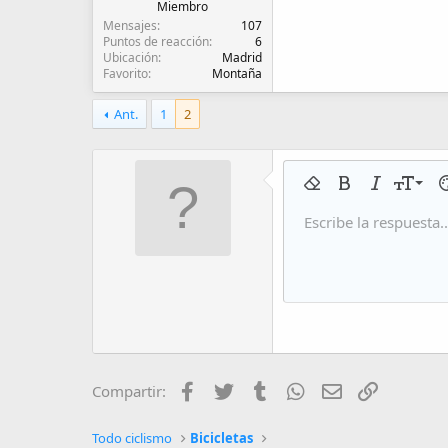
Miembro
Mensajes
107
Puntos de reacción
6
Ubicación
Madrid
Favorito
Montaña
Ant.
1
2
9
Eliminar formato
Negrita
Cursiva
Tamaño 
Co
10
Escribe la respuesta..
Arial
Fuente
Insert horizontal line
Spoiler
Tachado
Código
Subrayado
Código 
In
12
Book Antiqua
15
Courier New
18
Georgia
22
Tahoma
26
Times New Ro
Facebook
Twitter
Tumblr
WhatsApp
Email
Enlace
Compartir:
Trebuchet MS
Verdana
Todo ciclismo
Bicicletas