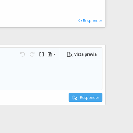
Responder
Vista previa
Guardar borrador
iones…
Deshacer
Rehacer
Cambiar a código BB
Borradores
Eliminar borrador
Responder