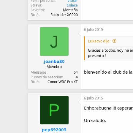
Perfil personal
Visitar
Strava
Enlace
Favorito
Montaña
Bici/s
Rockrider XC900
6 Julio 2015
J
Lukacvc dijo:
Gracias a todos, hoy he e
presento !
joanba80
Miembro
bienvenido al club de la
Mensajes
64
Puntos de reacción
4
Bici/s
Conor WRC Pro XT
6 Julio 2015
P
Enhorabuena!!!! espera
Un saludo.
pep692003