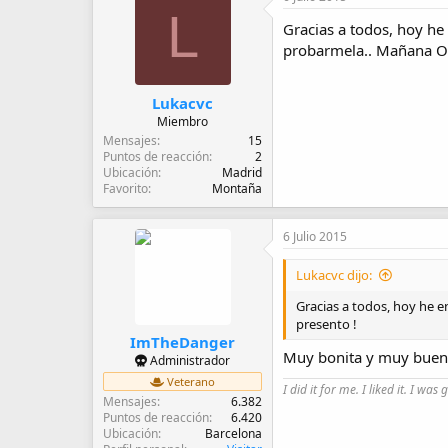
d
L
e
Gracias a todos, hoy he
i
probarmela.. Mañana OS
n
i
c
Lukacvc
i
Miembro
o
Mensajes
15
Puntos de reacción
2
Ubicación
Madrid
Favorito
Montaña
6 Julio 2015
Lukacvc dijo:
Gracias a todos, hoy he e
presento !
ImTheDanger
Muy bonita y muy buen p
Administrador
Veterano
I did it for me. I liked it. I was 
Mensajes
6.382
Puntos de reacción
6.420
Ubicación
Barcelona