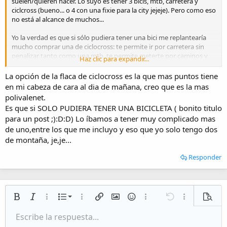
suelen/quieren hacer. Lo suyo es tener 3 bicis, mtb, carretera y
ciclcross (bueno... o 4 con una fixie para la city jejeje). Pero como eso
no está al alcance de muchos...
Yo la verdad es que si sólo pudiera tener una bici me replantearía
mucho comprar una de ciclocross: te permite ir por carretera sin
penalizar tanto como una mtb, te permite meterte por caminos y
Haz clic para expandir...
pistas de tierra (aunque no sea apta para meterte por senderos
complicados), te permite montar alforjas y usarla como bici rutera y
La opción de la flaca de ciclocross es la que mas puntos tiene
no tiene que ser mala opción para incluso moverse por ciudad
en mi cabeza de cara al dia de mañana, creo que es la mas
porque tiene que ser bastante ágil.
polivalenet.
Es que si SOLO PUDIERA TENER UNA BICICLETA ( bonito titulo
No es lo mismo salir a carretera con una flaca de verdad con menos
para un post ;):D:D) Lo íbamos a tener muy complicado mas
peso, geometrías, ruedas finas... o salir al monte con una mtb con
de uno,entre los que me incluyo y eso que yo solo tengo dos
sus tecnologías específicas de amortiguación, ruedas, geometrías,...
pero no descarto en un futuro si no tengo sitio o tiempo para las
de montaña, je,je...
dos bicis vender y comprarme una bici chula de ciclocross ;-)
Responder
Lista numerada
Negrita
Cursiva
Más opciones…
Lista
Más opciones…
Insertar enlace
Insertar imagen
Emoticonos
Más opciones…
Deshacer
Más opciones
Vista p
Lista desordenada
Escribe la respuesta...
Alineación izquierda
9
Normal
Guardar borrador
Arial
Tamaño del texto
Alineamiento
Citar
Rehacer
Multimedia
Cambiar a código BB
Color de texto
Paragraph format
Insert table
Eliminar formato
Fuente
Insert horizontal line
Borradores
Tachado
Spoiler
Subrayado
Código
Código en línea
Inline spoiler