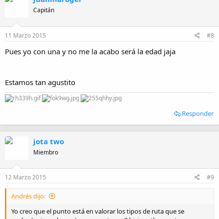
c
i
Capitán
o
n
e
11 Marzo 2015
#8
s
:
Pues yo con una y no me la acabo será la edad jaja
Estamos tan agustito
Responder
jota two
Miembro
12 Marzo 2015
#9
Andrés dijo:
Yo creo que el punto está en valorar los tipos de ruta que se