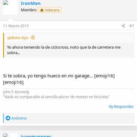
IronMan
Miembro
Veterano
11 Marzo 2015
#7
aplbike dijo:
Yo ahora teniendo la de ciclocross, noto que la de carretera me
sobra...
Si te sobra, yo tengo hueco en mi garage... [emoji16]
[emoji16]
John F. Kennedy
"Nada es comparable al sencillo placer de montar en bicicleta"
Responder
R
Anónimo
e
a
c
juanmaroger