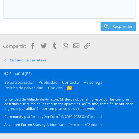
Aumentar sangría
10
Eliminar borrador
Alineación centrada
Heading 1
Book Antiqua
Disminuir sangría
12
Courier New
Alineación derecha
Heading 2
15
Georgia
Justify text
Responder
Heading 3
18
Tahoma
22
Times New Roman
Facebook
Twitter
Tumblr
WhatsApp
Email
Enlace
Compartir:
26
Trebuchet MS
Verdana
Ciclismo de carretera
Español (ES)
Sé patrocinador
Publicidad
Contacto
Aviso legal
Política de privacidad
Cookies
R
S
S
En calidad de Afiliado de Amazon, MTBeros obtiene ingresos por las compras
adscritas que cumplen los requisitos aplicables. Así mismo, también se obtienen
ingresos por afiliación por compras en otros sitios web.
®
Community platform by XenForo
© 2010-2022 XenForo Ltd.
Advanced Forum Stats by
AddonFlare - Premium XF2 Addons