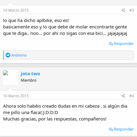
10 Marzo 2015
#3
lo que ha dicho aplbike, eso es!
basicamente eso y lo que debe de molar encontrarte gente
que te diga.. noo... por ahi no sigas con esa bici... jajajajajaj
Responder
R
Anónimo
e
a
c
jota two
c
i
Miembro
o
n
e
10 Marzo 2015
#4
s
:
Ahora solo habéis creado dudas en mi cabeza , si algún dia
me pillo una flaca!;):D:D:D
Muchas gracias, por las respuestas, compañeros!
Responder