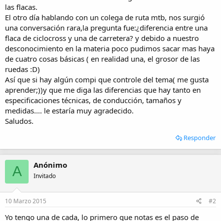
i
las flacas.
o
El otro día hablando con un colega de ruta mtb, nos surgió
una conversación rara,la pregunta fue:¿diferencia entre una
flaca de ciclocross y una de carretera? y debido a nuestro
desconocimiento en la materia poco pudimos sacar mas haya
de cuatro cosas básicas ( en realidad una, el grosor de las
ruedas :D)
Así que si hay algún compi que controle del tema( me gusta
aprender;))y que me diga las diferencias que hay tanto en
especificaciones técnicas, de conducción, tamaños y
medidas.... le estaría muy agradecido.
Saludos.
Responder
Anónimo
A
Invitado
10 Marzo 2015
#2
Yo tengo una de cada, lo primero que notas es el paso de