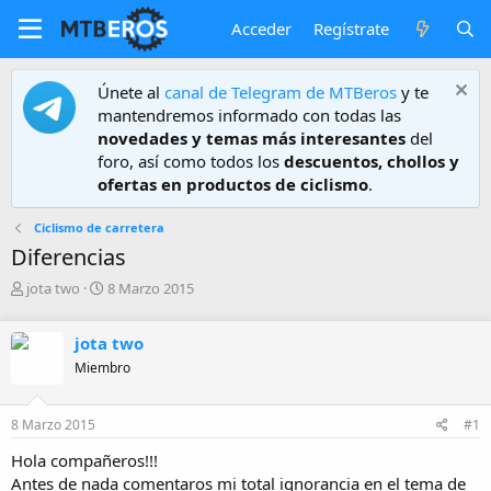
Acceder
Regístrate
Únete al
canal de Telegram de MTBeros
y te
mantendremos informado con todas las
novedades y temas más interesantes
del
foro, así como todos los
descuentos, chollos y
ofertas en productos de ciclismo
.
Ciclismo de carretera
Diferencias
A
F
jota two
8 Marzo 2015
u
e
t
c
jota two
o
h
r
a
Miembro
d
e
8 Marzo 2015
#1
i
n
Hola compañeros!!!
i
Antes de nada comentaros mi total ignorancia en el tema de
c