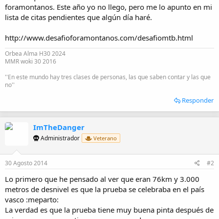
i
foramontanos. Este año yo no llego, pero me lo apunto en mi
o
lista de citas pendientes que algún día haré.
http://www.desafioforamontanos.com/desafiomtb.html
Orbea Alma H30 2024
MMR woki 30 2016
''En este mundo hay tres clases de personas, las que saben contar y las que
no''
Responder
ImTheDanger
Administrador
Veterano
30 Agosto 2014
#2
Lo primero que he pensado al ver que eran 76km y 3.000
metros de desnivel es que la prueba se celebraba en el país
vasco :meparto:
La verdad es que la prueba tiene muy buena pinta después de