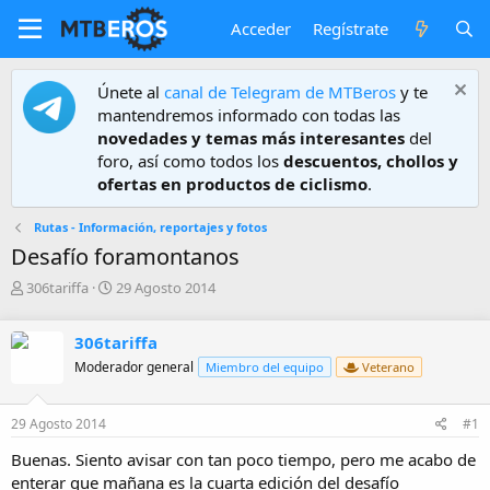
Acceder
Regístrate
Únete al
canal de Telegram de MTBeros
y te
mantendremos informado con todas las
novedades y temas más interesantes
del
foro, así como todos los
descuentos, chollos y
ofertas en productos de ciclismo
.
Rutas - Información, reportajes y fotos
Desafío foramontanos
A
F
306tariffa
29 Agosto 2014
u
e
t
c
306tariffa
o
h
r
a
Moderador general
Miembro del equipo
Veterano
d
e
29 Agosto 2014
#1
i
n
Buenas. Siento avisar con tan poco tiempo, pero me acabo de
i
enterar que mañana es la cuarta edición del desafío
c