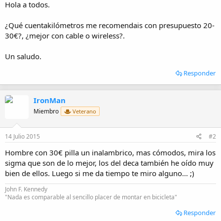
Hola a todos.
i
o
¿Qué cuentakilómetros me recomendais con presupuesto 20-
30€?, ¿mejor con cable o wireless?.
Un saludo.
Responder
IronMan
Miembro
Veterano
14 Julio 2015
#2
Hombre con 30€ pilla un inalambrico, mas cómodos, mira los
sigma que son de lo mejor, los del deca también he oído muy
bien de ellos. Luego si me da tiempo te miro alguno... ;)
John F. Kennedy
"Nada es comparable al sencillo placer de montar en bicicleta"
Responder