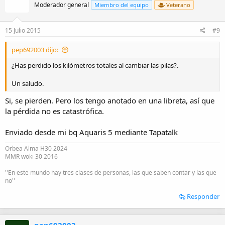
Moderador general
Miembro del equipo
Veterano
15 Julio 2015
#9
pep692003 dijo:
¿Has perdido los kilómetros totales al cambiar las pilas?.
Un saludo.
Si, se pierden. Pero los tengo anotado en una libreta, así que
la pérdida no es catastrófica.
Enviado desde mi bq Aquaris 5 mediante Tapatalk
Orbea Alma H30 2024
MMR woki 30 2016
''En este mundo hay tres clases de personas, las que saben contar y las que
no''
Responder
pep692003