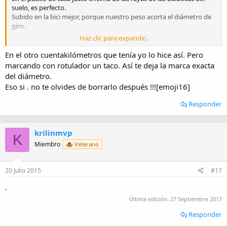
suelo, es perfecto.
Subido en la bici mejor, porque nuestro peso acorta el diámetro de
giro.
Haz clic para expandir...
Enviat des del meu SM-G900F usant Tapatalk
En el otro cuentakilómetros que tenía yo lo hice así. Pero
marcando con rotulador un taco. Así te deja la marca exacta
del diámetro.
Eso si . no te olvides de borrarlo después !!![emoji16]
Responder
krilinmvp
K
Miembro
Veterano
20 Julio 2015
#17
.
Última edición:
27 Septiembre 2017
Responder