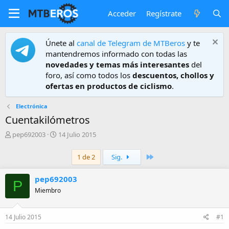
Acceder
Regístrate
Únete al
canal de Telegram de MTBeros
y te
mantendremos informado con todas las
novedades y temas más interesantes
del
foro, así como todos los
descuentos, chollos y
ofertas en productos de ciclismo
.
Electrónica
Cuentakilómetros
A
F
pep692003
14 Julio 2015
u
e
t
c
Último
1 de 2
Sig.
o
h
r
a
pep692003
d
P
e
Miembro
i
n
i
14 Julio 2015
#1
c