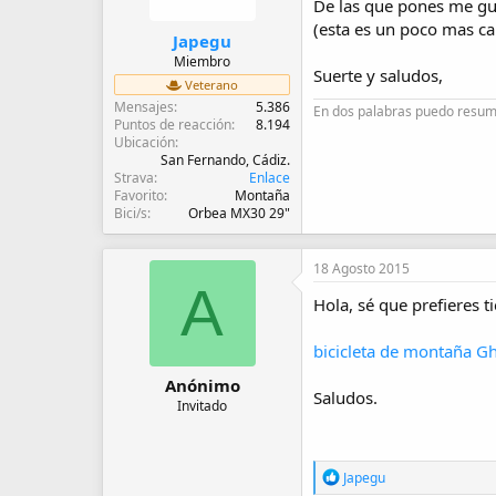
De las que pones me gus
(esta es un poco mas ca
Japegu
Miembro
Suerte y saludos,
Veterano
Mensajes
5.386
En dos palabras puedo resumi
Puntos de reacción
8.194
Ubicación
San Fernando, Cádiz.
Strava
Enlace
Favorito
Montaña
Bici/s
Orbea MX30 29"
18 Agosto 2015
A
Hola, sé que prefieres 
bicicleta de montaña G
Anónimo
Saludos.
Invitado
R
Japegu
e