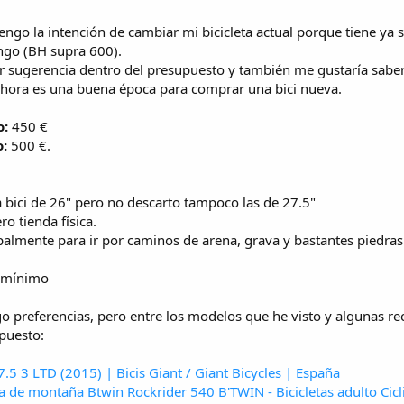
tengo la intención de cambiar mi bicicleta actual porque tiene ya
ngo (BH supra 600).
r sugerencia dentro del presupuesto y también me gustaría saber, d
i ahora es una buena época para comprar una bici nueva.
o:
450 €
:
500 €.
bici de 26" pero no descarto tampoco las de 27.5"
ro tienda física.
palmente para ir por caminos de arena, grava y bastantes piedras
 mínimo
 preferencias, pero entre los modelos que he visto y algunas re
puesto:
7.5 3 LTD (2015) | Bicis Giant / Giant Bicycles | España
ta de montaña Btwin Rockrider 540 B'TWIN - Bicicletas adulto Cicl