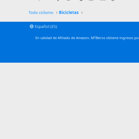
Trebuchet MS
Verdana
Todo ciclismo
Bicicletas
Español (ES)
En calidad de Afiliado de Amazon, MTBeros obtiene ingresos por 