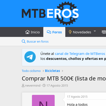
Inicio
Foros
Novedades
Buscar en foros
Únete al
canal de Telegram de MTBeros
los
descuentos, chollos y ofertas en 
Todo ciclismo
Bicicletas
Comprar MTB 500€ (lista de m
A
F
nevermind
17 Agosto 2015
u
e
t
c
17 Agosto 2015
o
h
r
a
Hola a todos