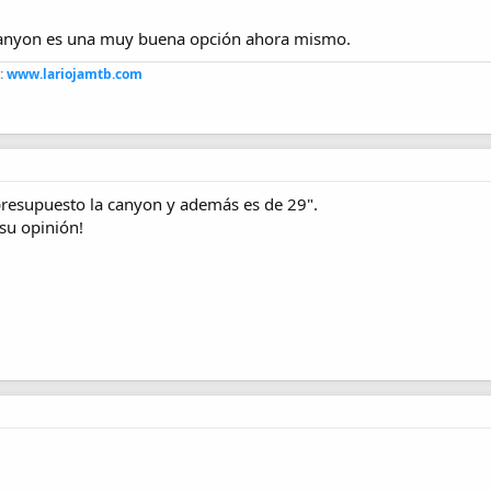
a Canyon es una muy buena opción ahora mismo.
:
www.lariojamtb.com
presupuesto la canyon y además es de 29".
 su opinión!