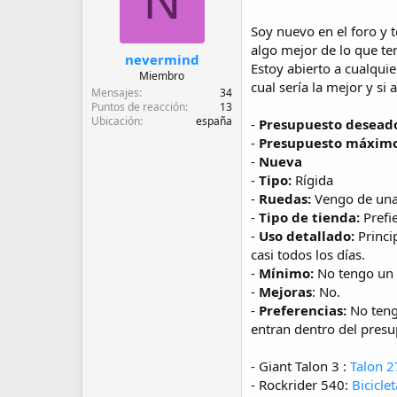
N
d
e
Soy nuevo en el foro y 
i
algo mejor de lo que te
n
nevermind
i
Estoy abierto a cualquie
Miembro
c
cual sería la mejor y s
Mensajes
34
i
Puntos de reacción
13
o
Ubicación
españa
-
Presupuesto desead
-
Presupuesto máximo
-
Nueva
-
Tipo:
Rígida
-
Ruedas:
Vengo de una 
-
Tipo de tienda:
Prefie
-
Uso detallado:
Princi
casi todos los días.
-
Mínimo:
No tengo un
-
Mejoras
: No.
-
Preferencias:
No tengo
entran dentro del presu
- Giant Talon 3 :
Talon 2
- Rockrider 540:
Bicicle