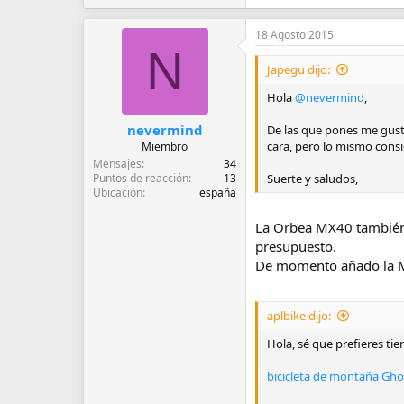
a
c
18 Agosto 2015
c
N
i
Japegu dijo:
o
n
Hola
@nevermind
,
e
s
:
nevermind
De las que pones me gusta
cara, pero lo mismo consi
Miembro
Mensajes
34
Suerte y saludos,
Puntos de reacción
13
Ubicación
españa
La Orbea MX40 también p
presupuesto.
De momento añado la MX
aplbike dijo:
Hola, sé que prefieres ti
bicicleta de montaña Gho