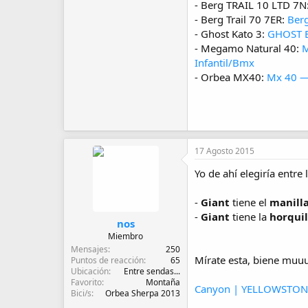
- Berg TRAIL 10 LTD 7N
- Berg Trail 70 7ER:
Berg
- Ghost Kato 3:
GHOST B
- Megamo Natural 40:
M
Infantil/Bmx
- Orbea MX40:
Mx 40 —
17 Agosto 2015
Yo de ahí elegiría entre
-
Giant
tiene el
manill
-
Giant
tiene la
horqui
nos
Miembro
Mensajes
250
Mírate esta, biene muu
Puntos de reacción
65
Ubicación
Entre sendas...
Favorito
Montaña
Canyon | YELLOWSTONE 
Bici/s
Orbea Sherpa 2013