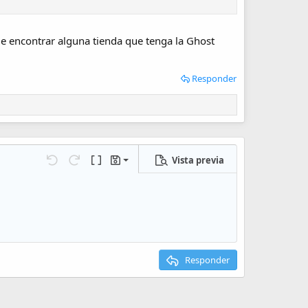
e encontrar alguna tienda que tenga la Ghost
Responder
Vista previa
Guardar borrador
iones…
Deshacer
Rehacer
Cambiar a código BB
Borradores
Eliminar borrador
Responder