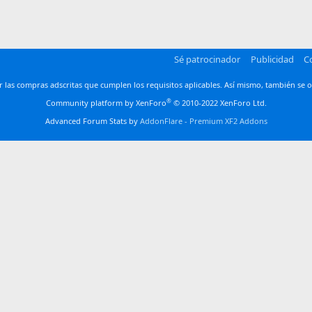
Sé patrocinador
Publicidad
C
las compras adscritas que cumplen los requisitos aplicables. Así mismo, también se o
®
Community platform by XenForo
© 2010-2022 XenForo Ltd.
Advanced Forum Stats by
AddonFlare - Premium XF2 Addons