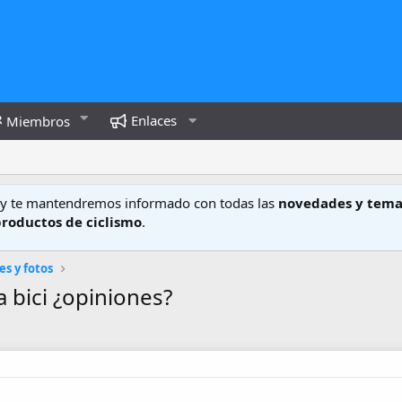
Enlaces
Miembros
y te mantendremos informado con todas las
novedades y tema
productos de ciclismo
.
es y fotos
a bici ¿opiniones?