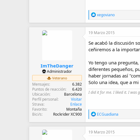
R
xegoviano
e
a
c
19 Marzo 2015
c
i
Se acabó la discusión so
o
ceñiremos a la importan
n
e
s
Yo tengo una pregunta, 
:
ImTheDanger
diferentes pequeños, pu
Administrador
haber jornadas así "com
Veterano
Solo una idea, que a mi 
Mensajes
6.382
Puntos de reacción
6.420
I did it for me. I liked it. I was 
Ubicación
Barcelona
Perfil personal
Visitar
Strava
Enlace
Favorito
Montaña
R
ECGuadiana
Bici/s
Rockrider XC900
e
a
c
19 Marzo 2015
c
i