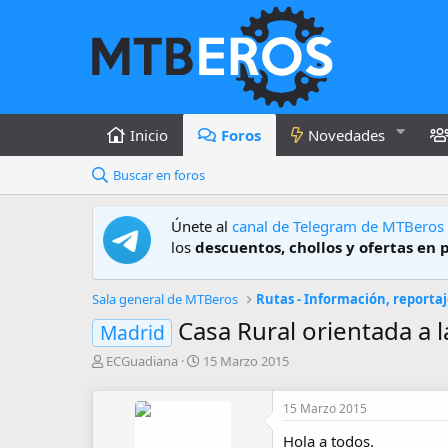
Inicio
Foros
Novedades
Buscar en foros
Únete al
canal de Telegram de MTBeros
los
descuentos, chollos y ofertas en 
Sala general de MTBeros
Rutas - Información, reportaj
Casa Rural orientada a l
Madrid
A
F
ECGuadiana
15 Marzo 2015
u
e
t
c
15 Marzo 2015
o
h
r
a
Hola a todos.