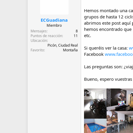
d
e
Hemos montado una casa 
i
grupos de hasta 12 cicl
n
ECGuadiana
i
abrimos este post aquí 
Miembro
c
hemos encontrado que no
Mensajes
8
i
etc.
Puntos de reacción
11
o
Ubicación
Picón, Ciudad Real
Si queréis ver la casa:
w
Favorito
Montaña
Facebook
www.facebook
Las preguntas son: ¿viaj
Bueno, espero vuestras