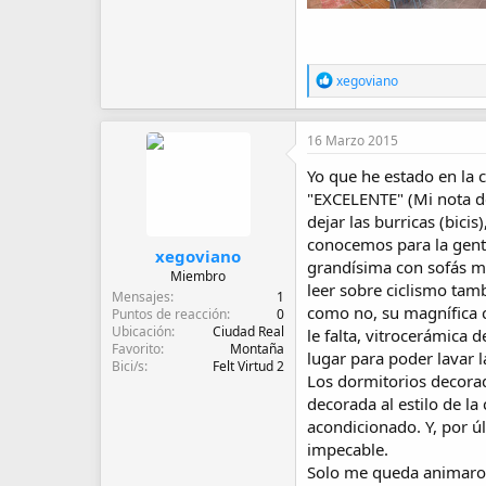
R
xegoviano
e
a
c
16 Marzo 2015
c
i
Yo que he estado en la 
o
"EXCELENTE" (Mi nota de
n
e
dejar las burricas (bici
s
conocemos para la gente
:
xegoviano
grandísima con sofás mu
Miembro
leer sobre ciclismo tam
Mensajes
1
como no, su magnífica c
Puntos de reacción
0
Ubicación
Ciudad Real
le falta, vitrocerámica 
Favorito
Montaña
lugar para poder lavar 
Bici/s
Felt Virtud 2
Los dormitorios decorad
decorada al estilo de la
acondicionado. Y, por úl
impecable.
Solo me queda animaros 