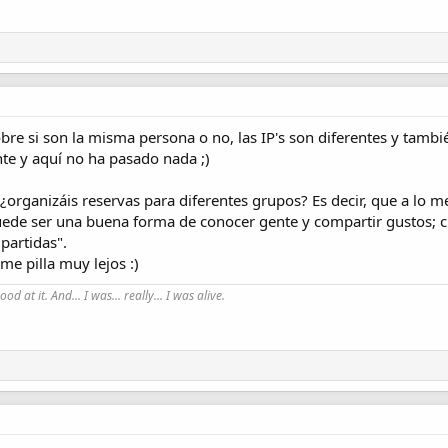
bre si son la misma persona o no, las IP's son diferentes y tambi
te y aquí no ha pasado nada ;)
¿organizáis reservas para diferentes grupos? Es decir, que a lo m
ede ser una buena forma de conocer gente y compartir gustos; c
partidas".
me pilla muy lejos :)
good at it. And... I was... really... I was alive.