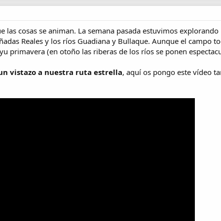
ue las cosas se animan. La semana pasada estuvimos explorando 
ñadas Reales y los ríos Guadiana y Bullaque. Aunque el campo to
yu primavera (en otoño las riberas de los ríos se ponen espectacu
un vistazo a nuestra ruta estrella
, aquí os pongo este vídeo t