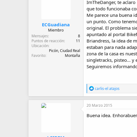
ImTheDanger, te aclaro 
o
que todo funcionaba cor
n
e
Me parece una buena idea
s
un punto. Como tenemos
:
ECGuadiana
original. El problema s
Miembro
apuntado al portal Bike
Mensajes
8
Briandress, la idea de 
Puntos de reacción
11
Ubicación
estaban para nada adapt
Picón, Ciudad Real
zona de la casa es nuest
Favorito
Montaña
singletracks, pisteo... 
Seguiremos informando
R
carlis-el atajos
e
a
c
20 Marzo 2015
c
i
Buena idea. Enhorabuena
o
n
e
s
: