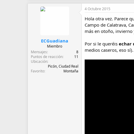
a
c
4 Octubre 2015
c
i
Hola otra vez. Parece q
o
Campo de Calatrava, Ca
n
e
más en otoño, invierno 
s
:
ECGuadiana
Por si le queréis
echar 
Miembro
medios caseros, eso sí).
Mensajes
8
Puntos de reacción
11
Ubicación
Picón, Ciudad Real
Favorito
Montaña