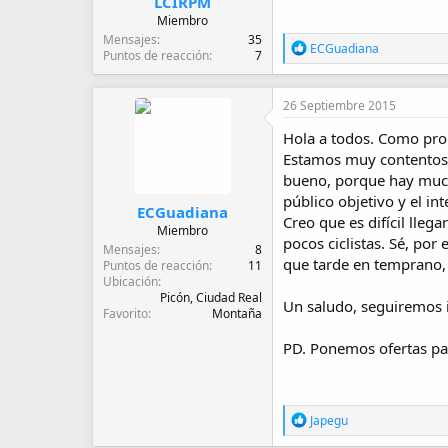
LCIRPM
Miembro
Mensajes
35
R
ECGuadiana
Puntos de reacción
7
e
a
c
26 Septiembre 2015
c
i
Hola a todos. Como prom
o
Estamos muy contentos p
n
e
bueno, porque hay mucha
s
público objetivo y el in
:
ECGuadiana
Creo que es difícil lle
Miembro
pocos ciclistas. Sé, por
Mensajes
8
que tarde en temprano, 
Puntos de reacción
11
Ubicación
Picón, Ciudad Real
Un saludo, seguiremos
Favorito
Montaña
PD. Ponemos ofertas pa
R
Japegu
e