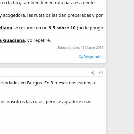
 en la bici, también tienen ruta para esa gente
 y acogedora, las rutas os las dan preparadas y por
adiana
se resume en un
9,5 sobre 10
(no le pongo
ta Guadiana
, yo repetiré.
Última edición:
16 Marzo 2015
Responder
#3
 Merindades en Burgos. En 3 meses nos vamos a
os nosotros las rutas, pero se agradece esas