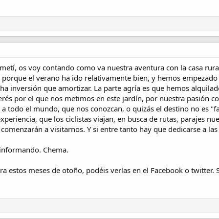
etí, os voy contando como va nuestra aventura con la casa rural 
orque el verano ha ido relativamente bien, y hemos empezado a a
 inversión que amortizar. La parte agría es que hemos alquilado,
terés por el que nos metimos en este jardín, por nuestra pasión con
gar a todo el mundo, que nos conozcan, o quizás el destino no es "
 experiencia, que los ciclistas viajan, en busca de rutas, parajes 
comenzarán a visitarnos. Y si entre tanto hay que dedicarse a la
 informando. Chema.
ra estos meses de otoño, podéis verlas en el Facebook o twitter