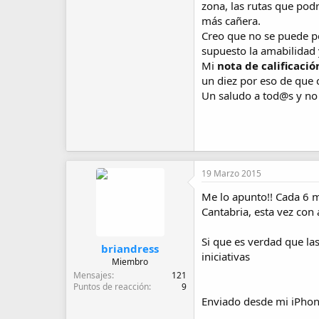
zona, las rutas que podr
más cañera.
Creo que no se puede pe
supuesto la amabilidad 
Mi
nota de calificació
un diez por eso de que c
Un saludo a tod@s y no 
19 Marzo 2015
Me lo apunto!! Cada 6 m
Cantabria, esta vez con
Si que es verdad que la
briandress
iniciativas
Miembro
Mensajes
121
Puntos de reacción
9
Enviado desde mi iPhon