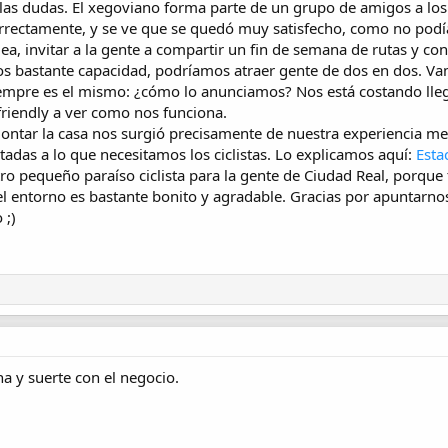
las dudas. El xegoviano forma parte de un grupo de amigos a los 
rectamente, y se ve que se quedó muy satisfecho, como no podía se
, invitar a la gente a compartir un fin de semana de rutas y conv
 bastante capacidad, podríamos atraer gente de dos en dos. Vam
iempre es el mismo: ¿cómo lo anunciamos? Nos está costando lleg
friendly a ver como nos funciona.
montar la casa nos surgió precisamente de nuestra experiencia m
adas a lo que necesitamos los ciclistas. Lo explicamos aquí:
Esta
ro pequeño paraíso ciclista para la gente de Ciudad Real, porque 
y el entorno es bastante bonito y agradable. Gracias por apuntarn
 ;)
 y suerte con el negocio.