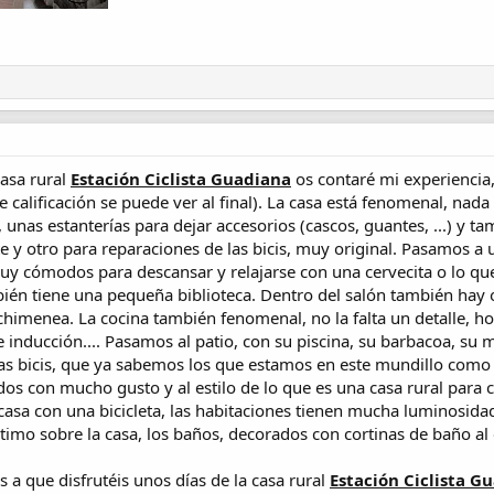
casa rural
Estación Ciclista Guadiana
os contaré mi experiencia
 calificación se puede ver al final). La casa está fenomenal, nad
s), unas estanterías para dejar accesorios (cascos, guantes, ...) y
 y otro para reparaciones de las bicis, muy original. Pasamos a 
y cómodos para descansar y relajarse con una cervecita o lo que 
bién tiene una pequeña biblioteca. Dentro del salón también hay o
himenea. La cocina también fenomenal, no la falta un detalle, h
de inducción.... Pasamos al patio, con su piscina, su barbacoa, su 
las bicis, que ya sabemos los que estamos en este mundillo como l
os con mucho gusto y al estilo de lo que es una casa rural para c
 casa con una bicicleta, las habitaciones tienen mucha luminosidad
timo sobre la casa, los baños, decorados con cortinas de baño al es
a que disfrutéis unos días de la casa rural
Estación Ciclista G