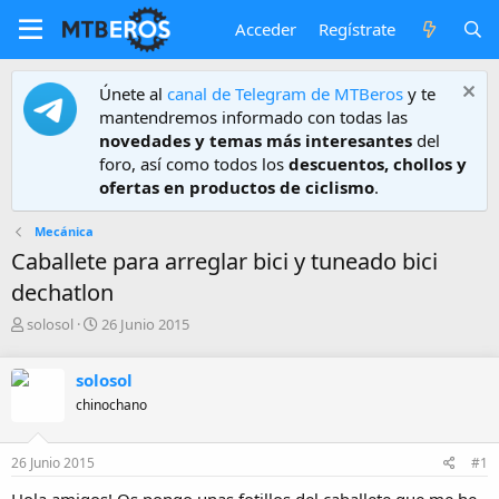
Acceder
Regístrate
Únete al
canal de Telegram de MTBeros
y te
mantendremos informado con todas las
novedades y temas más interesantes
del
foro, así como todos los
descuentos, chollos y
ofertas en productos de ciclismo
.
Mecánica
Caballete para arreglar bici y tuneado bici
dechatlon
A
F
solosol
26 Junio 2015
u
e
t
c
solosol
o
h
r
a
chinochano
d
e
26 Junio 2015
#1
i
n
Hola amigos! Os pongo unas fotillos del caballete que me he