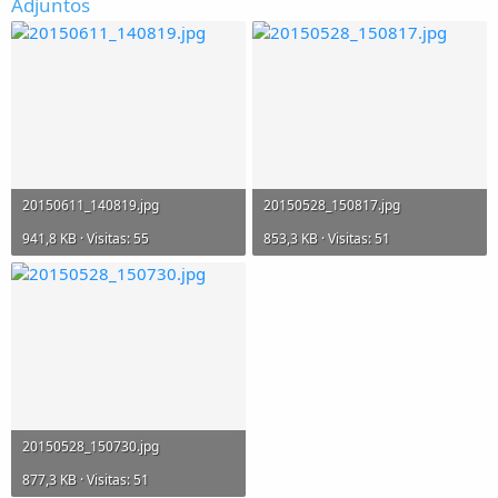
Adjuntos
20150611_140819.jpg
20150528_150817.jpg
941,8 KB · Visitas: 55
853,3 KB · Visitas: 51
20150528_150730.jpg
877,3 KB · Visitas: 51