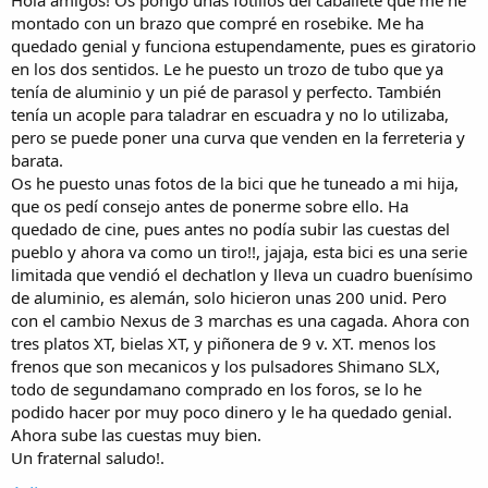
i
montado con un brazo que compré en rosebike. Me ha
c
i
quedado genial y funciona estupendamente, pues es giratorio
o
en los dos sentidos. Le he puesto un trozo de tubo que ya
tenía de aluminio y un pié de parasol y perfecto. También
tenía un acople para taladrar en escuadra y no lo utilizaba,
pero se puede poner una curva que venden en la ferreteria y
barata.
Os he puesto unas fotos de la bici que he tuneado a mi hija,
que os pedí consejo antes de ponerme sobre ello. Ha
quedado de cine, pues antes no podía subir las cuestas del
pueblo y ahora va como un tiro!!, jajaja, esta bici es una serie
limitada que vendió el dechatlon y lleva un cuadro buenísimo
de aluminio, es alemán, solo hicieron unas 200 unid. Pero
con el cambio Nexus de 3 marchas es una cagada. Ahora con
tres platos XT, bielas XT, y piñonera de 9 v. XT. menos los
frenos que son mecanicos y los pulsadores Shimano SLX,
todo de segundamano comprado en los foros, se lo he
podido hacer por muy poco dinero y le ha quedado genial.
Ahora sube las cuestas muy bien.
Un fraternal saludo!.