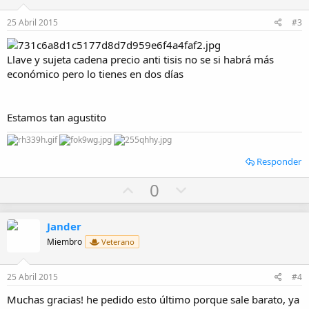
t
v
e
o
25 Abril 2015
#3
t
e
Llave y sujeta cadena precio anti tisis no se si habrá más
económico pero lo tienes en dos días
Estamos tan agustito
Responder
U
D
0
p
o
v
w
Jander
o
n
Miembro
Veterano
t
v
e
o
25 Abril 2015
#4
t
Muchas gracias! he pedido esto último porque sale barato, ya
e