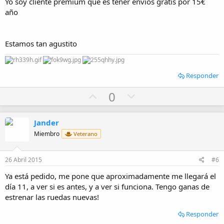
Yo soy cliente premium que es tener envíos gratis por 15€
año
Estamos tan agustito
Responder
U
D
0
p
o
v
w
Jander
o
n
Miembro
Veterano
t
v
e
o
26 Abril 2015
#6
t
Ya está pedido, me pone que aproximadamente me llegará el
e
día 11, a ver si es antes, y a ver si funciona. Tengo ganas de
estrenar las ruedas nuevas!
Responder