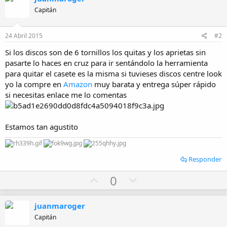
Capitán
24 Abril 2015
#2
Si los discos son de 6 tornillos los quitas y los aprietas sin
pasarte lo haces en cruz para ir sentándolo la herramienta
para quitar el casete es la misma si tuvieses discos centre look
yo la compre en
Amazon
muy barata y entrega súper rápido
si necesitas enlace me lo comentas
Estamos tan agustito
Responder
U
D
0
p
o
v
w
juanmaroger
o
n
Capitán