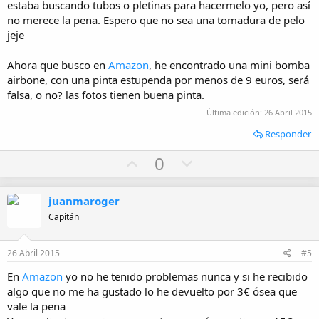
estaba buscando tubos o pletinas para hacermelo yo, pero así
no merece la pena. Espero que no sea una tomadura de pelo
jeje
Ahora que busco en
Amazon
, he encontrado una mini bomba
airbone, con una pinta estupenda por menos de 9 euros, será
falsa, o no? las fotos tienen buena pinta.
Última edición:
26 Abril 2015
Responder
U
D
0
p
o
v
w
juanmaroger
o
n
Capitán
t
v
e
o
26 Abril 2015
#5
t
En
Amazon
yo no he tenido problemas nunca y si he recibido
e
algo que no me ha gustado lo he devuelto por 3€ ósea que
vale la pena