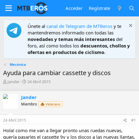
Acceder
Regístrate
Únete al
canal de Telegram de MTBeros
y te
mantendremos informado con todas las
novedades y temas más interesantes
del
foro, así como todos los
descuentos, chollos y
ofertas en productos de ciclismo
.
Mecánica
Ayuda para cambiar cassette y discos
A
F
Jander
24 Abril 2015
u
e
t
c
Jander
o
h
r
a
Miembro
Veterano
d
e
24 Abril 2015
#1
i
n
Hola! como me van a llegar pronto unas ruedas nuevas,
i
quería pasarles el cassette 9v y los discos a las nuevas llantas,
c