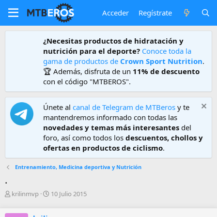
Acceder
Regístrate
¿Necesitas productos de hidratación y
nutrición para el deporte?
Conoce toda la
gama de productos de
Crown Sport Nutrition
.
🏆 Además, disfruta de un
11% de descuento
con el código "MTBEROS".
Únete al
canal de Telegram de MTBeros
y te
mantendremos informado con todas las
novedades y temas más interesantes
del
foro, así como todos los
descuentos, chollos y
ofertas en productos de ciclismo
.
Entrenamiento, Medicina deportiva y Nutrición
.
A
F
krilinmvp
10 Julio 2015
u
e
t
c