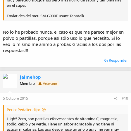
Muy parecido al Aquarius pero más flojillo de sabor y también hay
en el super.
Enviat des del meu SM-G900F usant Tapatalk
No lo he probado nunca, el caso es que me parece mejor en
polvo o pastillas, porque así sólo uso lo que necesito. Si lo
veo lo mismo me animo a probar. Gracias a los dos por las
respuestas!!!
Responder
jaimebop
Miembro
Veterano
5 Octubre 2015
#10
PericoPedalier dijo:
High5 Zero, son pastillas efervescentes de vitamina C, magnesio,
sodio, calcio y te verde. Tiene un sabor agradable y no tiene ni
azúcar ni calorías. Las uso desde hace un año o así y me van muy