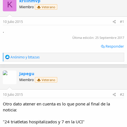
krilinmvp
o
h
K
r
a
Miembro
Veterano
d
e
10 Julio 2015
#1
i
n
.
i
c
Última edición:
25 Septiembre 2017
i
Responder
o
R
Anónimo
y
bttazas
e
a
c
Japegu
c
i
Miembro
Veterano
o
n
e
10 Julio 2015
#2
s
:
Otro dato atener en cuenta es lo que pone al final de la
noticia:
"24 triatletas hospitalizados y 7 en la UCI"