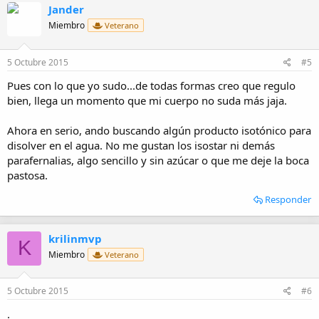
Jander
c
i
Miembro
Veterano
o
n
e
5 Octubre 2015
#5
s
:
Pues con lo que yo sudo...de todas formas creo que regulo
bien, llega un momento que mi cuerpo no suda más jaja.
Ahora en serio, ando buscando algún producto isotónico para
disolver en el agua. No me gustan los isostar ni demás
parafernalias, algo sencillo y sin azúcar o que me deje la boca
pastosa.
Responder
krilinmvp
K
Miembro
Veterano
5 Octubre 2015
#6
.