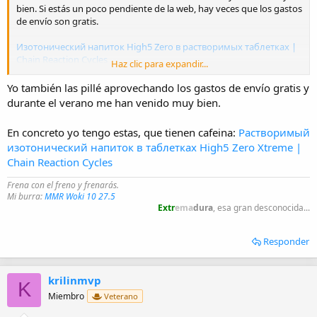
bien. Si estás un poco pendiente de la web, hay veces que los gastos
de envío son gratis.
Изотонический напиток High5 Zero в растворимых таблетках |
Chain Reaction Cycles
Haz clic para expandir...
¿ y porqué salé en ruso el enlace?:boquiabierto:
Yo también las pillé aprovechando los gastos de envío gratis y
durante el verano me han venido muy bien.
En concreto yo tengo estas, que tienen cafeina:
Растворимый
изотонический напиток в таблетках High5 Zero Xtreme |
Chain Reaction Cycles
Frena con el freno y frenarás.
Mi burra:
MMR Woki 10 27.5
Extr
ema
dura
, esa gran desconocida...
Responder
krilinmvp
K
Miembro
Veterano