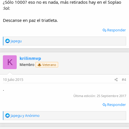
¿Sólo 1000? eso no es nada, más retirados hay en el Soplao
:lol:
Descanse en paz el triatleta.
Responder
R
Japegu
e
a
c
krilinmvp
c
K
i
Miembro
Veterano
o
n
e
10 Julio 2015
#4
s
:
.
Última edición:
25 Septiembre 2017
Responder
R
Japegu
y
Anónimo
e
a
c