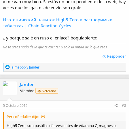
y me van muy bien. Si estás un poco pendiente de la web, hay
veces que los gastos de envío son gratis.
Изотонический напиток High5 Zero в растворимых
таблетках | Chain Reaction Cycles
¿ y porqué salé en ruso el enlace?:boquiabierto:
No te creas nada de lo que te cuenten y solo la mitad de lo que veas.
Responder
R
jaimebop
y
Jander
e
a
c
Jander
c
i
Miembro
Veterano
o
n
e
5 Octubre 2015
#8
s
:
PericoPedalier dijo:
High5 Zero, son pastillas efervescentes de vitamina C, magnesio,