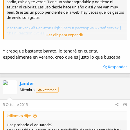
sodio, calcio y te verde. Tiene un sabor agradable y no tiene ni
azúcar ni calorías. Las uso desde hace un año o así y me van muy
bien. Si estás un poco pendiente de la web, hay veces que los gastos
de envío son gratis.
Изотонический напиток High5 Zero в растворимых таблетках |
Chain Reaction Cycles
Haz clic para expandir...
¿ y porqué salé en ruso el enlace?:boquiabierto:
Y creoq ue bastante barato, lo tendré en cuenta,
especialmente en verano, creo que es justo lo que buscaba.
Responder
Jander
Miembro
Veterano
5 Octubre 2015
#9
krilinmvp dijo:
Has probado el Aquarade?