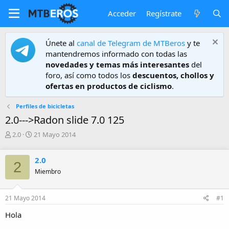
Acceder
Regístrate
Únete al
canal de Telegram de MTBeros
y te
mantendremos informado con todas las
novedades y temas más interesantes
del
foro, así como todos los
descuentos, chollos y
ofertas en productos de ciclismo
.
Perfiles de bicicletas
2.0--->Radon slide 7.0 125
A
F
2.0
21 Mayo 2014
u
e
t
c
2.0
o
h
2
r
a
Miembro
d
e
21 Mayo 2014
#1
i
n
Hola
i
c