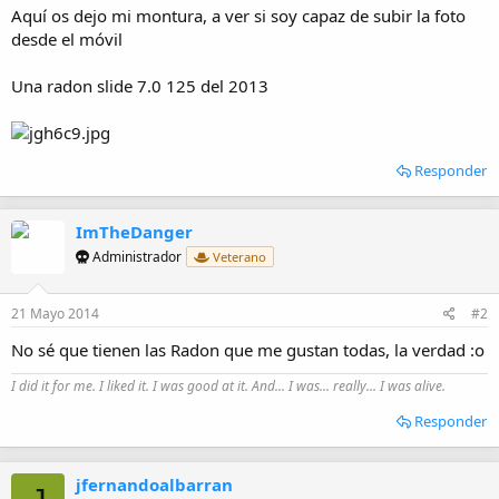
i
Aquí os dejo mi montura, a ver si soy capaz de subir la foto
o
desde el móvil
Una radon slide 7.0 125 del 2013
Responder
ImTheDanger
Administrador
Veterano
21 Mayo 2014
#2
No sé que tienen las Radon que me gustan todas, la verdad :o
I did it for me. I liked it. I was good at it. And... I was... really... I was alive.
Responder
jfernandoalbarran