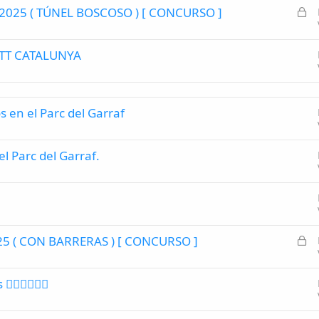
d
C
 2025 ( TÚNEL BOSCOSO ) [ CONCURSO ]
r
u
o
e
a
e
r
d
s
BTT CATALUNYA
r
o
t
a
a
d
o
 en el Parc del Garraf
l Parc del Garraf.
C
025 ( CON BARRERAS ) [ CONCURSO ]
e
r
‍♂️🚴🏽‍♀️
r
a
d