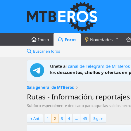
Inicio
Foros
Novedades
Buscar en foros
Únete al
canal de Telegram de MTBeros
los
descuentos, chollos y ofertas en 
Sala general de MTBeros
Rutas - Información, reportajes
Subforo especialmente dedicado para aquellas salidas hecha
Ant.
1
2
3
4
…
45
Sig.