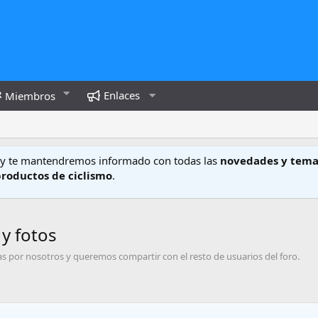
Enlaces
Miembros
y te mantendremos informado con todas las
novedades y tema
productos de ciclismo
.
 y fotos
s por nosotros y queremos compartir con el resto de usuarios del foro.