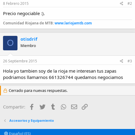
8 Febrero 2015
#2
Precio negociable :).
Comunidad Riojana de MTB:
www.lariojamtb.com
otisdrif
O
Miembro
26 Septiembre 2015
#3
Hola yo tambien soy de la rioja me interesan tus zapas
podriamos llamarnos 661326744 quedamos negociamos
Cerrado para nuevas respuestas.
Facebook
Twitter
Tumblr
WhatsApp
Email
Enlace
Compartir:
Accesorios y Equipamiento
Español (ES)