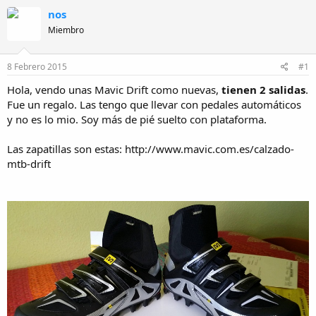
r
a
nos
d
e
Miembro
i
n
i
8 Febrero 2015
#1
c
Hola, vendo unas Mavic Drift como nuevas,
tienen 2 salidas
.
i
o
Fue un regalo. Las tengo que llevar con pedales automáticos
y no es lo mio. Soy más de pié suelto con plataforma.
Las zapatillas son estas: http://www.mavic.com.es/calzado-
mtb-drift