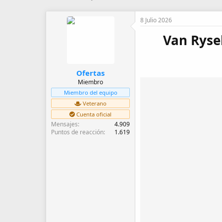
u
e
t
c
8 Julio 2026
o
h
r
a
Van Ryse
d
e
i
n
Ofertas
i
Miembro
c
Miembro del equipo
i
o
Veterano
Cuenta oficial
Mensajes
4.909
Puntos de reacción
1.619