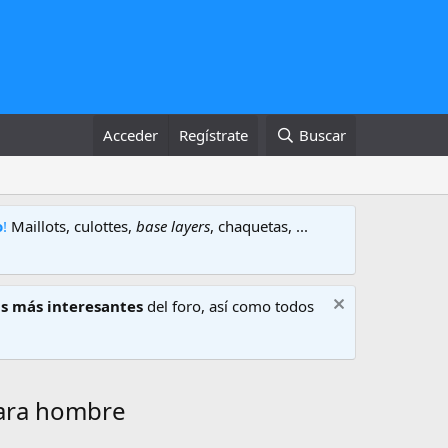
Acceder
Regístrate
Buscar
o
!
Maillots, culottes,
base layers
, chaquetas, ...
s más interesantes
del foro, así como todos
para hombre