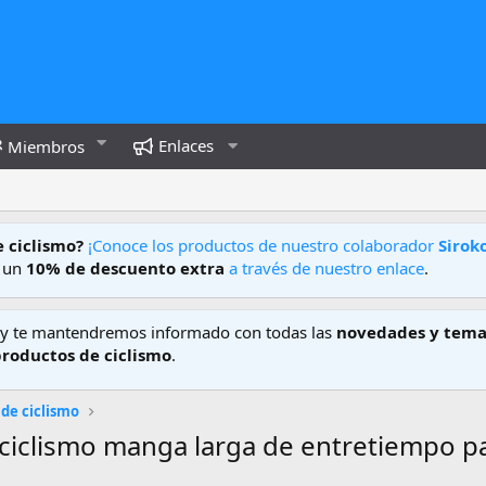
Enlaces
Miembros
e ciclismo?
¡Conoce los productos de nuestro colaborador
Sirok
e un
10% de descuento extra
a través de nuestro enlace
.
y te mantendremos informado con todas las
novedades y tema
productos de ciclismo
.
 de ciclismo
 ciclismo manga larga de entretiempo 