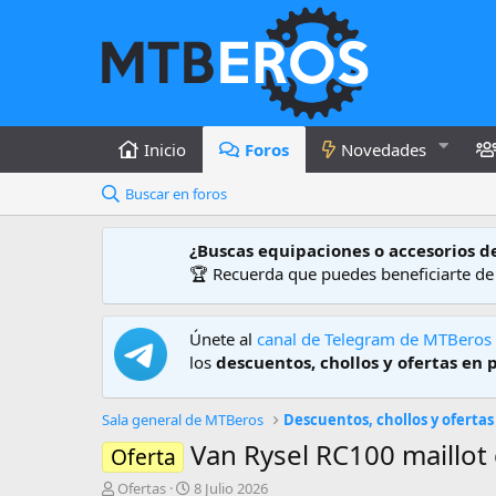
Inicio
Foros
Novedades
Buscar en foros
¿Buscas equipaciones o accesorios d
🏆 Recuerda que puedes beneficiarte d
Únete al
canal de Telegram de MTBeros
los
descuentos, chollos y ofertas en 
Sala general de MTBeros
Descuentos, chollos y ofertas
Van Rysel RC100 maillot
Oferta
A
F
Ofertas
8 Julio 2026