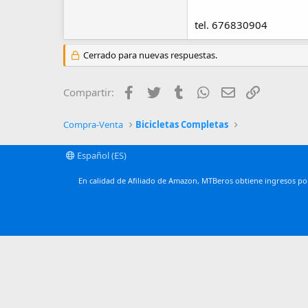
tel. 676830904
Cerrado para nuevas respuestas.
Facebook
Twitter
Tumblr
WhatsApp
Email
Enlace
Compartir:
Compra-Venta
Bicicletas Completas
Español (ES)
En calidad de Afiliado de Amazon, MTBeros obtiene ingresos por 