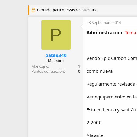
u
e
t
c
Cerrado para nuevas respuestas.
o
h
r
a
23 Septiembre 2014
d
P
e
Administración:
Tema 
i
n
i
c
pablo340
i
Vendo Epic Carbon Comp
Miembro
o
Mensajes
1
como nueva
Puntos de reacción
0
Regularmente revisada e
Ver equipamiento: en l
Está en tienda y saldrá 
2.200€
Alicante