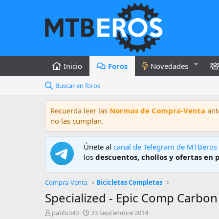
Inicio
Foros
Novedades
Buscar en foros
Recuerda leer las
Normas de Compra-Venta
ante
no las cumplan.
Únete al
canal de Telegram de MTBeros
los
descuentos, chollos y ofertas en 
Compra-Venta
Bicicletas Completas
Specialized - Epic Comp Carbon -
A
F
pablo340
23 Septiembre 2014