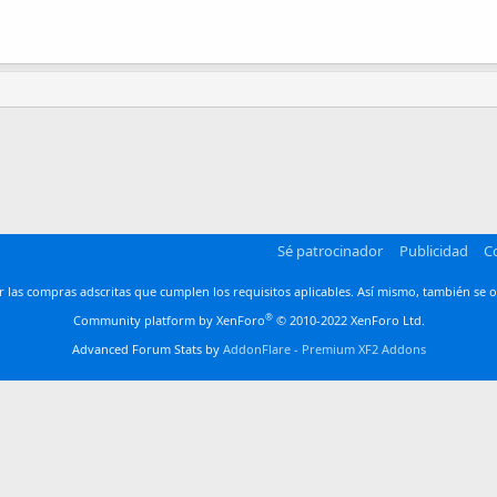
Sé patrocinador
Publicidad
C
las compras adscritas que cumplen los requisitos aplicables. Así mismo, también se o
®
Community platform by XenForo
© 2010-2022 XenForo Ltd.
Advanced Forum Stats by
AddonFlare - Premium XF2 Addons