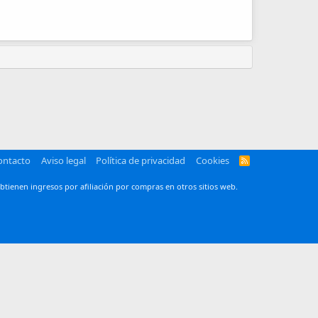
ontacto
Aviso legal
Política de privacidad
Cookies
R
S
S
btienen ingresos por afiliación por compras en otros sitios web.