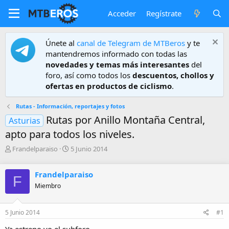
Acceder
Regístrate
Únete al
canal de Telegram de MTBeros
y te
mantendremos informado con todas las
novedades y temas más interesantes
del
foro, así como todos los
descuentos, chollos y
ofertas en productos de ciclismo
.
Rutas - Información, reportajes y fotos
Rutas por Anillo Montaña Central,
Asturias
apto para todos los niveles.
A
F
Frandelparaiso
5 Junio 2014
u
e
t
c
Frandelparaiso
o
h
F
r
a
Miembro
d
e
5 Junio 2014
#1
i
n
Ya estreno yo el subforo.