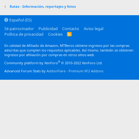
Verdana
Rutas - Información, reportajes y fotos
Español (ES)
Sé patrocinador
Publicidad
Contacto
Aviso legal
Política de privacidad
Cookies
R
S
S
En calidad de Afiliado de Amazon, MTBeros obtiene ingresos por las compras
adscritas que cumplen los requisitos aplicables. Así mismo, también se obtienen
ingresos por afiliación por compras en otros sitios web.
®
Community platform by XenForo
© 2010-2022 XenForo Ltd.
Advanced Forum Stats by
AddonFlare - Premium XF2 Addons