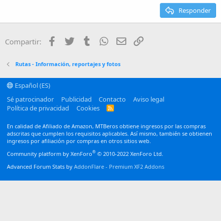
15
Georgia
Justify text
Responder
Heading 3
18
Tahoma
22
Times New Roman
Facebook
Twitter
Tumblr
WhatsApp
Email
Enlace
Compartir:
26
Trebuchet MS
Verdana
Rutas - Información, reportajes y fotos
Español (ES)
Sé patrocinador
Publicidad
Contacto
Aviso legal
Política de privacidad
Cookies
R
S
S
En calidad de Afiliado de Amazon, MTBeros obtiene ingresos por las compras
adscritas que cumplen los requisitos aplicables. Así mismo, también se obtienen
ingresos por afiliación por compras en otros sitios web.
®
Community platform by XenForo
© 2010-2022 XenForo Ltd.
Advanced Forum Stats by
AddonFlare - Premium XF2 Addons