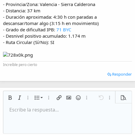
- Provincia/Zona: Valencia - Sierra Calderona
- Distancia: 37 km
- Duración aproximada: 4:30 h con paradas a
descansar/tomar algo (3:15 h en movimiento)
- Grado de dificultad IPB:
71 BYC
- Desnivel positivo acumulado: 1.174 m
- Ruta Circular (Sí/No): SI
Increíble pero cierto
Responder
Lista numerada
Negrita
Cursiva
Más opciones…
Lista
Más opciones…
Insertar enlace
Insertar imagen
Emoticonos
Más opciones…
Deshacer
Más opciones
Vista p
Lista desordenada
Escribe la respuesta...
Alineación izquierda
9
Normal
Guardar borrador
Arial
Tamaño del texto
Alineamiento
Citar
Rehacer
Multimedia
Cambiar a código BB
Color de texto
Paragraph format
Insert table
Eliminar formato
Fuente
Insert horizontal line
Borradores
Tachado
Spoiler
Subrayado
Código
Código en línea
Inline spoiler
Aumentar sangría
10
Eliminar borrador
Alineación centrada
Heading 1
Book Antiqua
Disminuir sangría
12
Courier New
Alineación derecha
Heading 2