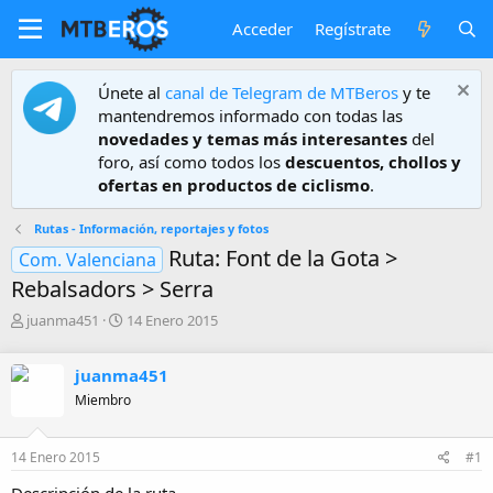
Acceder
Regístrate
Únete al
canal de Telegram de MTBeros
y te
mantendremos informado con todas las
novedades y temas más interesantes
del
foro, así como todos los
descuentos, chollos y
ofertas en productos de ciclismo
.
Rutas - Información, reportajes y fotos
Ruta: Font de la Gota >
Com. Valenciana
Rebalsadors > Serra
A
F
juanma451
14 Enero 2015
u
e
t
c
juanma451
o
h
r
a
Miembro
d
e
14 Enero 2015
#1
i
n
Descripción de la ruta