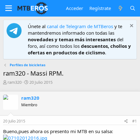
Acceder
Regístrate
Únete al
canal de Telegram de MTBeros
y te
mantendremos informado con todas las
novedades y temas más interesantes
del
foro, así como todos los
descuentos, chollos y
ofertas en productos de ciclismo
.
Perfiles de bicicletas
ram320 - Massi RPM.
A
F
ram320
20 Julio 2015
u
e
t
c
ram320
o
h
r
a
Miembro
d
e
20 Julio 2015
#1
i
n
Bueno,pues ahora os presento mi MTB en su salsa:
i
c