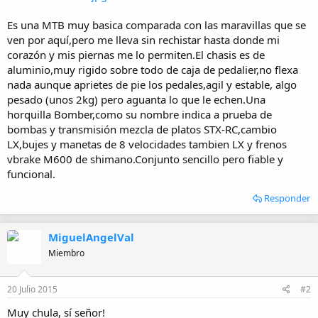
i
o
Es una MTB muy basica comparada con las maravillas que se
ven por aquí,pero me lleva sin rechistar hasta donde mi
corazón y mis piernas me lo permiten.El chasis es de
aluminio,muy rigido sobre todo de caja de pedalier,no flexa
nada aunque aprietes de pie los pedales,agil y estable, algo
pesado (unos 2kg) pero aguanta lo que le echen.Una
horquilla Bomber,como su nombre indica a prueba de
bombas y transmisión mezcla de platos STX-RC,cambio
LX,bujes y manetas de 8 velocidades tambien LX y frenos
vbrake M600 de shimano.Conjunto sencillo pero fiable y
funcional.
Responder
MiguelAngelVal
Miembro
20 Julio 2015
#2
Muy chula, sí señor!