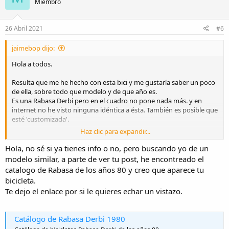
i
Miembro
o
n
e
26 Abril 2021
#6
s
:
jaimebop dijo:
Hola a todos.
Resulta que me he hecho con esta bici y me gustaría saber un poco
de ella, sobre todo que modelo y de que año es.
Es una Rabasa Derbi pero en el cuadro no pone nada más. y en
internet no he visto ninguna idéntica a ésta. También es posible que
esté 'customizada'.
Haz clic para expandir...
Dejo algunas fotos:
Hola, no sé si ya tienes info o no, pero buscando yo de un
modelo similar, a parte de ver tu post, he encontreado el
catalogo de Rabasa de los años 80 y creo que aparece tu
bicicleta.
Te dejo el enlace por si le quieres echar un vistazo.
Catálogo de Rabasa Derbi 1980