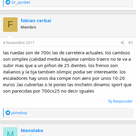
R
Sir_sproket
e
a
c
fabian cerbai
c
F
i
Miembro
o
n
e
4 Noviembre 2017
#5
s
:
las ruedas son de 700c las de carretera actuales. los cambios
son simplex (calidad media baja)ese cambio traero no te va a
subir mas que a un piñon de 25 dientes. los frenos son
italianos y la tija tambien olimpic podia ser interesante. los
escaladores hay unos dia compe non aero por unos 10-20
euros .las cubiertas o le pones las michelin dinamic sport que
son parecidas por 700cx25 no decir iguales
Responder
R
jaimebop
e
a
c
Manolako
c
M