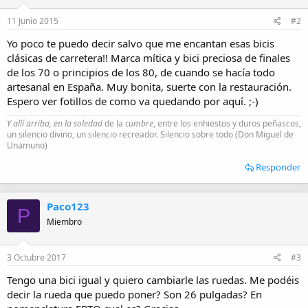
n
e
11 Junio 2015
#2
s
:
Yo poco te puedo decir salvo que me encantan esas bicis
clásicas de carretera!! Marca mítica y bici preciosa de finales
de los 70 o principios de los 80, de cuando se hacía todo
artesanal en España. Muy bonita, suerte con la restauración.
Espero ver fotillos de como va quedando por aquí. ;-)
Y allí arriba, en la soledad
de la
cumbre
, entre los enhiestos y duros peñascos,
un silencio divino, un silencio recreador. Silencio sobre todo (Don Miguel de
Unamuno)
Responder
Paco123
P
Miembro
3 Octubre 2017
#3
Tengo una bici igual y quiero cambiarle las ruedas. Me podéis
decir la rueda que puedo poner? Son 26 pulgadas? En