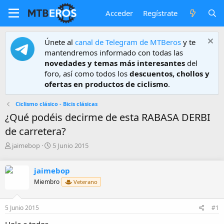
Acceder
Regístrate
Únete al
canal de Telegram de MTBeros
y te
mantendremos informado con todas las
novedades y temas más interesantes
del
foro, así como todos los
descuentos, chollos y
ofertas en productos de ciclismo
.
Ciclismo clásico - Bicis clásicas
¿Qué podéis decirme de esta RABASA DERBI
de carretera?
A
F
jaimebop
5 Junio 2015
u
e
t
c
jaimebop
o
h
r
a
Miembro
Veterano
d
e
5 Junio 2015
#1
i
n
Hola a todos.