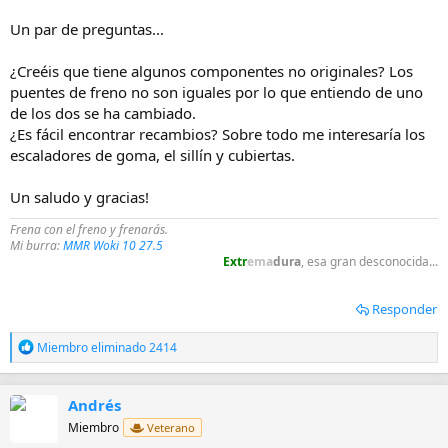
Un par de preguntas...
¿Creéis que tiene algunos componentes no originales? Los
puentes de freno no son iguales por lo que entiendo de uno
de los dos se ha cambiado.
¿Es fácil encontrar recambios? Sobre todo me interesaría los
escaladores de goma, el sillín y cubiertas.
Un saludo y gracias!
Frena con el freno y frenarás.
Mi burra:
MMR Woki 10 27.5
Extr
ema
dura
, esa gran desconocida...
Responder
R
Miembro eliminado 2414
e
a
c
Andrés
c
i
Miembro
Veterano
o