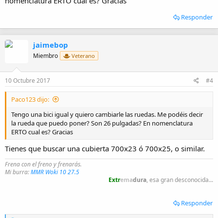
nomenclatura ERTO cual es? Gracias
Responder
jaimebop
Miembro
Veterano
10 Octubre 2017
#4
Paco123 dijo:
Tengo una bici igual y quiero cambiarle las ruedas. Me podéis decir
la rueda que puedo poner? Son 26 pulgadas? En nomenclatura
ERTO cual es? Gracias
Tienes que buscar una cubierta 700x23 ó 700x25, o similar.
Frena con el freno y frenarás.
Mi burra:
MMR Woki 10 27.5
Extr
ema
dura
, esa gran desconocida...
Responder