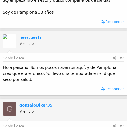
i
c
i
Soy de Pamplona 33 años.
o
Responder
newtberti
Miembro
17 Abril 2024
#2
Hola paisano! Somos pocos navarros aquí, y de Pamplona
creo que era el unico. Yo llevo una temporada en el dique
seco por salud.
Responder
gonzaloBiker35
G
Miembro
17 Abril 2024
#3