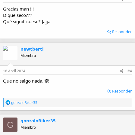
Gracias man !!!
Dique seco???
Qué significa.eso? Jajja
Responder
newtberti
Miembro
18 Abril 2024
#4
Que no salgo nada. 🙈
Responder
R
gonzaloBiker35
e
a
c
gonzaloBiker35
c
G
i
Miembro
o