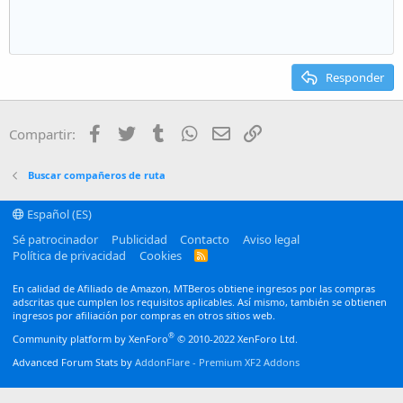
Aumentar sangría
10
Eliminar borrador
Alineación centrada
Heading 1
Book Antiqua
Disminuir sangría
12
Courier New
Alineación derecha
Heading 2
15
Georgia
Justify text
Responder
Heading 3
18
Tahoma
22
Times New Roman
Facebook
Twitter
Tumblr
WhatsApp
Email
Enlace
Compartir:
26
Trebuchet MS
Verdana
Buscar compañeros de ruta
Español (ES)
Sé patrocinador
Publicidad
Contacto
Aviso legal
Política de privacidad
Cookies
R
S
S
En calidad de Afiliado de Amazon, MTBeros obtiene ingresos por las compras
adscritas que cumplen los requisitos aplicables. Así mismo, también se obtienen
ingresos por afiliación por compras en otros sitios web.
®
Community platform by XenForo
© 2010-2022 XenForo Ltd.
Advanced Forum Stats by
AddonFlare - Premium XF2 Addons