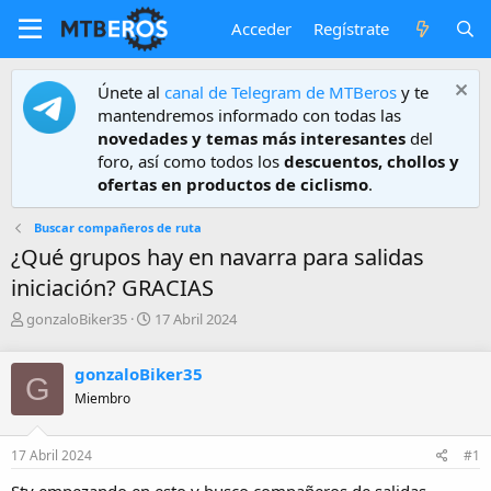
Acceder
Regístrate
Únete al
canal de Telegram de MTBeros
y te
mantendremos informado con todas las
novedades y temas más interesantes
del
foro, así como todos los
descuentos, chollos y
ofertas en productos de ciclismo
.
Buscar compañeros de ruta
¿Qué grupos hay en navarra para salidas
iniciación? GRACIAS
A
F
gonzaloBiker35
17 Abril 2024
u
e
t
c
gonzaloBiker35
o
h
G
r
a
Miembro
d
e
17 Abril 2024
#1
i
n
Sty empezando en esto y busco compañeros de salidas.