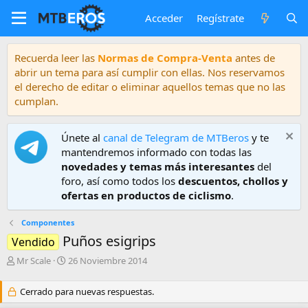
Acceder
Regístrate
Recuerda leer las
Normas de Compra-Venta
antes de
abrir un tema para así cumplir con ellas. Nos reservamos
el derecho de editar o eliminar aquellos temas que no las
cumplan.
Únete al
canal de Telegram de MTBeros
y te
mantendremos informado con todas las
novedades y temas más interesantes
del
foro, así como todos los
descuentos, chollos y
ofertas en productos de ciclismo
.
Componentes
Puños esigrips
Vendido
A
F
Mr Scale
26 Noviembre 2014
u
e
t
c
Cerrado para nuevas respuestas.
o
h