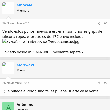
r
a
Mr Scale
d
e
Miembro
i
n
i
26 Noviembre 2014
#1
c
Vendo estos puños nuevos a estrenar, son unos esigrips de
i
o
silicona rojos, el precio es de 17€ envio incluido
Enviado desde mi SM-N9005 mediante Tapatalk
Moriwaki
Miembro
26 Noviembre 2014
#2
Que putada el color, sino te les pillaba, suerte en la venta.
Anónimo
A
Invitado