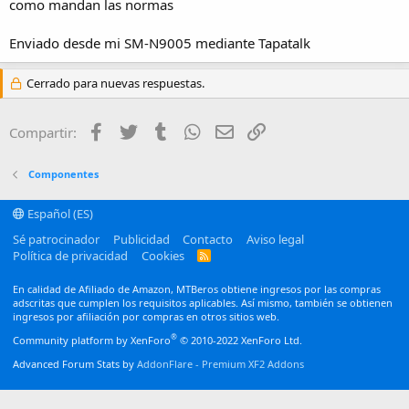
como mandan las normas
Enviado desde mi SM-N9005 mediante Tapatalk
Cerrado para nuevas respuestas.
Facebook
Twitter
Tumblr
WhatsApp
Email
Enlace
Compartir:
Componentes
Español (ES)
Sé patrocinador
Publicidad
Contacto
Aviso legal
Política de privacidad
Cookies
R
S
S
En calidad de Afiliado de Amazon, MTBeros obtiene ingresos por las compras
adscritas que cumplen los requisitos aplicables. Así mismo, también se obtienen
ingresos por afiliación por compras en otros sitios web.
®
Community platform by XenForo
© 2010-2022 XenForo Ltd.
Advanced Forum Stats by
AddonFlare - Premium XF2 Addons