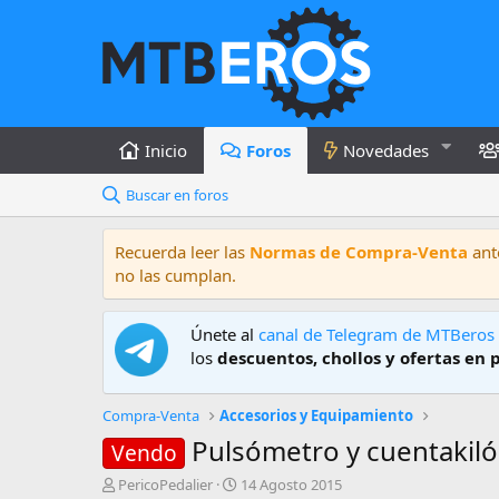
Inicio
Foros
Novedades
Buscar en foros
Recuerda leer las
Normas de Compra-Venta
ante
no las cumplan.
Únete al
canal de Telegram de MTBeros
los
descuentos, chollos y ofertas en 
Compra-Venta
Accesorios y Equipamiento
Pulsómetro y cuentakil
Vendo
A
F
PericoPedalier
14 Agosto 2015