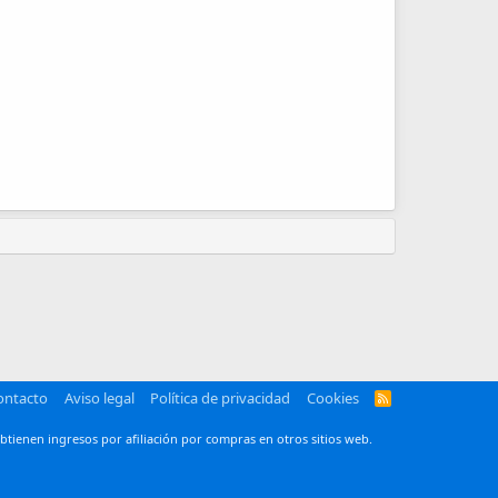
ontacto
Aviso legal
Política de privacidad
Cookies
R
S
S
btienen ingresos por afiliación por compras en otros sitios web.