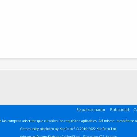
Sé patrocinador
Publicidad
C
las compras adscritas que cumplen los requisitos aplicables. Así mismo, también se o
®
Community platform by XenForo
© 2010-2022 XenForo Ltd.
Advanced Forum Stats by
AddonFlare - Premium XF2 Addons