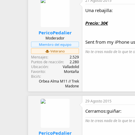
21 Agosto 2015
Una rebajilla:
Precio: 30€
PericoPedalier
Moderador
Sent from my iPhone us
Miembro del equipo
Veterano
No te creas nada de lo que te c
Mensajes
2.529
Puntos de reacción
2.280
Ubicación
Valladolid
Favorito
Montaña
Bici/s
Orbea Alma M11 // Trek
Madone
29 Agosto 2015
Cerramos:guiñar:
No te creas nada de lo que te c
PericoPedalier