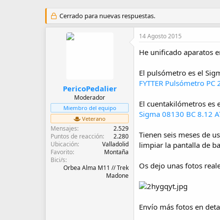
u
e
t
c
Cerrado para nuevas respuestas.
o
h
r
a
14 Agosto 2015
d
e
He unificado aparatos en
i
n
El pulsómetro es el Sig
i
c
FYTTER Pulsómetro PC 25
PericoPedalier
i
Moderador
o
El cuentakilómetros es 
Miembro del equipo
Sigma 08130 BC 8.12 ATS
Veterano
Mensajes
2.529
Tienen seis meses de uso
Puntos de reacción
2.280
Ubicación
Valladolid
limpiar la pantalla de b
Favorito
Montaña
Bici/s
Os dejo unas fotos reale
Orbea Alma M11 // Trek
Madone
Envío más fotos en detal