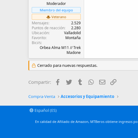
Moderador
Miembro del equipo
Veterano
Mensajes
2.529
Puntos de reacción
2.280
Ubicación
Valladolid
Favorito
Montaña
Bici/s
Orbea Alma M11 // Trek
Madone
Cerrado para nuevas respuestas.
Facebook
Twitter
Tumblr
WhatsApp
Email
Enlace
Compartir:
Compra-Venta
Accesorios y Equipamiento
Español (ES)
En calidad de Afiliado de Amazon, MTBeros obtiene ingresos por 