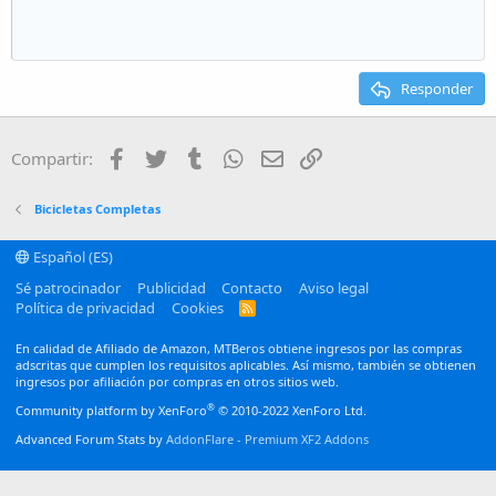
Aumentar sangría
10
Eliminar borrador
Alineación centrada
Heading 1
Book Antiqua
:
Disminuir sangría
12
Courier New
Alineación derecha
Heading 2
15
Georgia
Justify text
Responder
Heading 3
18
Tahoma
22
Times New Roman
Facebook
Twitter
Tumblr
WhatsApp
Email
Enlace
Compartir:
26
Trebuchet MS
Verdana
Bicicletas Completas
Español (ES)
Sé patrocinador
Publicidad
Contacto
Aviso legal
Política de privacidad
Cookies
R
S
S
En calidad de Afiliado de Amazon, MTBeros obtiene ingresos por las compras
adscritas que cumplen los requisitos aplicables. Así mismo, también se obtienen
ingresos por afiliación por compras en otros sitios web.
®
Community platform by XenForo
© 2010-2022 XenForo Ltd.
Advanced Forum Stats by
AddonFlare - Premium XF2 Addons