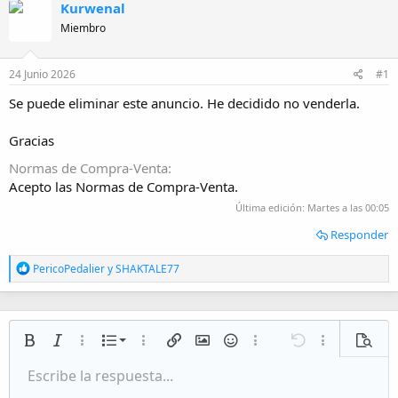
Kurwenal
o
h
r
a
Miembro
d
e
24 Junio 2026
#1
i
n
Se puede eliminar este anuncio. He decidido no venderla.
i
c
i
Gracias
o
Normas de Compra-Venta
Acepto las Normas de Compra-Venta.
Última edición:
Martes a las 00:05
Responder
R
PericoPedalier
y
SHAKTALE77
e
a
c
c
i
Lista numerada
Negrita
Cursiva
Más opciones…
Lista
Más opciones…
Insertar enlace
Insertar imagen
Emoticonos
Más opciones…
Deshacer
Más opciones
Vista p
o
n
Lista desordenada
Escribe la respuesta...
Alineación izquierda
9
Normal
Guardar borrador
Arial
Tamaño del texto
Alineamiento
Citar
Rehacer
Multimedia
Cambiar a código BB
Color de texto
Paragraph format
Insert table
Eliminar formato
Fuente
Insert horizontal line
Borradores
Tachado
Spoiler
Subrayado
Código
Código en línea
Inline spoiler
e
s