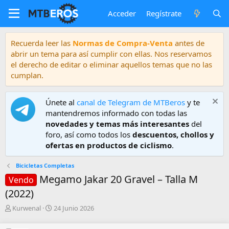
Acceder
Regístrate
Recuerda leer las
Normas de Compra-Venta
antes de
abrir un tema para así cumplir con ellas. Nos reservamos
el derecho de editar o eliminar aquellos temas que no las
cumplan.
Únete al
canal de Telegram de MTBeros
y te
mantendremos informado con todas las
novedades y temas más interesantes
del
foro, así como todos los
descuentos, chollos y
ofertas en productos de ciclismo
.
Bicicletas Completas
Megamo Jakar 20 Gravel – Talla M
Vendo
(2022)
A
F
Kurwenal
24 Junio 2026
u
e
t
c