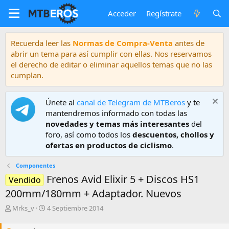
Acceder
Regístrate
Recuerda leer las
Normas de Compra-Venta
antes de
abrir un tema para así cumplir con ellas. Nos reservamos
el derecho de editar o eliminar aquellos temas que no las
cumplan.
Únete al
canal de Telegram de MTBeros
y te
mantendremos informado con todas las
novedades y temas más interesantes
del
foro, así como todos los
descuentos, chollos y
ofertas en productos de ciclismo
.
Componentes
Frenos Avid Elixir 5 + Discos HS1
Vendido
200mm/180mm + Adaptador. Nuevos
A
F
Mrks_v
4 Septiembre 2014
u
e
t
c