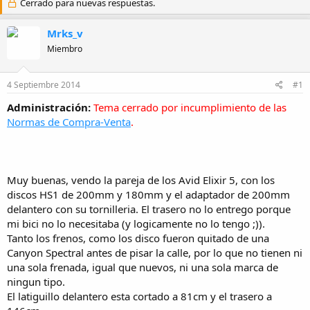
Cerrado para nuevas respuestas.
o
h
r
a
Mrks_v
d
e
Miembro
i
n
i
4 Septiembre 2014
#1
c
Administración:
Tema cerrado por incumplimiento de las
i
o
Normas de Compra-Venta
.
Muy buenas, vendo la pareja de los Avid Elixir 5, con los
discos HS1 de 200mm y 180mm y el adaptador de 200mm
delantero con su tornilleria. El trasero no lo entrego porque
mi bici no lo necesitaba (y logicamente no lo tengo ;)).
Tanto los frenos, como los disco fueron quitado de una
Canyon Spectral antes de pisar la calle, por lo que no tienen ni
una sola frenada, igual que nuevos, ni una sola marca de
ningun tipo.
El latiguillo delantero esta cortado a 81cm y el trasero a