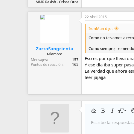
MMR Rakish - Orbea Orca
22 Abril 2015
IronMan dijo:
Como no te vamos a recono
ZarzaSangrienta
Como siempre, tremendo 
Miembro
Eso es por que lleva una 
Mensajes
157
Y ese día iba super pas
Puntos de reacción
165
La verdad que ahora eso
leer jajajja
9
Eliminar formato
Negrita
Cursiva
Tamaño 
Co
10
Escribe la respuesta..
Arial
Fuente
Insert horizontal line
Spoiler
Tachado
Código
Subrayado
Código 
In
12
Book Antiqua