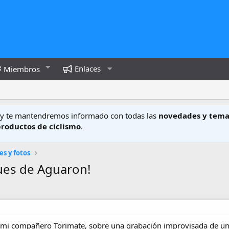
Enlaces
Miembros
y te mantendremos informado con todas las
novedades y tema
productos de ciclismo
.
es y fotos
ues de Aguaron!
e mi compañero Torimate, sobre una grabación improvisada de un