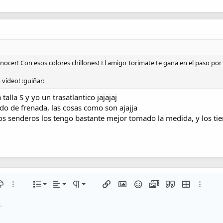
cer! Con esos colores chillones! El amigo Torimate te gana en el paso por c
vídeo! :guiñar:
talla S y yo un trasatlantico jajajaj
ado de frenada, las cosas como son ajajja
s senderos los tengo bastante mejor tomado la medida, y los ti
Alineación izquierda
Normal
Lista numerada
del texto
lor de texto
Más opciones…
Lista
Alineamiento
Paragraph format
Insertar enlace
Insertar imagen
Emoticonos
Multimedia
Citar
Insert table
Más opc
Alineación centrada
Heading 1
Lista desordenada
.
en línea
line spoiler
Alineación derecha
Aumentar sangría