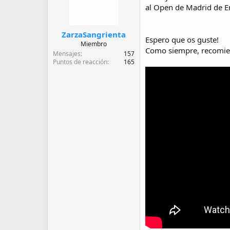
d
al Open de Madrid de E
e
i
n
ZarzaSangrienta
i
Espero que os guste!
Miembro
c
Como siempre, recomie
Mensajes
157
i
Puntos de reacción
165
o