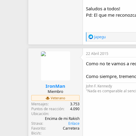
Saludos a todos!
Pd: El que me reconozca
R
Japegu
e
a
c
22 Abril 2015
c
i
Como no te vamos a reco
o
n
e
Como siempre, tremendo
s
:
IronMan
John F. Kennedy
"Nada es comparable al sencil
Miembro
Veterano
Mensajes
3.753
Puntos de reacción
4.090
Ubicación
Encima de mi Rakish
Strava
Enlace
Favorito
Carretera
Bici/s