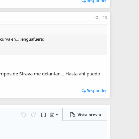
Responder
#3
urva eh... :lenguafuera:
empos de Strava me delantan... Hasta ahí puedo
Responder
Vista previa
Guardar borrador
iones…
Deshacer
Rehacer
Cambiar a código BB
Borradores
Eliminar borrador