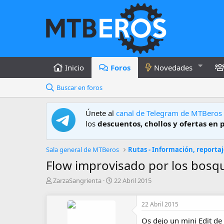
Inicio
Foros
Novedades
Buscar en foros
Únete al
canal de Telegram de MTBeros
los
descuentos, chollos y ofertas en 
Sala general de MTBeros
Rutas - Información, reportaj
Flow improvisado por los bosq
A
F
ZarzaSangrienta
22 Abril 2015
u
e
t
c
22 Abril 2015
o
h
r
a
Os dejo un mini Edit d