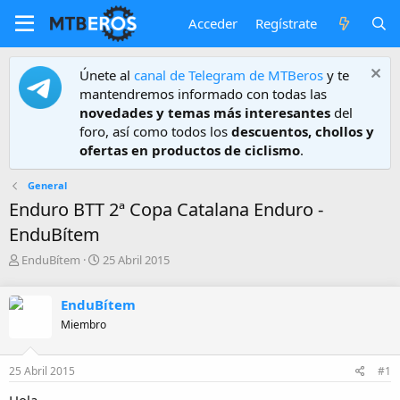
Acceder
Regístrate
Únete al
canal de Telegram de MTBeros
y te
mantendremos informado con todas las
novedades y temas más interesantes
del
foro, así como todos los
descuentos, chollos y
ofertas en productos de ciclismo
.
General
Enduro BTT 2ª Copa Catalana Enduro -
EnduBítem
A
F
EnduBítem
25 Abril 2015
u
e
t
c
EnduBítem
o
h
r
a
Miembro
d
e
25 Abril 2015
#1
i
n
Hola.