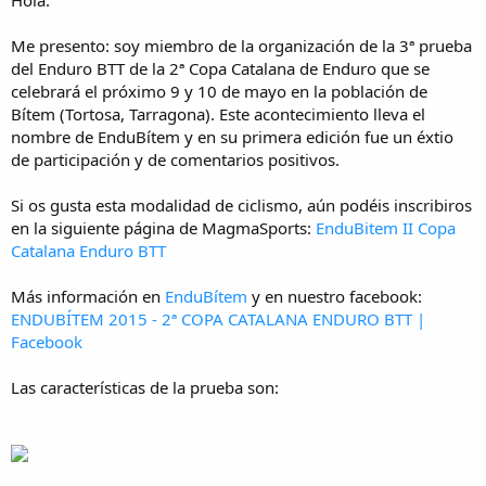
i
c
i
Me presento: soy miembro de la organización de la 3ª prueba
o
del Enduro BTT de la 2ª Copa Catalana de Enduro que se
celebrará el próximo 9 y 10 de mayo en la población de
Bítem (Tortosa, Tarragona). Este acontecimiento lleva el
nombre de EnduBítem y en su primera edición fue un éxtio
de participación y de comentarios positivos.
Si os gusta esta modalidad de ciclismo, aún podéis inscribiros
en la siguiente página de MagmaSports:
EnduBitem II Copa
Catalana Enduro BTT
Más información en
EnduBítem
y en nuestro facebook:
ENDUBÍTEM 2015 - 2ª COPA CATALANA ENDURO BTT |
Facebook
Las características de la prueba son: