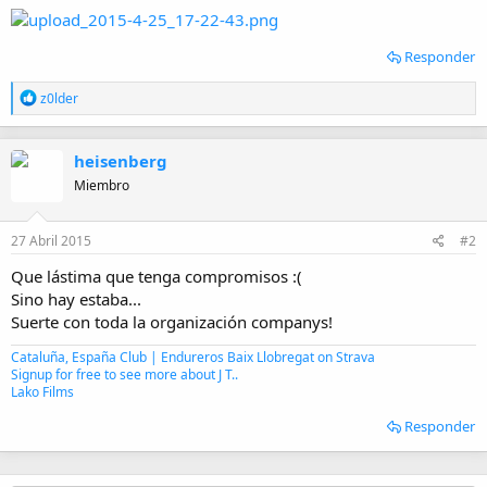
Responder
R
z0lder
e
a
c
heisenberg
c
i
Miembro
o
n
e
27 Abril 2015
#2
s
:
Que lástima que tenga compromisos :(
Sino hay estaba...
Suerte con toda la organización companys!
Cataluña, España Club | Endureros Baix Llobregat on Strava
Signup for free to see more about J T..
Lako Films
Responder