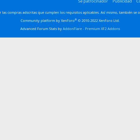
Sé patrocinador
Publicidad
C
las compras adscritas que cumplen los requisitos aplicables. Así mismo, también se o
®
Community platform by XenForo
© 2010-2022 XenForo Ltd.
Advanced Forum Stats by
AddonFlare - Premium XF2 Addons