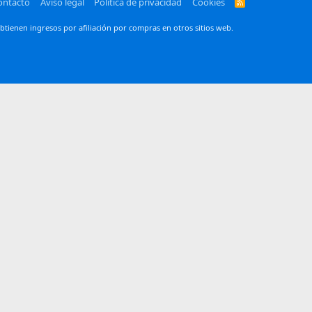
ontacto
Aviso legal
Política de privacidad
Cookies
R
S
S
btienen ingresos por afiliación por compras en otros sitios web.