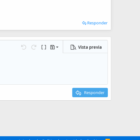
Responder
Vista previa
Guardar borrador
iones…
Deshacer
Rehacer
Cambiar a código BB
Borradores
Eliminar borrador
Responder