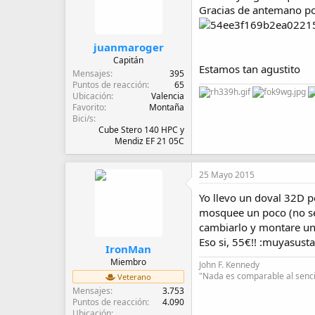
d
Gracias de antemano por
e
i
n
juanmaroger
i
Capitán
c
Estamos tan agustito
Mensajes
395
i
Puntos de reacción
65
o
Ubicación
Valencia
Favorito
Montaña
Bici/s
Cube Stero 140 HPC y
Mendiz EF 21 05C
25 Mayo 2015
Yo llevo un doval 32D p
mosquee un poco (no se 
cambiarlo y montare uno
Eso si, 55€!! :muyasus
IronMan
Miembro
John F. Kennedy
"Nada es comparable al sencil
Veterano
Mensajes
3.753
Puntos de reacción
4.090
Ubicación