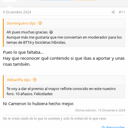
o
n
e
9 Diciembre 2024
#11
s
:
Dominguero dijo:
Ah pues muchas gracias. 😃
Aunque más me gustaría que me conviertan en moderador para los
temas de BTT4 y bicicletas híbridas.
Pues lo que faltaba…
Hay que reconocer qué contenido si que ibas a aportar y unas
risas también.
306tariffa dijo:
Te voy a dar el premio al mayor reflote conocido en este nuestro
foro. 10 añazos. Felicidades
Ni Cameron lo hubiera hecho mejor.
Última edición:
15 Diciembre 2024
No te creas nada de lo que te cuenten y solo la mitad de lo que veas.
Responder