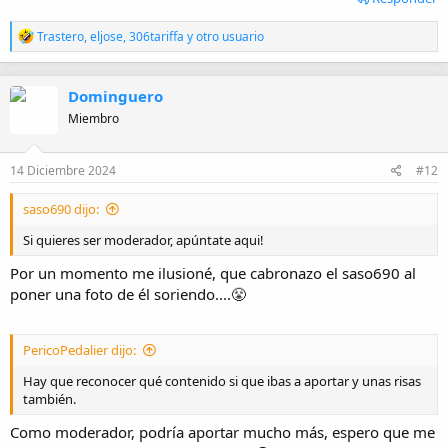
R
Trastero
,
eljose
,
306tariffa
y otro usuario
e
a
c
Dominguero
c
i
Miembro
o
n
e
14 Diciembre 2024
#12
s
:
saso690 dijo:
Si quieres ser moderador, apúntate aqui!
Por un momento me ilusioné, que cabronazo el saso690 al
poner una foto de él soriendo....😤
PericoPedalier dijo:
Hay que reconocer qué contenido si que ibas a aportar y unas risas
también.
Como moderador, podría aportar mucho más, espero que me