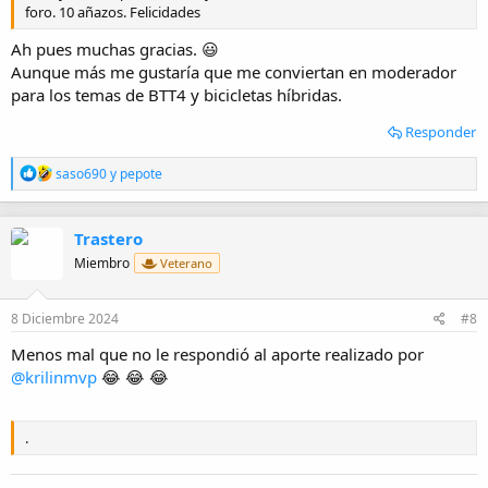
foro. 10 añazos. Felicidades
Ah pues muchas gracias. 😃
Aunque más me gustaría que me conviertan en moderador
para los temas de BTT4 y bicicletas híbridas.
Responder
R
saso690
y
pepote
e
a
c
Trastero
c
i
Miembro
Veterano
o
n
e
8 Diciembre 2024
#8
s
:
Menos mal que no le respondió al aporte realizado por
@krilinmvp
😂 😂 😂
.