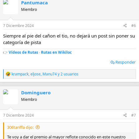
Pantumaca
c
i
Miembro
o
n
e
7 Diciembre 2024
#6
s
:
Siempre al pie del cañon el tio, no dejará un post sin poner su
categoría de pista
👉
Vídeos de Rutas
·
Rutas en Wikiloc
Responder
R
krampack
,
eljose
,
Manu74
y 2 usuarios
e
a
c
Dominguero
c
i
Miembro
o
n
e
7 Diciembre 2024
#7
s
:
306tariffa dijo:
Te voy a dar el premio al mayor reflote conocido en este nuestro