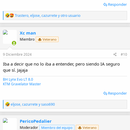
Responder
R
Trastero
,
eljose
,
cazurrete
y otro usuario
e
a
c
Xc man
c
i
Miembro
Veterano
o
n
e
9 Diciembre 2024
#10
s
:
Iba a decir que no lo iba a entender, pero siendo IA seguro
que sí. Jajaja
BH Lynx Evo LT 8.0
KTM Gravelator Master
Responder
R
eljose
,
cazurrete
y
saso690
e
a
c
PericoPedalier
c
i
Moderador
Miembro del equipo
Veterano