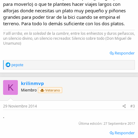
para moverlo) o que te plantees hacer viajes largos con
alforjas donde necesitas un plato muy pequeño y piñones
grandes para poder tirar de la bici cuando se empina el
terreno. Para todo lo demás suficiente con los dos platos.
Y allí arriba, en la soledad
de la
cumbre
, entre los enhiestos y duros peñascos,
un silencio divino, un silencio recreador. Silencio sobre todo (Don Miguel de
Unamuno)
Responder
R
pepote
e
a
c
krilinmvp
c
K
i
Miembro
Veterano
o
n
e
29 Noviembre 2014
#3
s
:
.
Última edición:
27 Septiembre 2017
Responder