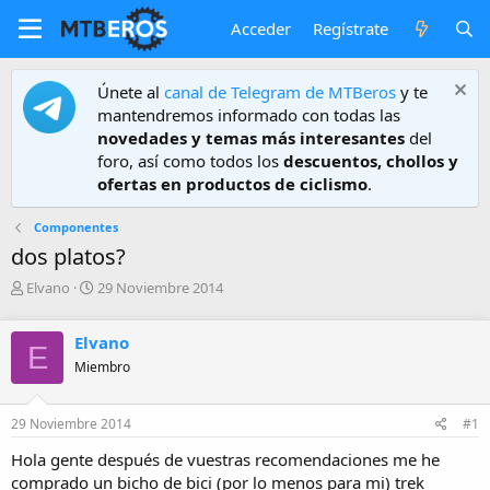
Acceder
Regístrate
Únete al
canal de Telegram de MTBeros
y te
mantendremos informado con todas las
novedades y temas más interesantes
del
foro, así como todos los
descuentos, chollos y
ofertas en productos de ciclismo
.
Componentes
dos platos?
A
F
Elvano
29 Noviembre 2014
u
e
t
c
Elvano
o
h
E
r
a
Miembro
d
e
29 Noviembre 2014
#1
i
n
Hola gente después de vuestras recomendaciones me he
i
comprado un bicho de bici (por lo menos para mi) trek
c