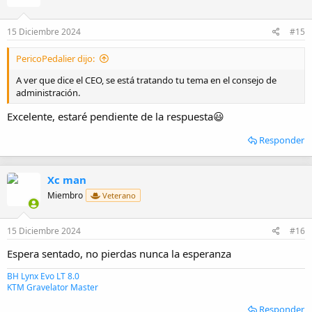
o
n
e
15 Diciembre 2024
#15
s
:
PericoPedalier dijo:
A ver que dice el CEO, se está tratando tu tema en el consejo de
administración.
Excelente, estaré pendiente de la respuesta😃
Responder
Xc man
Miembro
Veterano
15 Diciembre 2024
#16
Espera sentado, no pierdas nunca la esperanza
BH Lynx Evo LT 8.0
KTM Gravelator Master
Responder