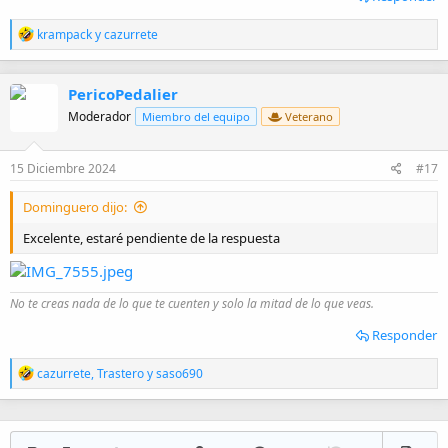
R
krampack
y
cazurrete
e
a
c
PericoPedalier
c
i
Moderador
Miembro del equipo
Veterano
o
n
e
15 Diciembre 2024
#17
s
:
Dominguero dijo:
Excelente, estaré pendiente de la respuesta
No te creas nada de lo que te cuenten y solo la mitad de lo que veas.
Responder
R
cazurrete
,
Trastero
y
saso690
e
a
c
c