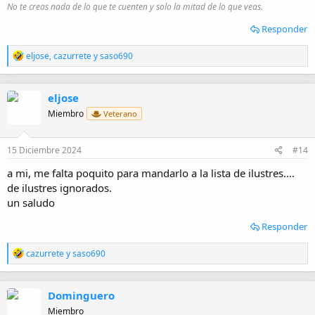
No te creas nada de lo que te cuenten y solo la mitad de lo que veas.
Responder
R
eljose
,
cazurrete
y
saso690
e
a
c
eljose
c
i
Miembro
Veterano
o
n
e
15 Diciembre 2024
#14
s
:
a mi, me falta poquito para mandarlo a la lista de ilustres....
de ilustres ignorados.
un saludo
Responder
R
cazurrete
y
saso690
e
a
c
Dominguero
c
i
Miembro