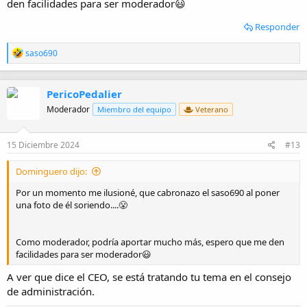
den facilidades para ser moderador😃
Responder
R
saso690
e
a
c
PericoPedalier
c
i
Moderador
Miembro del equipo
Veterano
o
n
e
15 Diciembre 2024
#13
s
:
Dominguero dijo:
Por un momento me ilusioné, que cabronazo el saso690 al poner
una foto de él soriendo....😤
Como moderador, podría aportar mucho más, espero que me den
facilidades para ser moderador😃
A ver que dice el CEO, se está tratando tu tema en el consejo
de administración.