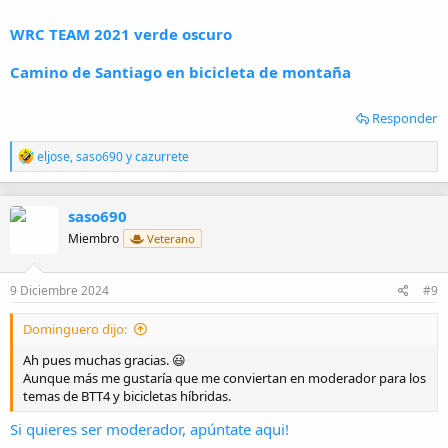
WRC TEAM 2021 verde oscuro
Camino de Santiago en bicicleta de montaña
Responder
R
eljose
,
saso690
y
cazurrete
e
a
c
saso690
c
i
Miembro
Veterano
o
n
e
9 Diciembre 2024
#9
s
:
Dominguero dijo:
Ah pues muchas gracias. 😃
Aunque más me gustaría que me conviertan en moderador para los
temas de BTT4 y bicicletas híbridas.
Si quieres ser moderador, apúntate aqui!