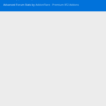
Advanced Forum Stats by
AddonFlare - Premium XF2 Addons