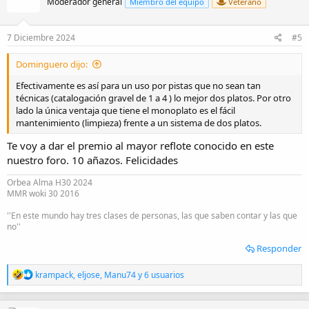
Moderador general
Miembro del equipo
Veterano
7 Diciembre 2024
#5
Dominguero dijo:
Efectivamente es así para un uso por pistas que no sean tan
técnicas (catalogación gravel de 1 a 4 ) lo mejor dos platos. Por otro
lado la única ventaja que tiene el monoplato es el fácil
mantenimiento (limpieza) frente a un sistema de dos platos.
Te voy a dar el premio al mayor reflote conocido en este
nuestro foro. 10 añazos. Felicidades
Orbea Alma H30 2024
MMR woki 30 2016
''En este mundo hay tres clases de personas, las que saben contar y las que
no''
Responder
R
krampack
,
eljose
,
Manu74
y 6 usuarios
e
a
c