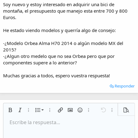
i
Soy nuevo y estoy interesado en adquirir una bici de
o
montaña, el presupuesto que manejo esta entre 700 y 800
Euros.
He estado viendo modelos y querría algo de consejo:
-¿Modelo Orbea Alma H70 2014 o algún modelo MX del
2015?
-¿Algun otro medelo que no sea Orbea pero que por
componentes supere a lo anterior?
Muchas gracias a todos, espero vuestra respuesta!
Responder
Lista numerada
Negrita
Cursiva
Más opciones…
Lista
Más opciones…
Insertar enlace
Insertar imagen
Emoticonos
Más opciones…
Deshacer
Más opciones
Vista p
Lista desordenada
Escribe la respuesta...
Alineación izquierda
9
Normal
Guardar borrador
Arial
Tamaño del texto
Alineamiento
Citar
Rehacer
Multimedia
Cambiar a código BB
Color de texto
Paragraph format
Insert table
Eliminar formato
Fuente
Insert horizontal line
Borradores
Tachado
Spoiler
Subrayado
Código
Código en línea
Inline spoiler
Aumentar sangría
10
Eliminar borrador
Alineación centrada
Heading 1
Book Antiqua