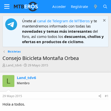
Acceder
Regístrate
Únete al
canal de Telegram de MTBeros
y te
mantendremos informado con todas las
novedades y temas más interesantes
del
foro, así como todos los
descuentos, chollos y
ofertas en productos de ciclismo
.
Bicicletas
Consejo Bicicleta Montaña Orbea
A
F
Land_tdv6
29 Mayo 2015
u
e
t
c
Land_tdv6
o
h
L
r
a
Miembro
d
e
29 Mayo 2015
#1
i
n
Hola a todos.
i
c