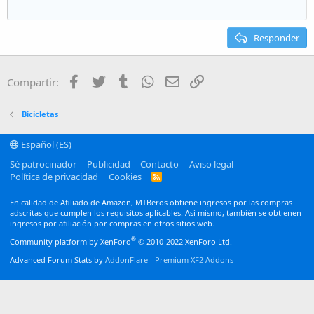
Disminuir sangría
12
Courier New
Alineación derecha
Heading 2
15
Georgia
Justify text
Responder
Heading 3
18
Tahoma
22
Times New Roman
Facebook
Twitter
Tumblr
WhatsApp
Email
Enlace
Compartir:
26
Trebuchet MS
Verdana
Bicicletas
Español (ES)
Sé patrocinador
Publicidad
Contacto
Aviso legal
Política de privacidad
Cookies
R
S
S
En calidad de Afiliado de Amazon, MTBeros obtiene ingresos por las compras
adscritas que cumplen los requisitos aplicables. Así mismo, también se obtienen
ingresos por afiliación por compras en otros sitios web.
®
Community platform by XenForo
© 2010-2022 XenForo Ltd.
Advanced Forum Stats by
AddonFlare - Premium XF2 Addons