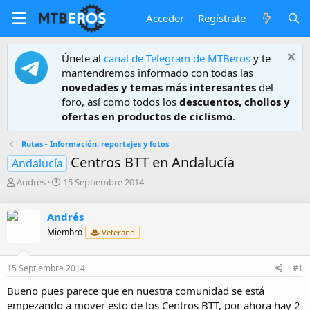
Acceder
Regístrate
Únete al
canal de Telegram de MTBeros
y te
mantendremos informado con todas las
novedades y temas más interesantes
del
foro, así como todos los
descuentos, chollos y
ofertas en productos de ciclismo
.
Rutas - Información, reportajes y fotos
Centros BTT en Andalucía
Andalucía
A
F
Andrés
15 Septiembre 2014
u
e
t
c
Andrés
o
h
r
a
Miembro
Veterano
d
e
15 Septiembre 2014
#1
i
n
Bueno pues parece que en nuestra comunidad se está
i
empezando a mover esto de los Centros BTT, por ahora hay 2
c