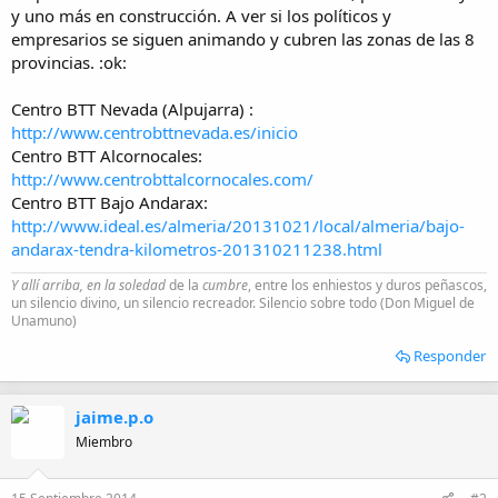
i
y uno más en construcción. A ver si los políticos y
o
empresarios se siguen animando y cubren las zonas de las 8
provincias. :ok:
Centro BTT Nevada (Alpujarra) :
http://www.centrobttnevada.es/inicio
Centro BTT Alcornocales:
http://www.centrobttalcornocales.com/
Centro BTT Bajo Andarax:
http://www.ideal.es/almeria/20131021/local/almeria/bajo-
andarax-tendra-kilometros-201310211238.html
Y allí arriba, en la soledad
de la
cumbre
, entre los enhiestos y duros peñascos,
un silencio divino, un silencio recreador. Silencio sobre todo (Don Miguel de
Unamuno)
Responder
jaime.p.o
Miembro