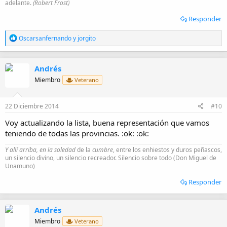
adelante.
(Robert Frost)
Responder
R
Oscarsanfernando
y
jorgito
e
a
c
Andrés
c
i
Miembro
Veterano
o
n
e
22 Diciembre 2014
#10
s
:
Voy actualizando la lista, buena representación que vamos
teniendo de todas las provincias. :ok: :ok:
Y allí arriba, en la soledad
de la
cumbre
, entre los enhiestos y duros peñascos,
un silencio divino, un silencio recreador. Silencio sobre todo (Don Miguel de
Unamuno)
Responder
Andrés
Miembro
Veterano