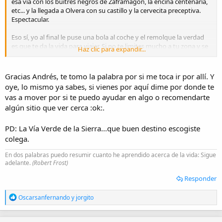
esa vía con los buitres negros de Zaframagón, la encina centenaria,
etc... y la llegada a Olvera con su castillo y la cervecita preceptiva.
Espectacular.
Eso sí, yo al final le puse una bola al coche y el remolque la verdad
es que te da la vida para viajar. Si no te limitas mucho a tu zona y se
Haz clic para expandir...
hace muy repetitivo. ;) ;)
Si haces montaña y un día decides venirte pa la Sierra granaína, si
Gracias Andrés, te tomo la palabra por si me toca ir por allí. Y
tienes dudas de rutas pregunta que yo llevo toda la vida haciendo
oye, lo mismo ya sabes, si vienes por aquí dime por donde te
salidas por allí arriba y me la conozco palmo a palmo. :)
vas a mover por si te puedo ayudar en algo o recomendarte
algún sitio que ver cerca :ok:.
PD: La Vía Verde de la Sierra...que buen destino escogiste
colega.
En dos palabras puedo resumir cuanto he aprendido acerca de la vida: Sigue
adelante.
(Robert Frost)
Responder
R
Oscarsanfernando
y
jorgito
e
a
c