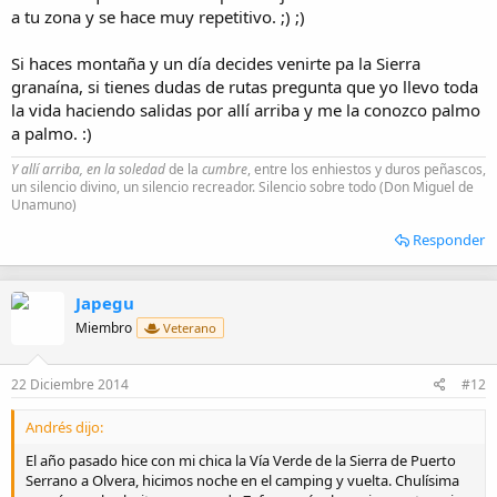
a tu zona y se hace muy repetitivo. ;) ;)
Bueno, compañeros andaluces, un saludo mu grande desde "Cai"
:ok:
Si haces montaña y un día decides venirte pa la Sierra
granaína, si tienes dudas de rutas pregunta que yo llevo toda
la vida haciendo salidas por allí arriba y me la conozco palmo
a palmo. :)
Y allí arriba, en la soledad
de la
cumbre
, entre los enhiestos y duros peñascos,
un silencio divino, un silencio recreador. Silencio sobre todo (Don Miguel de
Unamuno)
Responder
Japegu
Miembro
Veterano
22 Diciembre 2014
#12
Andrés dijo:
El año pasado hice con mi chica la Vía Verde de la Sierra de Puerto
Serrano a Olvera, hicimos noche en el camping y vuelta. Chulísima