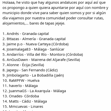
Holaaa, he visto que hay algunos andaluces por aquí así que
i
os propongo a quien quiera apuntarse por aquí con nombre y
o
municipio donde vive para saber quien somos y por si algún
día viajamos por nuestra comunidad poder consultar rutas,
alojamientos,... bares de tapas jejeje.
1. Andrés - Granada capital
2. Bttazas - Almería - Granada capital
3. Jaime p.o - Nueva Carteya (Córdoba)
4. Josemalaga83 - Málaga - Sanlúcar
5. Andarríos - Villa del Río - Montoro (Córdoba)
6. AnGusDawn - Mairena del Aljarafe (Sevilla)
7. Alonne - Écija (Sevilla)
8. Japegu - San Fernando (Cádiz)
9. Jimbolagarto - La Bobadilla (Jaén)
10. RaMPFW - Huelva
11. haverlo - Málaga
12. JuanmaGS - La Axarquía - Málaga
13. Onades- Córdoba
14. Matts - Cádiz - Málaga
15. Mmcuevas - Linares