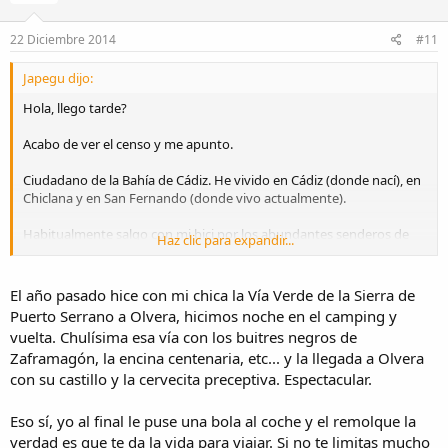
22 Diciembre 2014
#11
Japegu dijo:
Hola, llego tarde?
Acabo de ver el censo y me apunto.
Ciudadano de la Bahía de Cádiz. He vivido en Cádiz (donde nací), en
Chiclana y en San Fernando (donde vivo actualmente).
Habitualmente salgo con mi bici por los abundantes senderos de
Haz clic para expandir...
las salinas del Parque Natural Bahía de Cádiz (San Fernando, Puerto
Real, El Puerto de Santa María, Chiclana), por algunos pinares del
mismo parque, alguna vez por La Sierra de Cádiz (Vía Verde,
El año pasado hice con mi chica la Vía Verde de la Sierra de
Grazalema, etc.) y por La Janda (Medina Sidonia, etc.). Me gustaría
Puerto Serrano a Olvera, hicimos noche en el camping y
salir mas para conocer otras rutas de por ahí, pero se ha puesto
vuelta. Chulísima esa vía con los buitres negros de
complicado llevar la bici en el coche (no me gustan los porta-bicis
Zaframagón, la encina centenaria, etc... y la llegada a Olvera
para el coche y estoy loco por una furgo).
con su castillo y la cervecita preceptiva. Espectacular.
Pero para hacer senderismo/montañismo si me he movido por
todos los sitios que he podido (solo necesito llevar la mochila y los
Eso sí, yo al final le puse una bola al coche y el remolque la
bastones). Mi mayor logro fue subir al Jbel Toubkal.
verdad es que te da la vida para viajar. Si no te limitas mucho