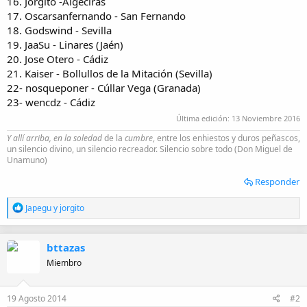
16. Jorgito -Algeciras
17. Oscarsanfernando - San Fernando
18. Godswind - Sevilla
19. JaaSu - Linares (Jaén)
20. Jose Otero - Cádiz
21. Kaiser - Bollullos de la Mitación (Sevilla)
22- nosqueponer - Cúllar Vega (Granada)
23- wencdz - Cádiz
Última edición:
13 Noviembre 2016
Y allí arriba, en la soledad
de la
cumbre
, entre los enhiestos y duros peñascos,
un silencio divino, un silencio recreador. Silencio sobre todo (Don Miguel de
Unamuno)
Responder
R
Japegu
y
jorgito
e
a
c
bttazas
c
i
Miembro
o
n
e
19 Agosto 2014
#2
s