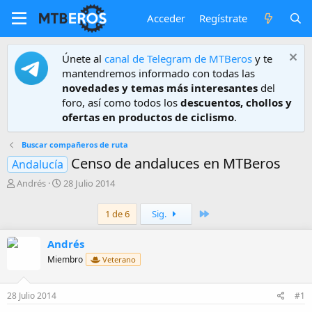
Acceder
Regístrate
Únete al
canal de Telegram de MTBeros
y te
mantendremos informado con todas las
novedades y temas más interesantes
del
foro, así como todos los
descuentos, chollos y
ofertas en productos de ciclismo
.
Buscar compañeros de ruta
Censo de andaluces en MTBeros
Andalucía
A
F
Andrés
28 Julio 2014
u
e
t
c
Último
1 de 6
Sig.
o
h
r
a
Andrés
d
e
Miembro
Veterano
i
n
i
28 Julio 2014
#1
c