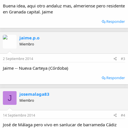
:
Buena idea, aqui otro andaluz mas, almeriense pero residente
en Granada capital. Jaime
Responder
jaime.p.o
Miembro
2 Septiembre 2014
#3
Jaime -- Nueva Carteya (Córdoba)
Responder
josemalaga83
J
Miembro
14 Septiembre 2014
#4
José de Málaga pero vivo en sanlucar de barrameda Cádiz