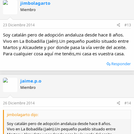
jimbolagarto
c
i
Miembro
o
n
e
23 Diciembre 2014
#13
s
:
Soy catalán pero de adopción andaluza desde hace 8 años.
Vivo en La Bobadilla (Jaén).Un pequeño pueblo situado entre
Martos y Alcaudete y por donde pasa la vía verde del aceite.
Para cualquier cosa aquí me tenéis,mi casa es vuestra casa.
Responder
jaime.p.o
Miembro
26 Diciembre 2014
#14
jimbolagarto dijo:
Soy catalán pero de adopción andaluza desde hace 8 años.
Vivo en La Bobadilla (Jaén).Un pequeño pueblo situado entre