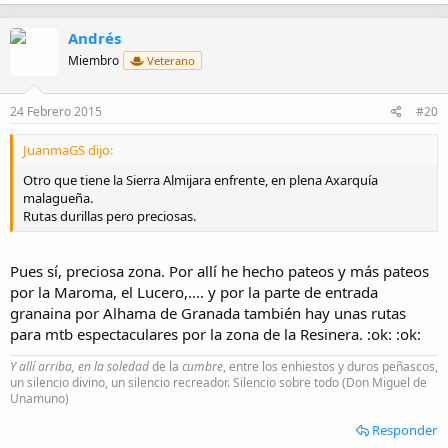
Andrés
Miembro
Veterano
24 Febrero 2015
#20
JuanmaGS dijo:
Otro que tiene la Sierra Almijara enfrente, en plena Axarquía
malagueña.
Rutas durillas pero preciosas.
Pues sí, preciosa zona. Por allí he hecho pateos y más pateos
por la Maroma, el Lucero,.... y por la parte de entrada
granaina por Alhama de Granada también hay unas rutas
para mtb espectaculares por la zona de la Resinera. :ok: :ok:
Y allí arriba, en la soledad
de la
cumbre
, entre los enhiestos y duros peñascos,
un silencio divino, un silencio recreador. Silencio sobre todo (Don Miguel de
Unamuno)
Responder