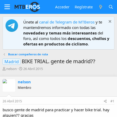
Acceder
Regístrate
Únete al
canal de Telegram de MTBeros
y te
mantendremos informado con todas las
novedades y temas más interesantes
del
foro, así como todos los
descuentos, chollos y
ofertas en productos de ciclismo
.
Buscar compañeros de ruta
BIKE TRIAL. gente de madrid??
Madrid
A
F
nelson
26 Abril 2015
u
e
t
c
nelson
o
h
r
a
Miembro
d
e
26 Abril 2015
#1
i
n
busco gente de madrid para practicar y hacer bike trial. hay
i
alguien?? gracias
c